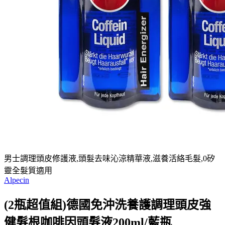
男士調理頭皮修護液,頭髮去味沁涼精華液,滋養活絡毛髮,0矽
靈全髮質適用
Alpecin
(2瓶超值組)德國免沖洗養護調理頭皮強
健髮根咖啡因頭髮液200ml/藍瓶