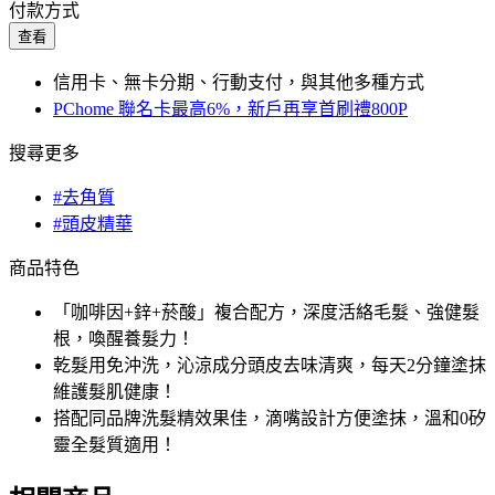
付款方式
查看
信用卡、無卡分期、行動支付，與其他多種方式
PChome 聯名卡最高6%，新戶再享首刷禮800P
搜尋更多
#去角質
#頭皮精華
商品特色
「咖啡因+鋅+菸酸」複合配方，深度活絡毛髮、強健髮
根，喚醒養髮力！
乾髮用免沖洗，沁涼成分頭皮去味清爽，每天2分鐘塗抹
維護髮肌健康！
搭配同品牌洗髮精效果佳，滴嘴設計方便塗抹，溫和0矽
靈全髮質適用！