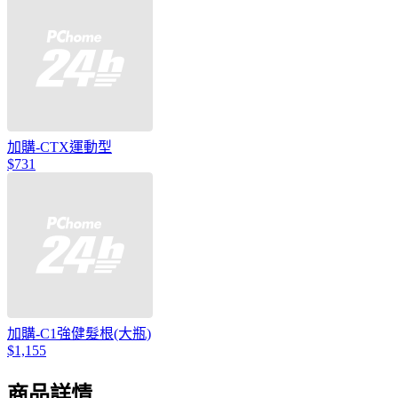
加購-CTX運動型
$731
加購-C1強健髮根(大瓶)
$1,155
商品詳情