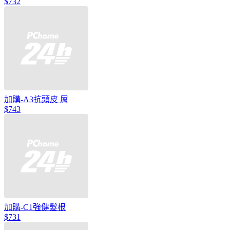
$732
加購-A3抗頭皮 屑
$743
加購-C1強健髮根
$731