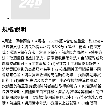
規格/說明
●用途：保養頭皮。 ●規格：200ml/瓶 ●含包裝重量：約225g ●
含包裝尺寸：約長7×寬4.4×高15.5公分 ●產地：德國 ●物流方
式：常溫 ●保存方法：常溫下保存，勿讓陽光照射。 ●使用方
法：取適量直接塗抹頭皮，按摩吸收無須沖洗，自然晾乾或吹
風機吹乾即可。 ●注意事項： (1)尺寸為手工測量略有誤差，
請以實際收到的商品尺寸為準！ (2)商品圖片因電腦螢幕不同
會略有色差，請以實際收到的商品顏色為準！ (3)鑑賞期非試
用期！ (4)請避免高溫及陽光直射，小心存放於陰涼通風處！
(5)請置於孩童及有認知障礙者無法取得的地方。 (6)若遇新舊
包裝交替期，將隨機出貨不挑款，產品內容物等皆相同，請依
照使用說明使用！ (7)請勿使用於用途以外！ (8)若不慎濺入眼
睛，勿揉搓，請用清水沖洗15分鐘以上並就醫。 (9)含薄荷