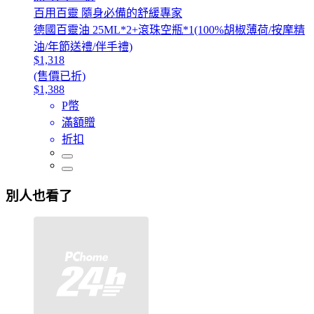
百用百靈 隨身必備的舒緩專家
德國百靈油 25ML*2+滾珠空瓶*1(100%胡椒薄荷/按摩精
油/年節送禮/伴手禮)
$1,318
(售價已折)
$1,388
P幣
滿額贈
折扣
別人也看了