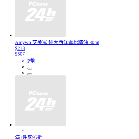
Amywo 艾美窩 純大西洋雪松精油 30ml
$218
$507
P幣
滿1件享95折