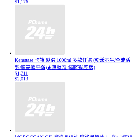
$1,176
Kerastase 卡詩 髮浴 1000ml 多款任選 (粉漾芯生/全能活
髮/胺基酸平衡)★無壓頭 (國際航空版)
$1,711
$2,013