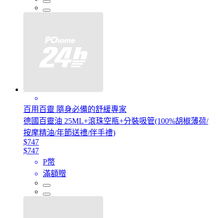
百用百靈 隨身必備的舒緩專家
德國百靈油 25ML+滾珠空瓶+分裝吸管(100%胡椒薄荷/
按摩精油/年節送禮/伴手禮)
$747
$747
P幣
滿額贈