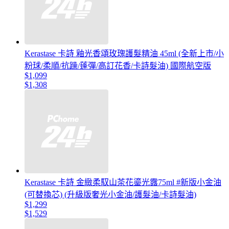
Kerastase 卡詩 釉光香頌玫瑰護髮精油 45ml (全新上市/小
粉球/柔順/抗躁/蓬彈/高訂花香/卡詩髮油) 國際航空版
$1,099
$1,308
Kerastase 卡詩 金緻柔馭山茶花鎏光露75ml #新版小金油
(可替換芯) (升級版奢光小金油/護髮油/卡詩髮油)
$1,299
$1,529