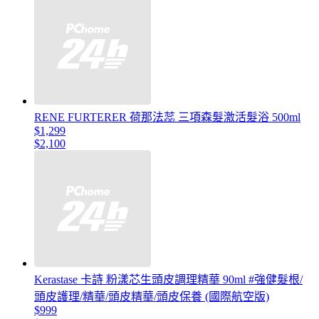
RENE FURTERER 荷那法蕊 三項森髮激活髮浴 500ml
$1,299
$2,100
Kerastase 卡詩 粉漾芯生頭皮調理精華 90ml #強健髮根/
頭皮護理/精華/頭皮精華/頭皮保養 (國際航空版)
$999