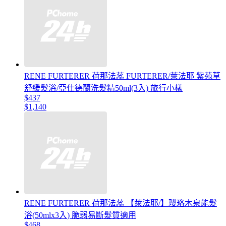
RENE FURTERER 荷那法蕊 FURTERER/萊法耶 紫苑草
舒緩髮浴/亞仕德蘭洗髮精50ml(3入) 旅行小樣
$437
$1,140
RENE FURTERER 荷那法蕊 【萊法耶/】瓔珞木泉能髮
浴(50mlx3入) 脆弱易斷髮質適用
$468