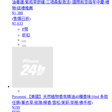
油養護/紫苑草舒緩/三項森髮激活) 國際航空版年中慶/禮
物/送禮推薦
$1,388
(售價已折)
$1,633
P幣
折扣
Pavaruni 【美國】天然植物香氛精油40種香味10ml 多款
任選(薰衣草/玫瑰/檀香/雪松/茉莉/茶樹/佛手柑)
$199
$699