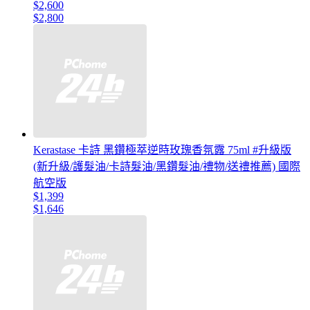
$2,600
$2,800
Kerastase 卡詩 黑鑽極萃逆時玫瑰香氛露 75ml #升級版
(新升級/護髮油/卡詩髮油/黑鑽髮油/禮物/送禮推薦) 國際
航空版
$1,399
$1,646