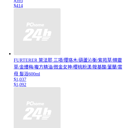
$393
$414
FURTERER 萊法耶 三項/瓔珞木/葫蘆沁衡/紫苑草/精靈
草/金縷梅/複方精油/微金女神/櫻桃粉漾/胺基酸/菫蘭/雲
母 髮浴600ml
$1,037
$1,092