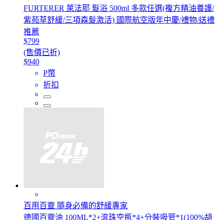
FURTERER 萊法耶 髮浴 500ml 多款任選(複方精油養護/
紫苑草舒緩/三項森髮激活) 國際航空版年中慶/禮物/送禮
推薦
$799
(售價已折)
$940
P幣
折扣
百用百靈 隨身必備的舒緩專家
德國百靈油 100ML*2+滾珠空瓶*4+分裝吸管*1(100%胡