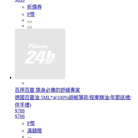
折價券
P幣
百用百靈 隨身必備的舒緩專家
德國百靈油 5ML*4(100%胡椒薄荷/按摩精油/年節送禮/
伴手禮)
$788
$788
P幣
滿額贈