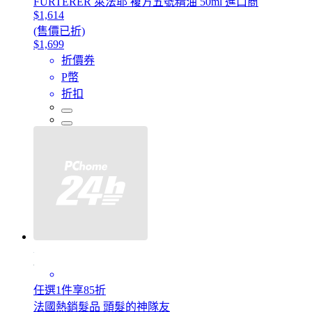
FURTERER 萊法耶 複方五號精油 50ml 進口商
$1,614
(售價已折)
$1,699
折價券
P幣
折扣
任選1件享85折
法國熱銷髮品 頭髮的神隊友