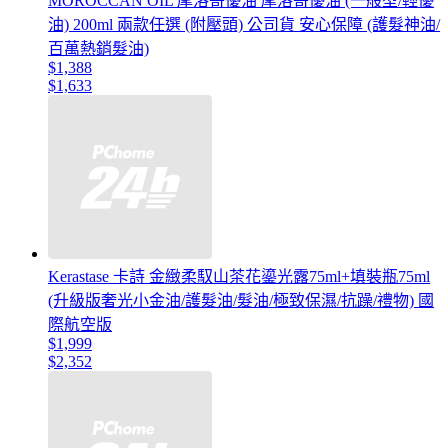
MOROCCAN OIL 摩洛哥優油 摩洛哥優油 (一般型/輕優
油) 200ml 兩款任選 (附壓頭) 公司貨 安心保障 (護髮神油/
百萬熱銷髮油)
$1,388
$1,633
Kerastase 卡詩 金緻柔馭山茶花鎏光露75ml+填裝瓶75ml
(升級版奢光小金油/護髮油/髮油/極致保濕/抗躁/禮物) 國
際航空版
$1,999
$2,352