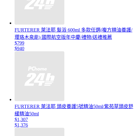
FURTERER 萊法耶 髮浴 600ml 多款任選(複方精油養護/
瓔珞木泉能) 國際航空版年中慶/禮物/送禮推薦
$799
$940
FURTERER 萊法耶 頭皮養護5號精油50ml/紫苑草頭皮舒
緩精油50ml
$1,307
$1,376