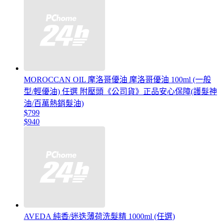
MOROCCAN OIL 摩洛哥優油 摩洛哥優油 100ml (一般
型/輕優油) 任選 附壓頭《公司貨》正品安心保障(護髮神
油/百萬熱銷髮油)
$799
$940
AVEDA 純香/迷迭薄荷洗髮精 1000ml (任選)