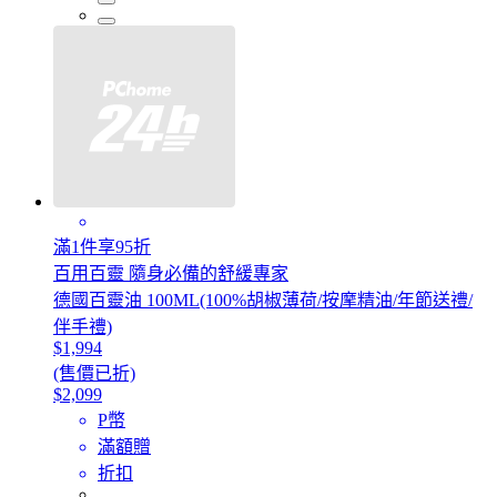
滿1件享95折
百用百靈 隨身必備的舒緩專家
德國百靈油 100ML(100%胡椒薄荷/按摩精油/年節送禮/
伴手禮)
$1,994
(售價已折)
$2,099
P幣
滿額贈
折扣