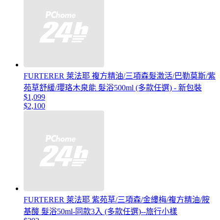
FURTERER 萊法耶 複方精油/三項森髮激活/巴勒莫斯/紫
苑草舒緩/瓔珞木泉能 髮浴500ml (多款任選) - 新包裝
$1,099
$2,100
FURTERER 萊法耶 紫苑草/三項森/金縷梅/複方精油/胺
基酸 髮浴50ml-同款3入 (多款任選)--旅行小樣