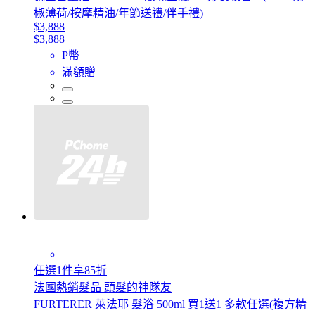
椒薄荷/按摩精油/年節送禮/伴手禮)
$3,888
$3,888
P幣
滿額贈
任選1件享85折
法國熱銷髮品 頭髮的神隊友
FURTERER 萊法耶 髮浴 500ml 買1送1 多款任選(複方精