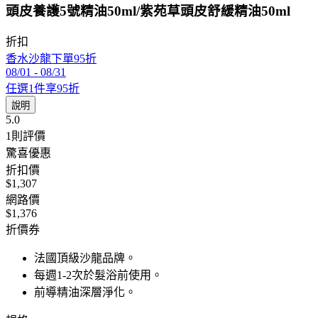
頭皮養護5號精油50ml/紫苑草頭皮舒緩精油50ml
折扣
香水沙龍下單95折
08/01
-
08/31
任選1件享95折
說明
5.0
1
則評價
驚喜優惠
折扣價
$1,307
網路價
$1,376
折價券
法國頂級沙龍品牌。
每週1-2次於髮浴前使用。
前導精油深層淨化。