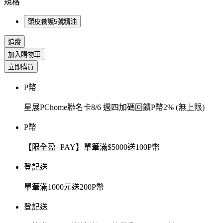
規格
頭皮養護5號精油
追蹤
加入購物車
立即購買
P幣
星展PChome聯名卡8/6 週四加碼回饋P幣2% (無上限)
P幣
【限全盈+PAY】單筆滿$5000送100P幣
登記送
單筆滿1000元送200P幣
登記送