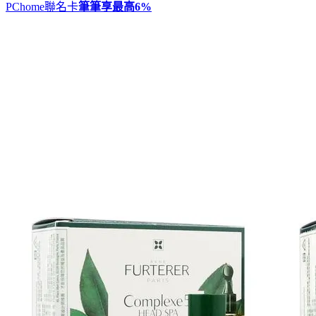
PChome聯名卡
筆筆享最高
6%