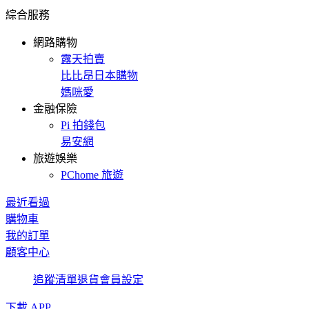
綜合服務
網路購物
露天拍賣
比比昂日本購物
媽咪愛
金融保險
Pi 拍錢包
易安網
旅遊娛樂
PChome 旅遊
最近看過
購物車
我的訂單
顧客中心
追蹤清單
退貨
會員設定
下載 APP