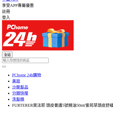
享受APP專屬優惠
註冊
登入
全站
PChome 24h購物
美妝
沙龍髮品
分類快搜
洗髮精
FURTERER萊法耶 頭皮養護5號精油50ml/紫苑草頭皮舒緩