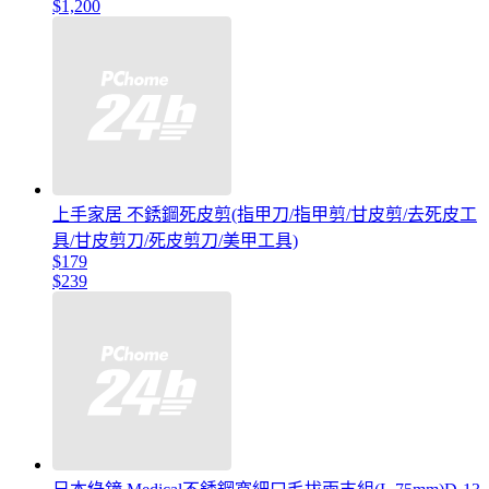
$1,200
上手家居 不銹鋼死皮剪(指甲刀/指甲剪/甘皮剪/去死皮工
具/甘皮剪刀/死皮剪刀/美甲工具)
$179
$239