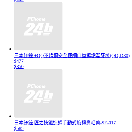
日本綠鐘 +QQ不銹鋼安全極細口齒縫垢潔牙棒(QQ-D80)
$477
$850
日本綠鐘 匠之技鍛造鋼手動式旋轉鼻毛剪-SE-017
$585