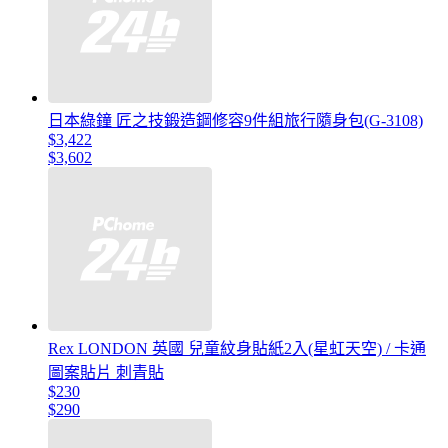
日本綠鐘 匠之技鍛造鋼修容9件組旅行隨身包(G-3108)
$3,422
$3,602
Rex LONDON 英國 兒童紋身貼紙2入(星虹天空) / 卡通
圖案貼片 刺青貼
$230
$290