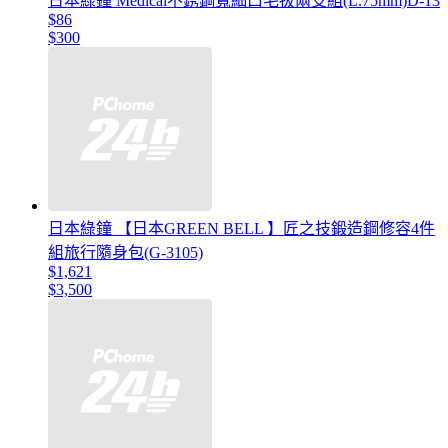
日本綠鐘 Medical不銹鋼寬細口毛拔兩支組(L.75mm)D-13
$86
$300
日本綠鐘 【日本GREEN BELL 】匠之技鍛造鋼修容4件
組旅行隨身包(G-3105)
$1,621
$3,500