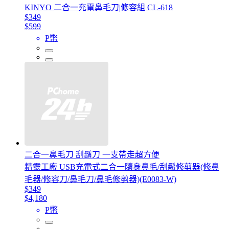
KINYO 二合一充電鼻毛刀|修容組 CL-618
$349
$599
P幣
二合一鼻毛刀 刮鬍刀 一支帶走超方便
精靈工廠 USB充電式二合一隨身鼻毛/刮鬍修剪器(修鼻
毛器/修容刀/鼻毛刀/鼻毛修剪器)(E0083-W)
$349
$4,180
P幣