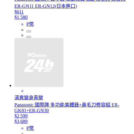
ER-GN11 ER-GN12(日本進口)
$611
$1,580
P幣
清爽變身青龍
Panasonic 國際牌 多功能美體器+鼻毛刀修容組 ER-
GK81+ER-GN30
$2,599
$3,689
P幣