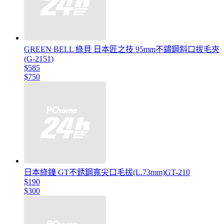
GREEN BELL 綠貝 日本匠之技 95mm不鏽鋼斜口拔毛夾
(G-2151)
$585
$750
日本綠鐘 GT不銹鋼寬尖口毛拔(L.73mm)GT-210
$190
$300