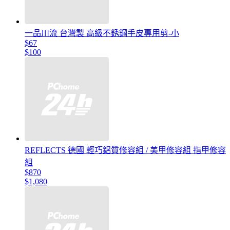
一品川流 台灣製 高級不銹鋼手皮專用剪-小
$67
$100
REFLECTS 德國 輕巧鋁質修容組 / 美甲修容組 指甲修容
組
$870
$1,080