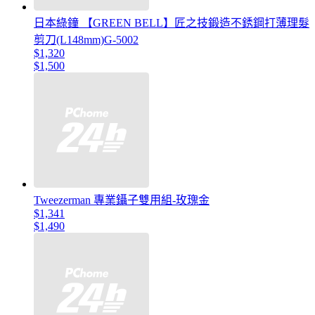
日本綠鐘 【GREEN BELL】匠之技鍛造不銹鋼打薄理髮
剪刀(L148mm)G-5002
$1,320
$1,500
Tweezerman 專業鑷子雙用組-玫瑰金
$1,341
$1,490