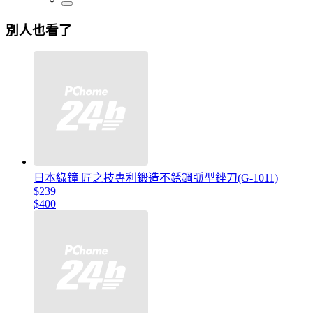
別人也看了
日本綠鐘 匠之技專利鍛造不銹鋼弧型銼刀(G-1011)
$239
$400