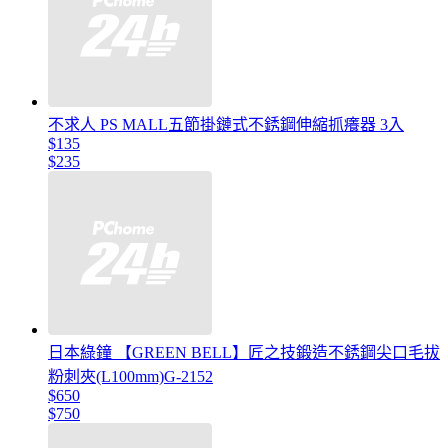
不求人 PS MALL五節掛鏈式不銹鋼伸縮抓癢器 3入
$135
$235
日本綠鐘 【GREEN BELL】匠之技鍛造不銹鋼尖口毛拔
粉刺夾(L100mm)G-2152
$650
$750