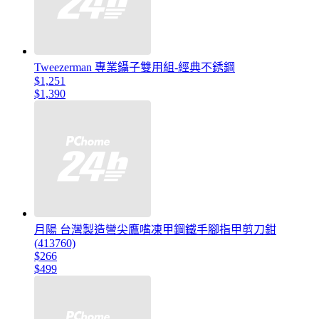
Tweezerman 專業鑷子雙用組-經典不銹鋼
$1,251
$1,390
月陽 台灣製造彎尖鷹嘴凍甲鋼鐵手腳指甲剪刀鉗
(413760)
$266
$499