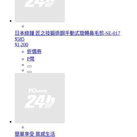
日本綠鐘 匠之技鍛造鋼手動式旋轉鼻毛剪-SE-017
$585
$1,200
折價券
P幣
簡單享受 質感生活