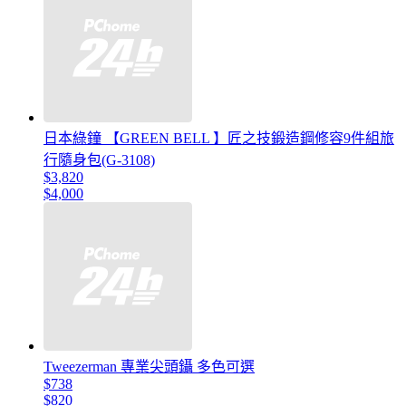
日本綠鐘 【GREEN BELL 】匠之技鍛造鋼修容9件組旅
行隨身包(G-3108)
$3,820
$4,000
Tweezerman 專業尖頭鑷 多色可選
$738
$820