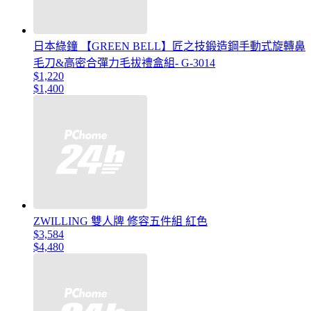
日本綠鐘 【GREEN BELL】匠之技鍛造鋼手動式旋轉鼻
毛刀&高密合彈力毛拔禮盒組- G-3014
$1,220
$1,400
ZWILLING 雙人牌 修容五件組 紅色
$3,584
$4,480