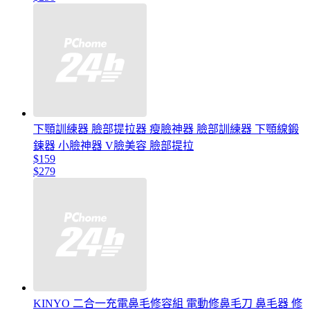
下顎訓練器 臉部提拉器 瘦臉神器 臉部訓練器 下顎線鍛
鍊器 小臉神器 V臉美容 臉部提拉
$159
$279
KINYO 二合一充電鼻毛修容組 電動修鼻毛刀 鼻毛器 修