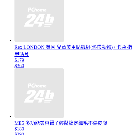
Rex LONDON 英國 兒童美甲貼紙組(熱帶動物) / 卡通 指
甲貼片
$179
$360
ME5 多功能美容鑷子輕鬆搞定細毛不傷皮膚
$180
$290