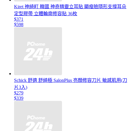
Kiret 神綺町 韓國 神奇精靈立耳貼 顯瘦臉隱形支撐耳朵
定型膠帶 立體輪廓修容貼 36枚
$371
$598
Schick 舒適 舒綺極 SalonPlus 亮顏修容刀片 敏感肌用(刀
片3入)
$279
$339