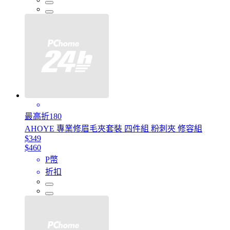
最高折180
AHOYE 專業修眉毛夾套裝 四件組 粉刺夾 修容組
$349
$460
P幣
折扣