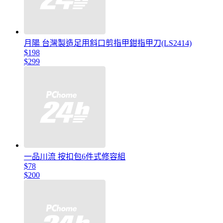
月陽 台灣製造足用斜口剪指甲鉗指甲刀(LS2414)
$198
$299
一品川流 按扣包6件式修容組
$78
$200