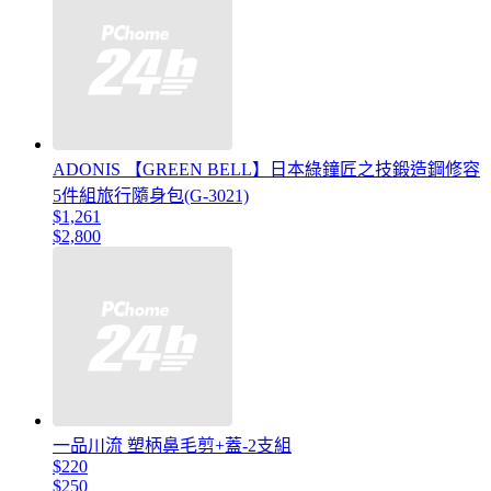
ADONIS 【GREEN BELL】日本綠鐘匠之技鍛造鋼修容
5件組旅行隨身包(G-3021)
$1,261
$2,800
一品川流 塑柄鼻毛剪+蓋-2支組
$220
$250