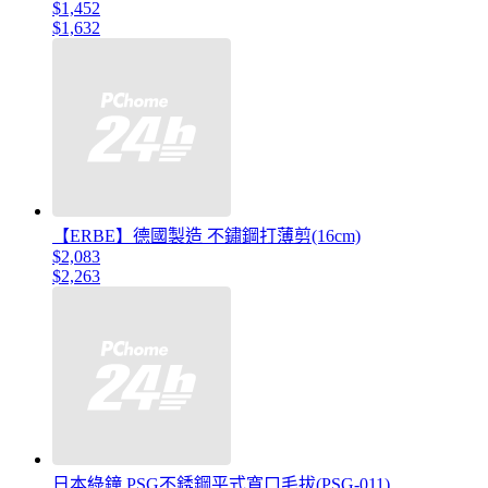
$1,452
$1,632
【ERBE】德國製造 不鏽鋼打薄剪(16cm)
$2,083
$2,263
日本綠鐘 PSG不銹鋼平式寬口毛拔(PSG-011)