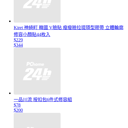
Kiret 神綺町 韓國 V臉貼 瘦瘦臉拉提隱型膠帶 立體輪廓
修容小顏貼44枚入
$229
$344
一品川流 按扣包6件式修容組
$78
$200