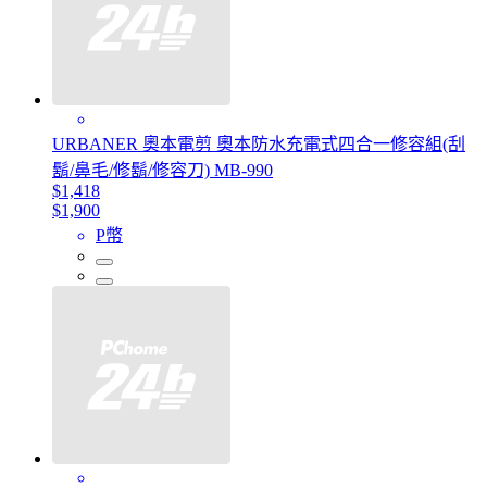
URBANER 奧本電剪 奧本防水充電式四合一修容組(刮
鬍/鼻毛/修鬍/修容刀) MB-990
$1,418
$1,900
P幣