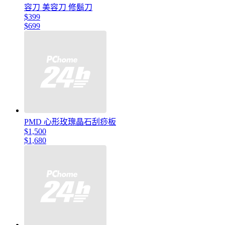
容刀 美容刀 修鬍刀
$399
$699
PMD 心形玫瑰晶石刮痧板
$1,500
$1,680