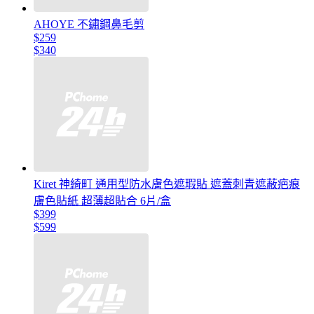
AHOYE 不鏽鋼鼻毛剪
$259
$340
Kiret 神綺町 通用型防水膚色遮瑕貼 遮蓋刺青遮蔽疤痕
膚色貼紙 超薄超貼合 6片/盒
$399
$599