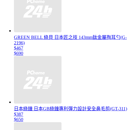
GREEN BELL 綠貝 日本匠之技 143mm鈦金屬掏耳勺(G-
2196)
$467
$690
日本綠鐘 日本GB綠鐘專利彈力設計安全鼻毛剪(GT-311)
$387
$650