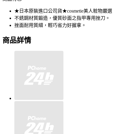
★日本原裝進口公司貨★cosmetie美人粧物嚴選
不銹鋼材質鍛造，優質砂面之指甲專用挫刀。
挫面耐用質細，輕巧省力好握拿。
商品詳情