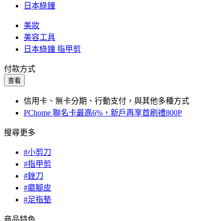
日本綠鐘
美妝
美容工具
日本綠鐘 指甲剪
付款方式
查看
信用卡、無卡分期、行動支付，與其他多種方式
PChome 聯名卡最高6%，新戶再享首刷禮800P
搜尋更多
#小剪刀
#指甲剪
#銼刀
#磨腳皮
#足指墊
商品特色