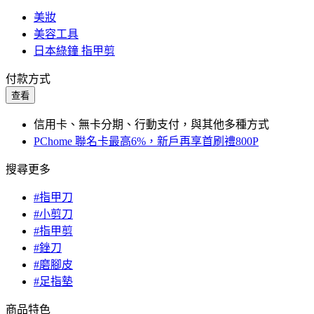
美妝
美容工具
日本綠鐘 指甲剪
付款方式
查看
信用卡、無卡分期、行動支付，與其他多種方式
PChome 聯名卡最高6%，新戶再享首刷禮800P
搜尋更多
#指甲刀
#小剪刀
#指甲剪
#銼刀
#磨腳皮
#足指墊
商品特色