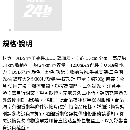
規格/說明
材質：ABS/電子零件/LED 鏡面尺寸：約 15 cm 全長：高度約
34 cm 收納盤：約 24 cm 電容量：1200mAh 配件：USB線 電
力：USB充電 顏色：粉色 功能：收納置物/手機支架/三色調
光/背鏡放大5倍/360度旋轉/手提設計 重量：約730g 包裝：彩
盒 使用方法：觸控開關，短按為關開、三色調光。 注意事
項：需自行組裝，燈可旋轉。充電最久三小時，請勿充電過久
導致使用期限影響。 備註：此商品為耗材無保固服務，商品
均享有鑑賞期無條件退換貨(需保持商品原樣，詳細退換貨規
則請參考退貨需知)，過鑑賞期後無提供維修服務請悉知，如
需退換貨勿將物流單或膠帶直接貼至外包裝盒上，以免影響自
身退貨權益。