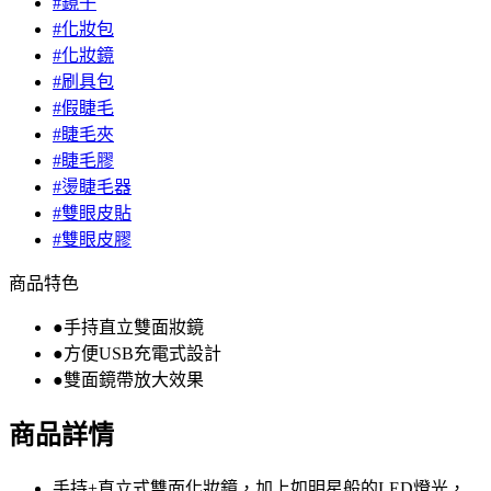
#鏡子
#化妝包
#化妝鏡
#刷具包
#假睫毛
#睫毛夾
#睫毛膠
#燙睫毛器
#雙眼皮貼
#雙眼皮膠
商品特色
●手持直立雙面妝鏡
●方便USB充電式設計
●雙面鏡帶放大效果
商品詳情
手持+直立式雙面化妝鏡，加上如明星般的LED燈光，