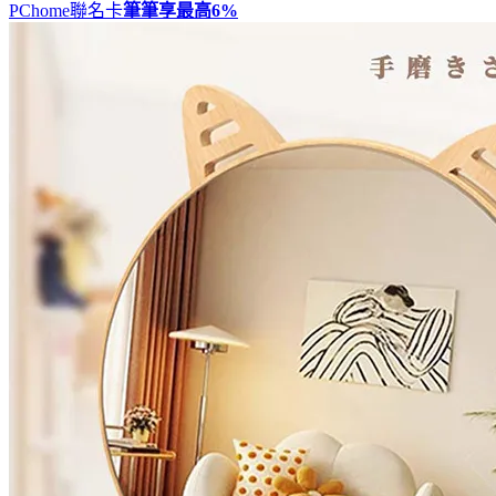
PChome聯名卡
筆筆享最高
6%