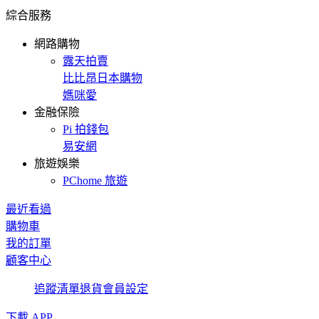
綜合服務
網路購物
露天拍賣
比比昂日本購物
媽咪愛
金融保險
Pi 拍錢包
易安網
旅遊娛樂
PChome 旅遊
最近看過
購物車
我的訂單
顧客中心
追蹤清單
退貨
會員設定
下載 APP