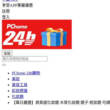
享受APP專屬優惠
註冊
登入
全站
PChome 24h購物
美妝
美容工具
彩妝週邊
化妝鏡
【幕日嚴選】高質感化妝鏡 木質化妝鏡 鏡子 梳妝鏡 可