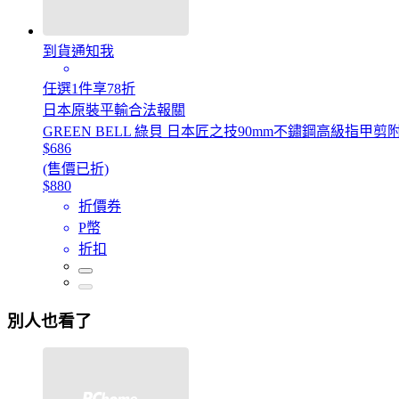
到貨通知我
任選1件享78折
日本原裝平輸合法報關
GREEN BELL 綠貝 日本匠之技90mm不鏽鋼高級指甲剪附金
$686
(售價已折)
$880
折價券
P幣
折扣
別人也看了