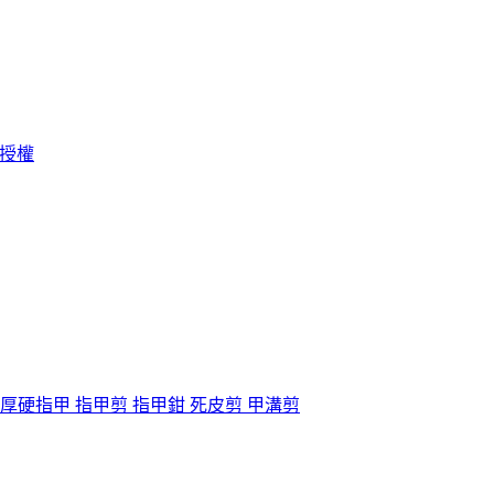
廠授權
治厚硬指甲 指甲剪 指甲鉗 死皮剪 甲溝剪