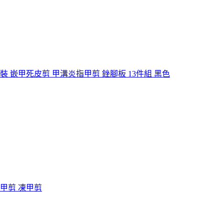
裝 嵌甲死皮剪 甲溝炎指甲剪 銼腳板 13件組 黑色
指甲剪 凍甲剪