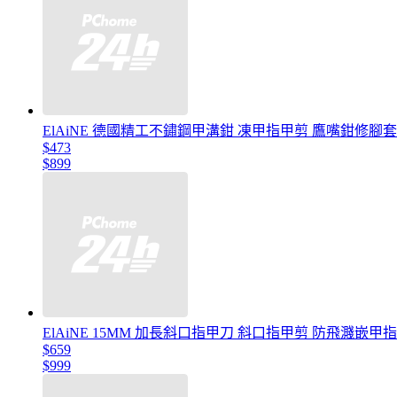
ElAiNE 德國精工不鏽鋼甲溝鉗 凍甲指甲剪 鷹嘴鉗修腳套
$473
$899
ElAiNE 15MM 加長斜口指甲刀 斜口指甲剪 防飛濺嵌甲
$659
$999