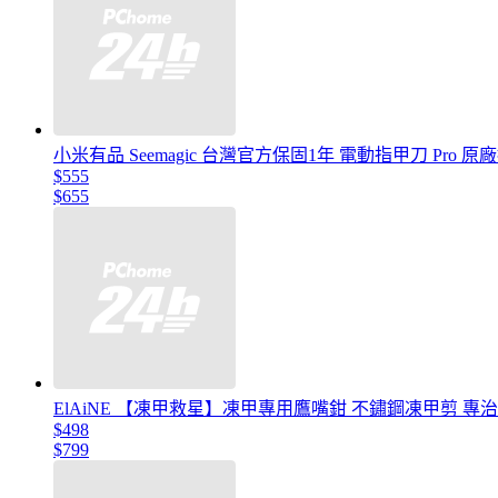
小米有品 Seemagic 台灣官方保固1年 電動指甲刀 Pro 原
$555
$655
ElAiNE 【凍甲救星】凍甲專用鷹嘴鉗 不鏽鋼凍甲剪 專
$498
$799