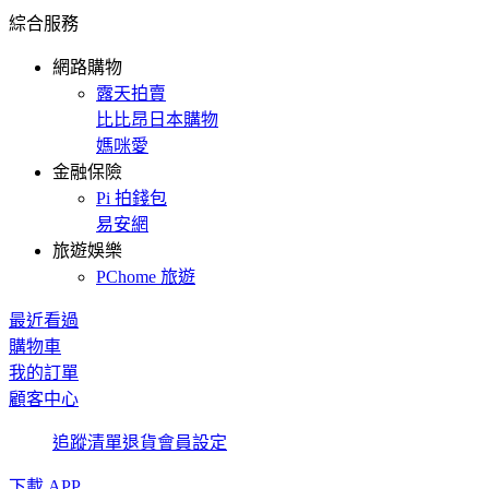
綜合服務
網路購物
露天拍賣
比比昂日本購物
媽咪愛
金融保險
Pi 拍錢包
易安網
旅遊娛樂
PChome 旅遊
最近看過
購物車
我的訂單
顧客中心
追蹤清單
退貨
會員設定
下載 APP