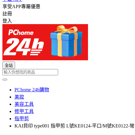
享受APP專屬優惠
註冊
登入
全站
PChome 24h購物
美妝
美容工具
修甲工具
指甲剪
KAI貝印 type001 指甲剪 L號KE0124-平口/M號KE01