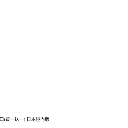
22-彎口(買一送一)-日本境內版