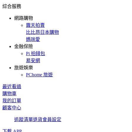
綜合服務
網路購物
露天拍賣
比比昂日本購物
媽咪愛
金融保險
Pi 拍錢包
易安網
旅遊娛樂
PChome 旅遊
最近看過
購物車
我的訂單
顧客中心
追蹤清單
退貨
會員設定
下載 APP