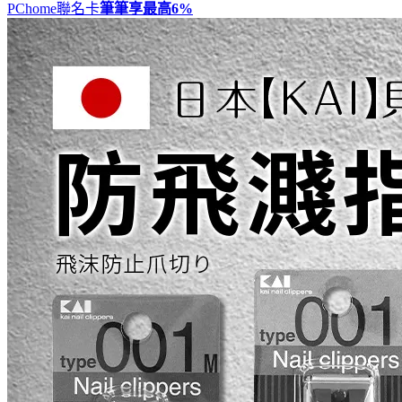
PChome聯名卡
筆筆享最高
6%