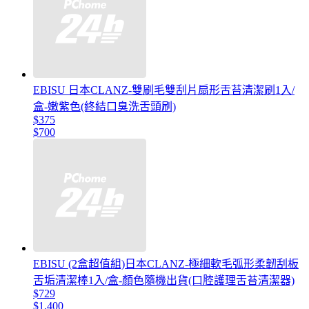
EBISU 日本CLANZ-雙刷毛雙刮片扇形舌苔清潔刷1入/
盒-嫩紫色(終結口臭洗舌頭刷)
$375
$700
EBISU (2盒超值組)日本CLANZ-極細軟毛弧形柔韌刮板
舌垢清潔棒1入/盒-顏色隨機出貨(口腔護理舌苔清潔器)
$729
$1,400