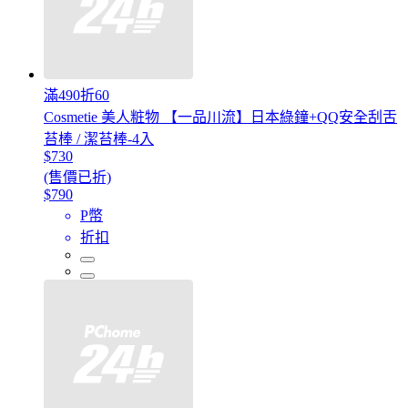
滿490折60
Cosmetie 美人粧物 【一品川流】日本綠鐘+QQ安全刮舌
苔棒 / 潔苔棒-4入
$730
(售價已折)
$790
P幣
折扣