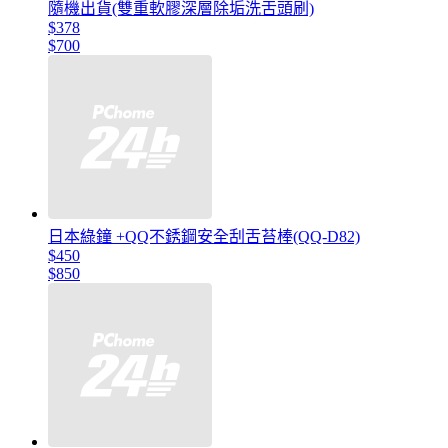
隨機出貨(雙重軟膠深層除垢洗舌頭刷)
$378
$700
日本綠鐘 +QQ不銹鋼安全刮舌苔棒(QQ-D82)
$450
$850