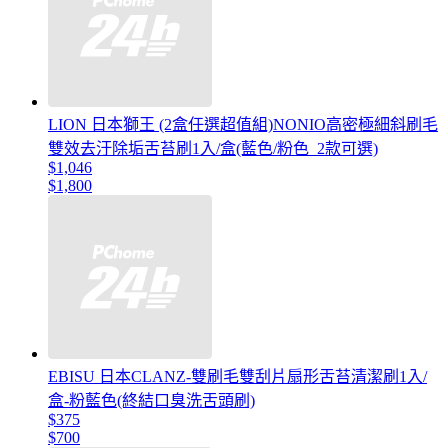
LION 日本獅王 (2盒任選超值組)NONIO高密極細斜刷毛
雙效去汙除垢舌苔刷1入/盒(藍色/粉色_2款可選)
$1,046
$1,800
EBISU 日本CLANZ-雙刷毛雙刮片扇形舌苔清潔刷1入/
盒-粉藍色(終結口臭洗舌頭刷)
$375
$700