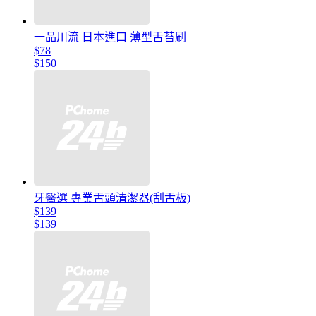
一品川流 日本進口 薄型舌苔刷
$78
$150
牙醫選 專業舌頭清潔器(刮舌板)
$139
$139