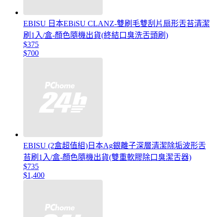
EBISU 日本EBiSU CLANZ-雙刷毛雙刮片扇形舌苔清潔
刷1入/盒-顏色隨機出貨(終結口臭洗舌頭刷)
$375
$700
EBISU (2盒超值組)日本Ag銀離子深層清潔除垢波形舌
苔刷1入/盒-顏色隨機出貨(雙重軟膠除口臭潔舌器)
$735
$1,400