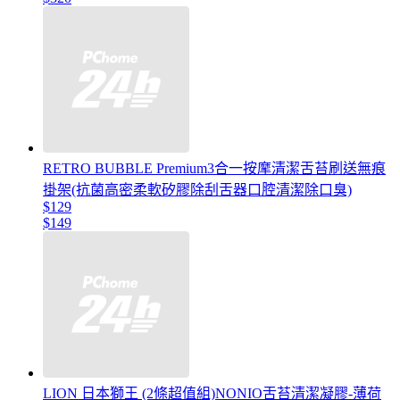
RETRO BUBBLE Premium3合一按摩清潔舌苔刷送無痕
掛架(抗菌高密柔軟矽膠除刮舌器口腔清潔除口臭)
$129
$149
LION 日本獅王 (2條超值組)NONIO舌苔清潔凝膠-薄荷