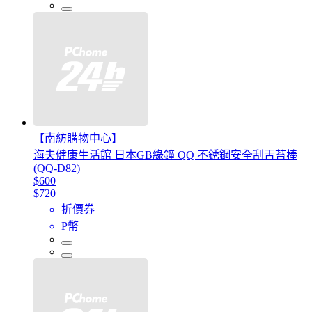
【南紡購物中心】
海夫健康生活館 日本GB綠鐘 QQ 不銹鋼安全刮舌苔棒
(QQ-D82)
$600
$720
折價券
P幣