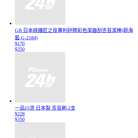
GB 日本綠鐘匠之技專利矽膠彩色潔齒刮舌苔潔棒(蔚海
藍,G-2184)
$170
$350
一品川流 日本製 舌苔刷-2支
$228
$350