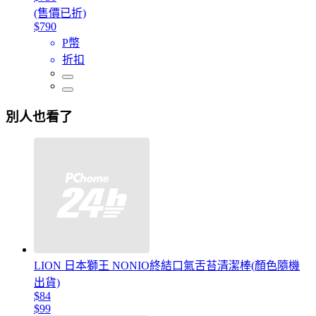
(售價已折)
$790
P幣
折扣
別人也看了
LION 日本獅王 NONIO終結口氣舌苔清潔棒(顏色隨機
出貨)
$84
$99