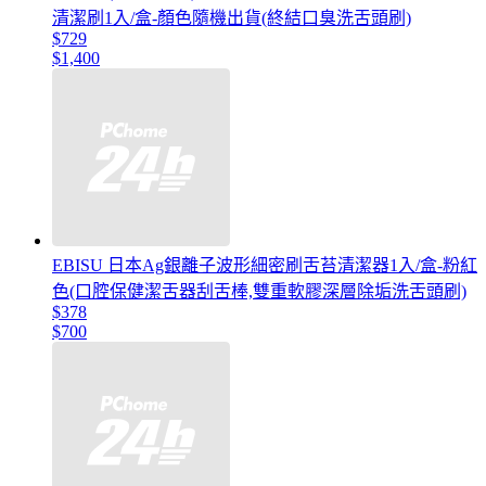
清潔刷1入/盒-顏色隨機出貨(終結口臭洗舌頭刷)
$729
$1,400
EBISU 日本Ag銀離子波形細密刷舌苔清潔器1入/盒-粉紅
色(口腔保健潔舌器刮舌棒,雙重軟膠深層除垢洗舌頭刷)
$378
$700