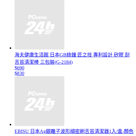
海夫健康生活館 日本GB綠鐘 匠之技 專利設計 矽膠 刮
舌苔清潔棒 三包裝(G-2184)
$690
$830
EBISU 日本Ag銀離子波形細密刷舌苔清潔器1入/盒-顏色