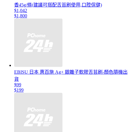
香45g/條(建議可搭配舌苔刷使用,口腔保健)
$1,042
$1,800
EBISU 日本 惠百施 Ag+ 銀離子軟膠舌苔刷-顏色隨機出
貨
$99
$199