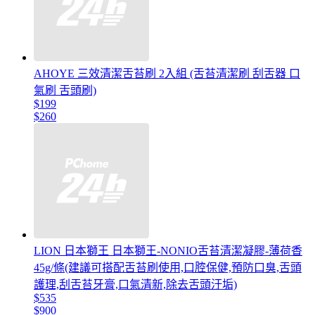
AHOYE 三效清潔舌苔刷 2入組 (舌苔清潔刷 刮舌器 口
氣刷 舌頭刷)
$199
$260
LION 日本獅王 日本獅王-NONIO舌苔清潔凝膠-薄荷香
45g/條(建議可搭配舌苔刷使用,口腔保健,預防口臭,舌頭
護理,刮舌苔牙膏,口氣清新,除去舌頭汙垢)
$535
$900