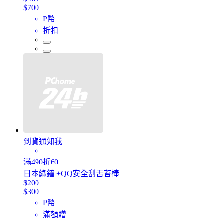
$700
P幣
折扣
到貨通知我
滿490折60
日本綠鐘 +QQ安全刮舌苔棒
$200
$300
P幣
滿額贈