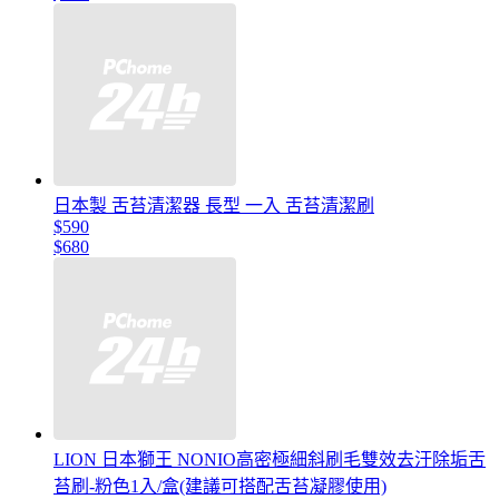
日本製 舌苔清潔器 長型 一入 舌苔清潔刷
$590
$680
LION 日本獅王 NONIO高密極細斜刷毛雙效去汙除垢舌
苔刷-粉色1入/盒(建議可搭配舌苔凝膠使用)