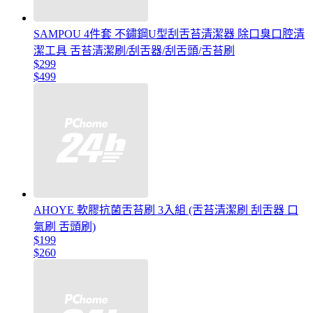
SAMPOU 4件套 不鏽鋼U型刮舌苔清潔器 除口臭口腔清
潔工具 舌苔清潔刷/刮舌器/刮舌頭/舌苔刷
$299
$499
AHOYE 軟膠抗菌舌苔刷 3入組 (舌苔清潔刷 刮舌器 口
氣刷 舌頭刷)
$199
$260