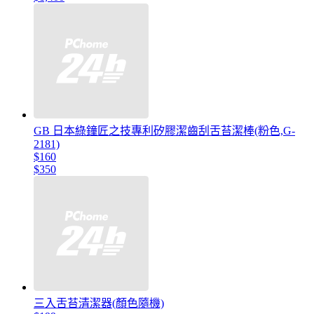
GB 日本綠鐘匠之技專利矽膠潔齒刮舌苔潔棒(粉色,G-
2181)
$160
$350
三入舌苔清潔器(顏色隨機)