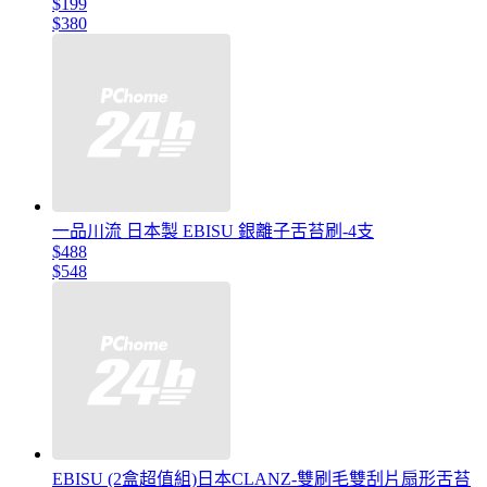
$199
$380
一品川流 日本製 EBISU 銀離子舌苔刷-4支
$488
$548
EBISU (2盒超值組)日本CLANZ-雙刷毛雙刮片扇形舌苔