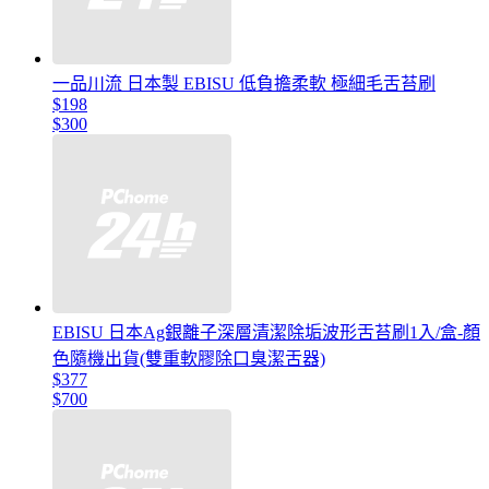
一品川流 日本製 EBISU 低負擔柔軟 極細毛舌苔刷
$198
$300
EBISU 日本Ag銀離子深層清潔除垢波形舌苔刷1入/盒-顏
色隨機出貨(雙重軟膠除口臭潔舌器)
$377
$700