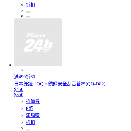
折扣
滿490折60
日本綠鐘 +QQ不銹鋼安全刮舌苔棒(QQ-D82)
$450
$850
折價券
P幣
滿額贈
折扣