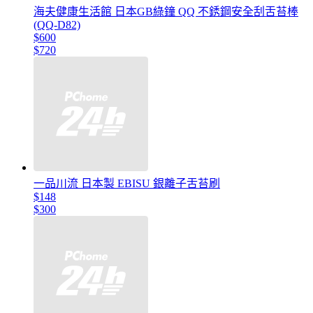
海夫健康生活館 日本GB綠鐘 QQ 不銹鋼安全刮舌苔棒
(QQ-D82)
$600
$720
一品川流 日本製 EBISU 銀離子舌苔刷
$148
$300