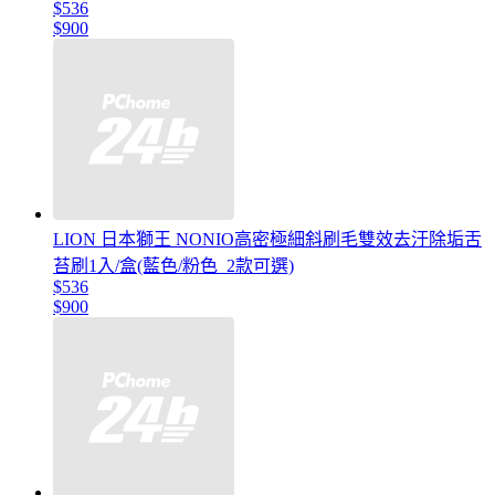
$536
$900
LION 日本獅王 NONIO高密極細斜刷毛雙效去汙除垢舌
苔刷1入/盒(藍色/粉色_2款可選)
$536
$900