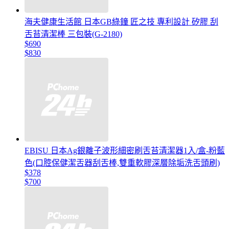
海夫健康生活館 日本GB綠鐘 匠之技 專利設計 矽膠 刮
舌苔清潔棒 三包裝(G-2180)
$690
$830
EBISU 日本Ag銀離子波形細密刷舌苔清潔器1入/盒-粉藍
色(口腔保健潔舌器刮舌棒,雙重軟膠深層除垢洗舌頭刷)
$378
$700