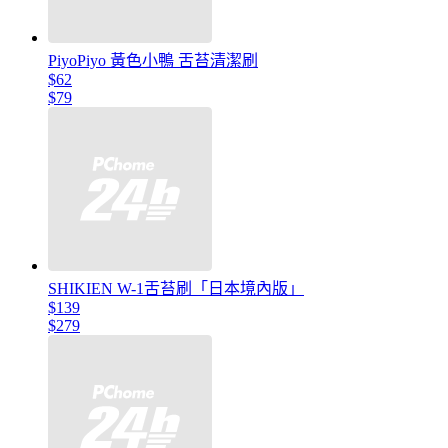
PiyoPiyo 黃色小鴨 舌苔清潔刷
$62
$79
SHIKIEN W-1舌苔刷「日本境內版」
$139
$279