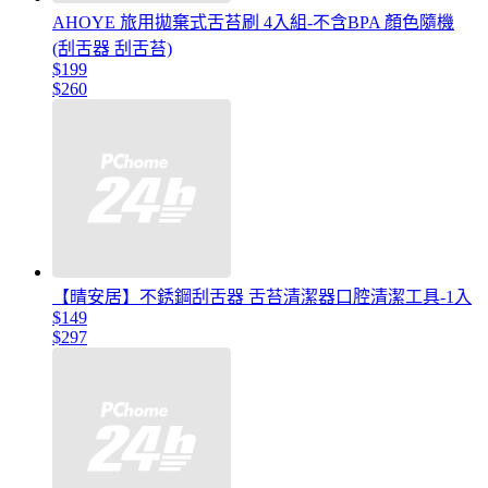
AHOYE 旅用拋棄式舌苔刷 4入組-不含BPA 顏色隨機
(刮舌器 刮舌苔)
$199
$260
【晴安居】不銹鋼刮舌器 舌苔清潔器口腔清潔工具-1入
$149
$297