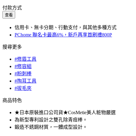
付款方式
查看
信用卡、無卡分期、行動支付，與其他多種方式
PChome 聯名卡最高6%，新戶再享首刷禮800P
搜尋更多
#修眉工具
#修容組
#粉刺棒
#掏耳工具
#拔毛夾
商品特色
★日本原裝進口公司貨★CosMetie美人粧物嚴選
為新型專利設計之雙孔除青痘棒。
鍛造不銹鋼材質，一體成型設計。