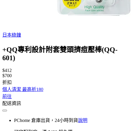
日本綠鐘
+QQ專利設計附套雙頭擠痘壓棒(QQ-
601)
$412
$700
折扣
個人清潔 最高折180
前往
配送資訊
PChome 倉庫出貨，24小時到貨
說明