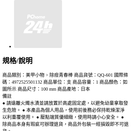
規格/說明
商品類別：美甲小物 > 除痘青春棒 商品貨號：QQ-601 國際條
碼：4972525501132 商品單位：支 商品容量：1 商品顏色：如
圖所示 商品尺寸：100 mm 商品產地：日本
備註
● 請遠離火燭水漬並請放置於高處固定處，以避免幼童拿取發
生危險。 ● 本產品為個人用品，使用前後務必保持乾燥潔淨
以利重覆使用。 ● 壓點端質優細緻，使用時請小心安全。 ●
除商品本身有瑕疵可辦理退貨，商品外包裝一經損毀即不可退