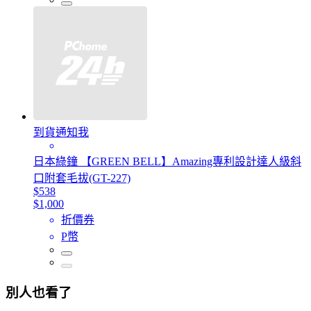
到貨通知我
日本綠鐘 【GREEN BELL】Amazing專利設計達人級斜
口附套毛拔(GT-227)
$538
$1,000
折價券
P幣
別人也看了