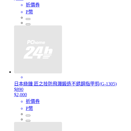
折價券
P幣
日本綠鐘 匠之技防飛濺鍛造不銹鋼指甲剪(G-1305)
$890
$2,000
折價券
P幣