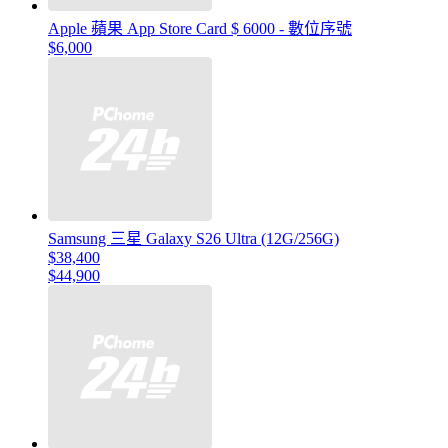
Apple 蘋果 App Store Card $ 6000 - 數位序號
$6,000
Samsung 三星 Galaxy S26 Ultra (12G/256G)
$38,400
$44,900