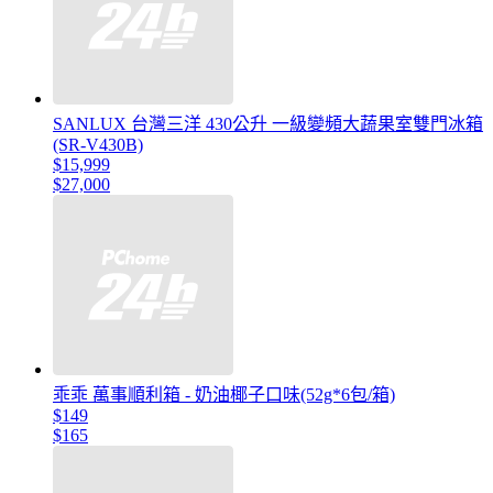
SANLUX 台灣三洋 430公升 一級變頻大蔬果室雙門冰箱
(SR-V430B)
$15,999
$27,000
乖乖 萬事順利箱 - 奶油椰子口味(52g*6包/箱)
$149
$165