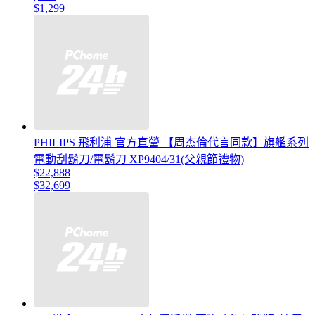
$1,299
PHILIPS 飛利浦 官方直營 【周杰倫代言同款】旗艦系列
電動刮鬍刀/電鬍刀 XP9404/31(父親節禮物)
$22,888
$32,699