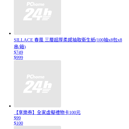
SILLACE 春風 三層超厚柔感抽取衛生紙(100抽x8包x8
串/箱)
$749
$999
【享樂券】全家虛擬禮物卡100元
$99
$100