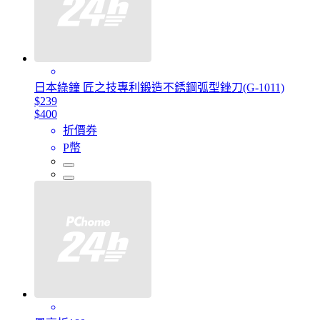
日本綠鐘 匠之技專利鍛造不銹鋼弧型銼刀(G-1011)
$239
$400
折價券
P幣