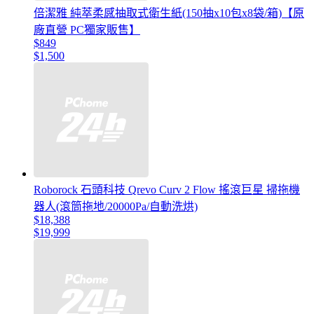
倍潔雅 純萃柔感抽取式衛生紙(150抽x10包x8袋/箱)【原
廠直營 PC獨家販售】
$849
$1,500
Roborock 石頭科技 Qrevo Curv 2 Flow 搖滾巨星 掃拖機
器人(滾筒拖地/20000Pa/自動洗烘)
$18,388
$19,999