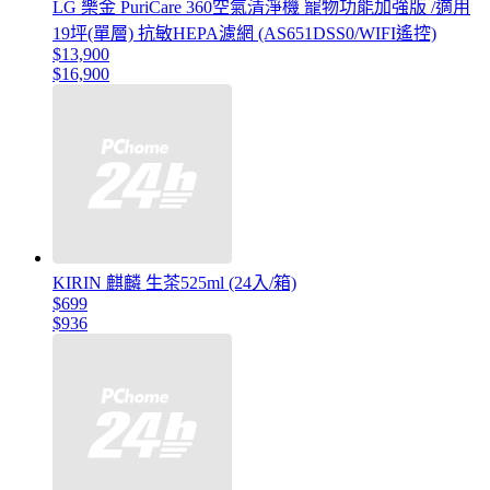
LG 樂金 PuriCare 360空氣清淨機 寵物功能加強版 /適用
19坪(單層) 抗敏HEPA濾網 (AS651DSS0/WIFI遙控)
$13,900
$16,900
KIRIN 麒麟 生茶525ml (24入/箱)
$699
$936