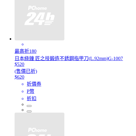
最高折180
日本綠鐘 匠之技鍛造不銹鋼指甲刀(L.92mm)G-1007
$520
(售價已折)
$620
折價券
P幣
折扣