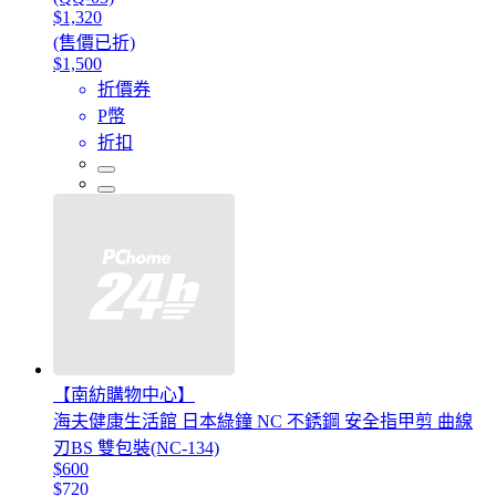
$1,320
(售價已折)
$1,500
折價券
P幣
折扣
【南紡購物中心】
海夫健康生活館 日本綠鐘 NC 不銹鋼 安全指甲剪 曲線
刃BS 雙包裝(NC-134)
$600
$720