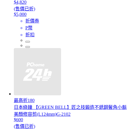
$4,820
(售價已折)
$5,000
折價券
P幣
折扣
最高折180
日本綠鐘 【GREEN BELL】匠之技鍛造不銹鋼鬢角小鬍
美顏修容剪(L124mm)G-2102
$600
(售價已折)