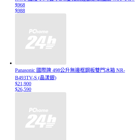
$968
$988
Panasonic 國際牌 498公升無邊框鋼板雙門冰箱 NR-
B493TV-S (晶漾銀)
$21,900
$26,590