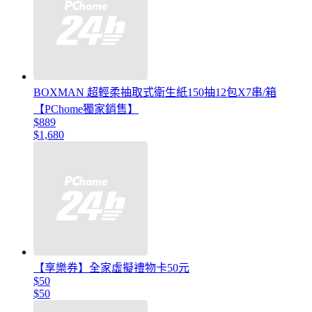
BOXMAN 超輕柔抽取式衛生紙150抽12包X7串/箱
【PChome獨家銷售】
$889
$1,680
【享樂券】全家虛擬禮物卡50元
$50
$50