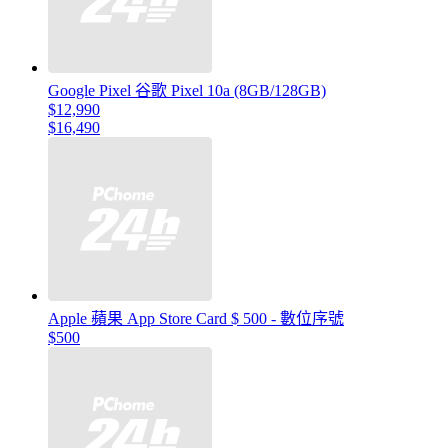
Google Pixel 谷歌 Pixel 10a (8GB/128GB)
$12,990
$16,490
Apple 蘋果 App Store Card $ 500 - 數位序號
$500