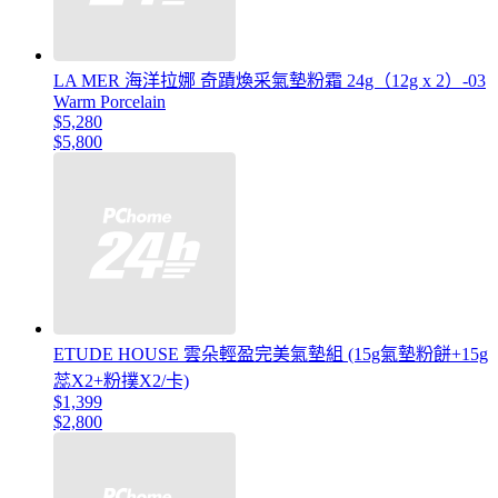
LA MER 海洋拉娜 奇蹟煥采氣墊粉霜 24g（12g x 2）-03
Warm Porcelain
$5,280
$5,800
ETUDE HOUSE 雲朵輕盈完美氣墊組 (15g氣墊粉餅+15g
蕊X2+粉撲X2/卡)
$1,399
$2,800