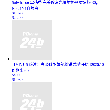
Sulwhasoo 雪花秀 完美珍珠光精華氣墊 柔焦版 30g -
No.21N1自然白
$1,890
$2,200
【VIVUS 薇溱】高滲透型氣墊粉餅 款式任選 (2026.10
即期出清)
$499
$1,080