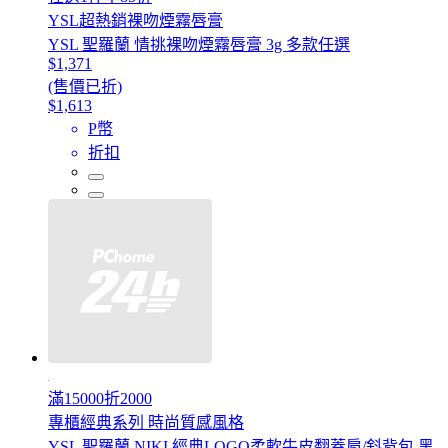
YSL超熱銷裸吻煙霧唇膏
YSL 聖羅蘭 情挑裸吻煙霧唇膏 3g 多款任選
$1,371
(售價已折)
$1,613
P幣
折扣
滿15000折2000
專櫃經典系列 時尚質感風格
YSL 聖羅蘭 NIKI 經典LOGO柔軟牛皮翻蓋肩/斜背包.黑