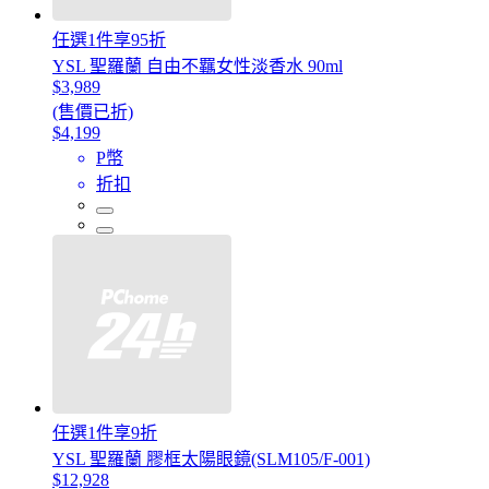
任選1件享95折
YSL 聖羅蘭 自由不羈女性淡香水 90ml
$3,989
(售價已折)
$4,199
P幣
折扣
任選1件享9折
YSL 聖羅蘭 膠框太陽眼鏡(SLM105/F-001)
$12,928