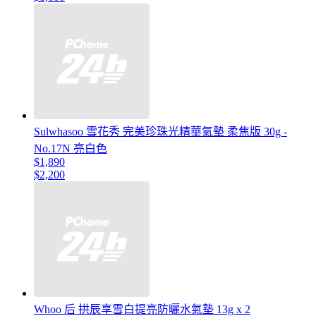
Sulwhasoo 雪花秀 完美珍珠光精華氣墊 柔焦版 30g -
No.17N 亮白色
$1,890
$2,200
Whoo 后 拱辰享雪白提亮防曬水氣墊 13g x 2