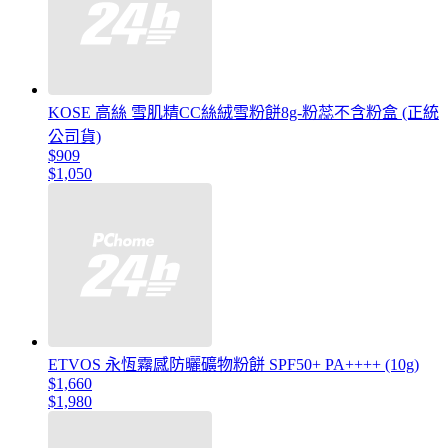
KOSE 高絲 雪肌精CC絲絨雪粉餅8g-粉蕊不含粉盒 (正統
公司貨)
$909
$1,050
ETVOS 永恆霧感防曬礦物粉餅 SPF50+ PA++++ (10g)
$1,660
$1,980