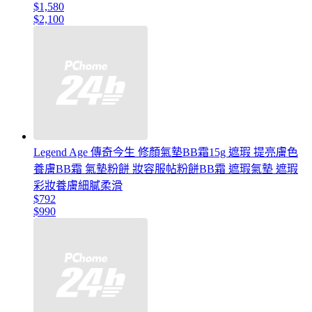
$1,580
$2,100
Legend Age 傳奇今生 修顏氣墊BB霜15g 遮瑕 提亮膚色
養膚BB霜 氣墊粉餅 妝容服帖粉餅BB霜 遮瑕氣墊 遮瑕
彩妝養膚細膩柔滑
$792
$990