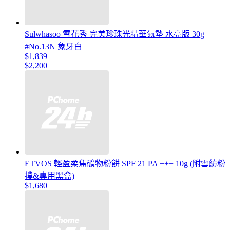
Sulwhasoo 雪花秀 完美珍珠光精華氣墊 水亮版 30g
#No.13N 象牙白
$1,839
$2,200
ETVOS 輕盈柔焦礦物粉餅 SPF 21 PA +++ 10g (附雪紡粉
撲&專用黑盒)
$1,680