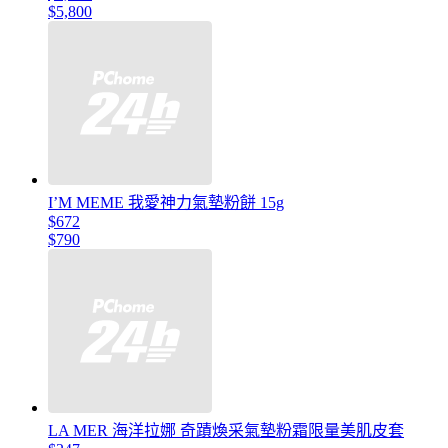
$5,800
I’M MEME 我愛神力氣墊粉餅 15g
$672
$790
LA MER 海洋拉娜 奇蹟煥采氣墊粉霜限量美肌皮套