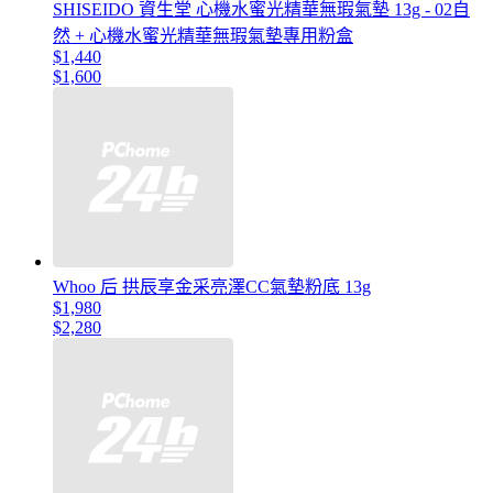
SHISEIDO 資生堂 心機水蜜光精華無瑕氣墊 13g - 02自
然 + 心機水蜜光精華無瑕氣墊專用粉盒
$1,440
$1,600
Whoo 后 拱辰享金采亮澤CC氣墊粉底 13g
$1,980
$2,280