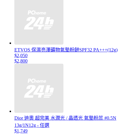
ETVOS 保濕亮澤礦物氣墊粉餅SPF32 PA+++(12g)
$2,050
$2,800
Dior 迪奧 超完美 水潤光 / 晶透光 氣墊粉蕊 #0.5N
13g/1N12g - 任選
$1,749