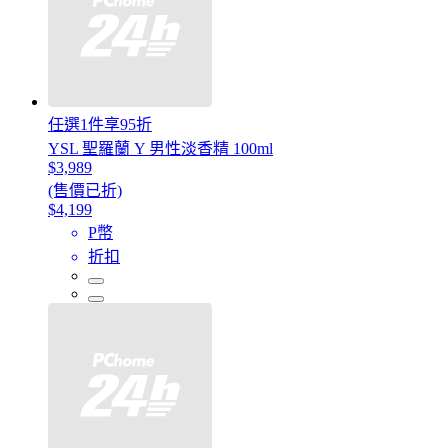
任選1件享95折
YSL 聖羅蘭 Y 男性淡香精 100ml
$3,989
(售價已折)
$4,199
P幣
折扣