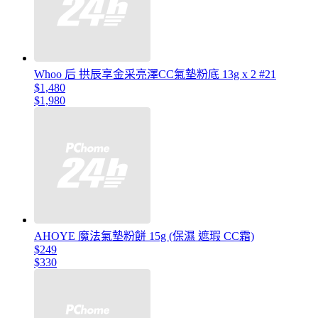
Whoo 后 拱辰享金采亮澤CC氣墊粉底 13g x 2 #21
$1,480
$1,980
AHOYE 魔法氣墊粉餅 15g (保濕 遮瑕 CC霜)
$249
$330