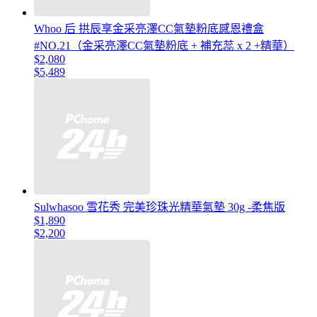
Whoo 后 拱辰享金采亮澤CC氣墊粉底感恩禮盒
#NO.21（金采亮澤CC氣墊粉底 + 補充蕊 x 2 +精華）
$2,080
$5,489
Sulwhasoo 雪花秀 完美珍珠光精華氣墊 30g -柔焦版
$1,890
$2,200