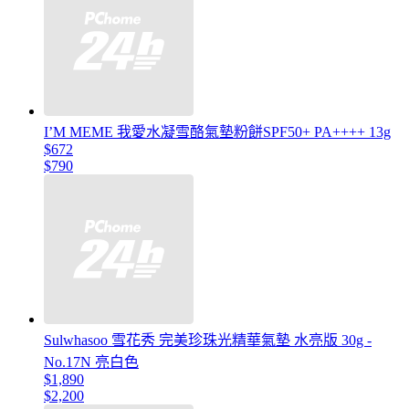
I’M MEME 我愛水凝雪酪氣墊粉餅SPF50+ PA++++ 13g
$672
$790
Sulwhasoo 雪花秀 完美珍珠光精華氣墊 水亮版 30g -
No.17N 亮白色
$1,890
$2,200