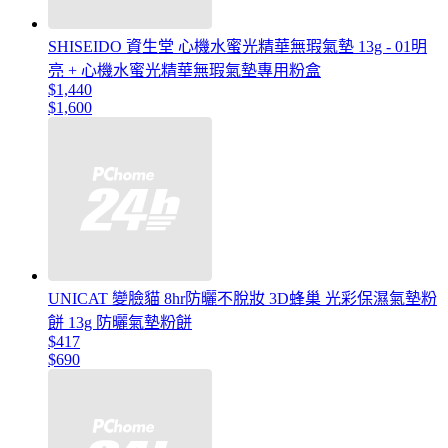
SHISEIDO 資生堂 心機水蜜光精華無瑕氣墊 13g - 01明
亮 + 心機水蜜光精華無瑕氣墊專用粉盒
$1,440
$1,600
UNICAT 變臉貓 8hr防曬不脫妝 3D蜂巢 光彩保濕氣墊粉
餅 13g 防曬氣墊粉餅
$417
$690