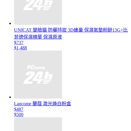
UNICAT 變臉貓 防曬持妝 3D蜂巢 保濕氣墊粉餅13G+比
菲德保濕精華 保濕原液
$737
$1,488
Lancome 蘭蔻 激光煥白粉盒
$487
$500