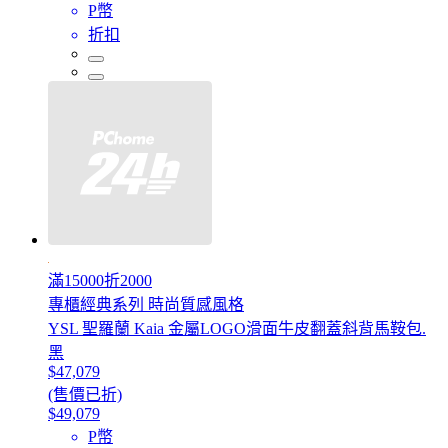
P幣
折扣
滿15000折2000
專櫃經典系列 時尚質感風格
YSL 聖羅蘭 Kaia 金屬LOGO滑面牛皮翻蓋斜背馬鞍包.
黑
$47,079
(售價已折)
$49,079
P幣