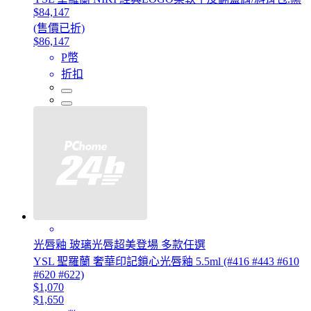
$84,147
(售價已折)
$86,147
P幣
折扣
光唇釉 玻璃光唇超美登場 多款任選
YSL 聖羅蘭 奢華印記鎖心光唇釉 5.5ml (#416 #443 #610
#620 #622)
$1,070
$1,650