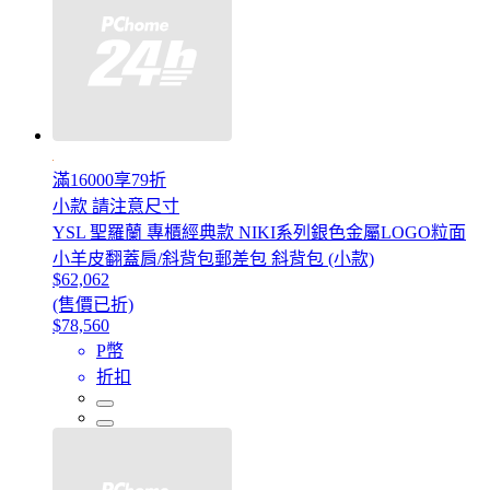
滿16000享79折
小款 請注意尺寸
YSL 聖羅蘭 專櫃經典款 NIKI系列銀色金屬LOGO粒面
小羊皮翻蓋肩/斜背包郵差包 斜背包 (小款)
$62,062
(售價已折)
$78,560
P幣
折扣