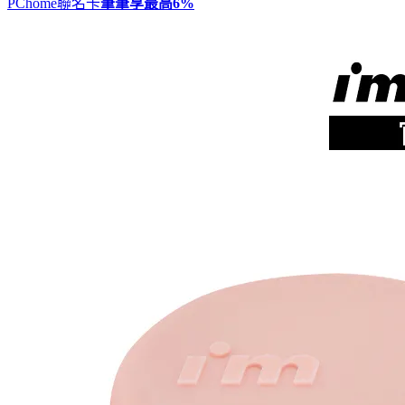
PChome聯名卡
筆筆享最高
6%