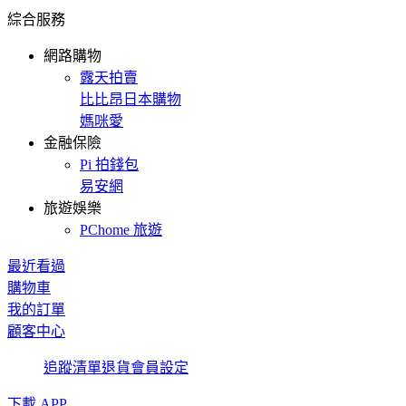
綜合服務
網路購物
露天拍賣
比比昂日本購物
媽咪愛
金融保險
Pi 拍錢包
易安網
旅遊娛樂
PChome 旅遊
最近看過
購物車
我的訂單
顧客中心
追蹤清單
退貨
會員設定
下載 APP