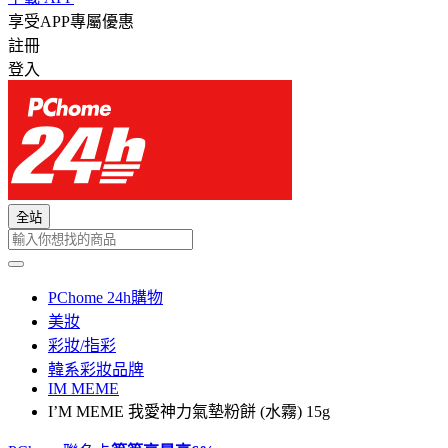
享受APP專屬優惠
註冊
登入
全站
PChome 24h購物
美妝
彩妝/指彩
韓系彩妝品牌
IM MEME
I’M MEME 我愛神力氣墊粉餅 (水霧) 15g