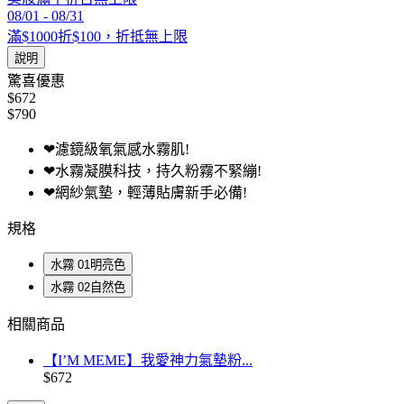
08/01
-
08/31
滿$1000折$100，折抵無上限
說明
驚喜優惠
$672
$790
❤濾鏡級氧氣感水霧肌!
❤水霧凝膜科技，持久粉霧不緊繃!
❤網紗氣墊，輕薄貼膚新手必備!
規格
水霧 01明亮色
水霧 02自然色
相關商品
【I’M MEME】我愛神力氣墊粉...
$672