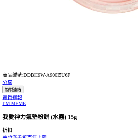
商品編號:DDBH9W-A900I5U6F
分享
複製連結
賣貴通報
I’M MEME
我愛神力氣墊粉餅 (水霧) 15g
折扣
美妝滿千折百無上限