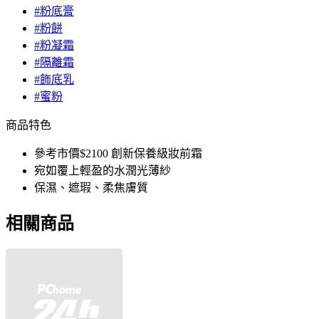
#粉底膏
#粉餅
#粉凝霜
#隔離霜
#飾底乳
#蜜粉
商品特色
參考市價$2100 創新保養級妝前霜
宛如覆上輕盈的水潤光薄紗
保濕、遮瑕、柔焦膚質
相關商品