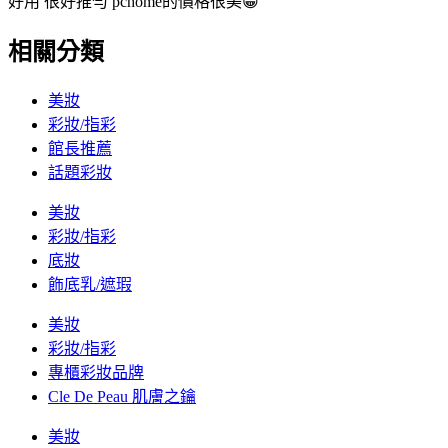
好用 很好推勻 pchome的價格很美😁
相關分類
美妝
彩妝/指彩
館長推薦
話題彩妝
美妝
彩妝/指彩
底妝
飾底乳/遮瑕
美妝
彩妝/指彩
專櫃彩妝品牌
Cle De Peau 肌膚之鑰
美妝