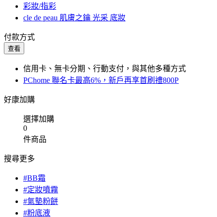
彩妝/指彩
cle de peau 肌膚之鑰 光采 底妝
付款方式
查看
信用卡、無卡分期、行動支付，與其他多種方式
PChome 聯名卡最高6%，新戶再享首刷禮800P
好康加購
選擇加購
0
件商品
搜尋更多
#BB霜
#定妝噴霧
#氣墊粉餅
#粉底液