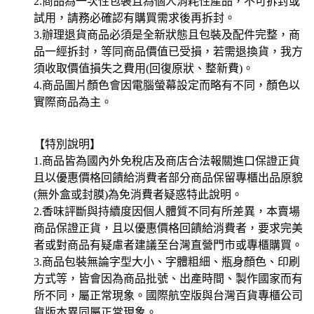
2.商品為一次性包裝且為個人消耗性產品，不可拆封或
試用，請務必確認有購買需求後再拆封。
3.辦理退貨商品必須是全新狀態且包裝及配件完整，商
品一經拆封，等同商品價值已受損，若需退換貨，我方
須收取價值損失之費用(回復原狀、整新費)。
4.商品圖片顏色會因電腦螢幕設定而略有不同，顏色以
實際商品為主。
【特別說明】
1.商品皆為國內外免稅店及商店合法報關進口保證正貨
且以優惠價格回饋給消費者部分商品保留專櫃出品原貌
(無外盒或封膜)為免消費者疑惑特此說明。
2.香味評斷與持續度因個人體質不同有所差異，本賣場
商品保證正貨，且以優惠價格回饋給消費者，要求完美
者或對商品有疑慮者建議至台灣直營門市或專櫃購買。
3.商品包裝無論字型大小、字體粗細、瓶身顏色、印刷
方式等，皆會因為商品批號、出產時間、製作國家而有
所不同，屬正常現象。國際航空版與台灣百貨專櫃公司
貨版本異同屬正常現象。