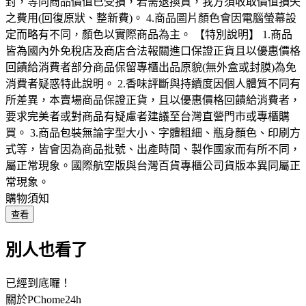
封，等同商品價值已受損，若需退換貨，我方須收取價值損失
之費用(回復原狀、整新費)。 4.商品圖片顏色會因電腦螢幕設
定而略有不同，顏色以實際商品為主。 【特別說明】 1.商品
皆為國內外免稅店及商店合法報關進口保證正貨且以優惠價格
回饋給消費者部分商品保留專櫃出品原貌(無外盒或封膜)為免
消費者疑惑特此說明。 2.香味評斷與持續度因個人體質不同有
所差異，本賣場商品保證正貨，且以優惠價格回饋給消費者，
要求完美者或對商品有疑慮者建議至台灣直營門市或專櫃購
買。 3.商品包裝無論字型大小、字體粗細、瓶身顏色、印刷方
式等，皆會因為商品批號、出產時間、製作國家而有所不同，
屬正常現象。國際航空版與台灣百貨專櫃公司貨版本異同屬正
常現象。
購物須知
查看
別人也看了
已經到底囉！
關於PChome24h