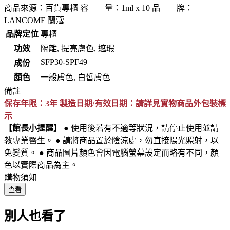
商品來源：百貨專櫃 容 量：1ml x 10 品 牌：
LANCOME 蘭蔻
品牌定位
專櫃
功效
隔離, 提亮膚色, 遮瑕
SFP30-SPF49
成份
顏色
一般膚色, 白皙膚色
備註
保存年限：3年 製造日期/有效日期：請詳見實物商品外包裝標
示
【館長小提醒】
● 使用後若有不適等狀況，請停止使用並請
教專業醫生。 ● 請將商品置於陰涼處，勿直接陽光照射，以
免變質。 ● 商品圖片顏色會因電腦螢幕設定而略有不同，顏
色以實際商品為主。
購物須知
查看
別人也看了