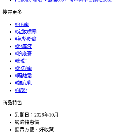
搜尋更多
#BB霜
#定妝噴霧
#氣墊粉餅
#粉底液
#粉底膏
#粉餅
#粉凝霜
#隔離霜
#飾底乳
#蜜粉
商品特色
到期日：2026年10月
網路特惠價
攜帶方便、好收藏