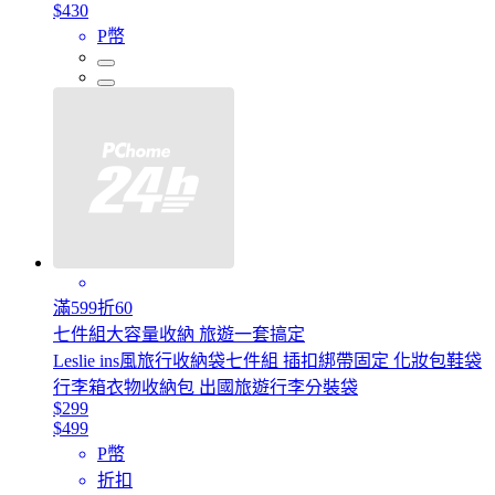
$430
P幣
滿599折60
七件組大容量收納 旅遊一套搞定
Leslie ins風旅行收納袋七件組 插扣綁帶固定 化妝包鞋袋
行李箱衣物收納包 出國旅遊行李分裝袋
$299
$499
P幣
折扣