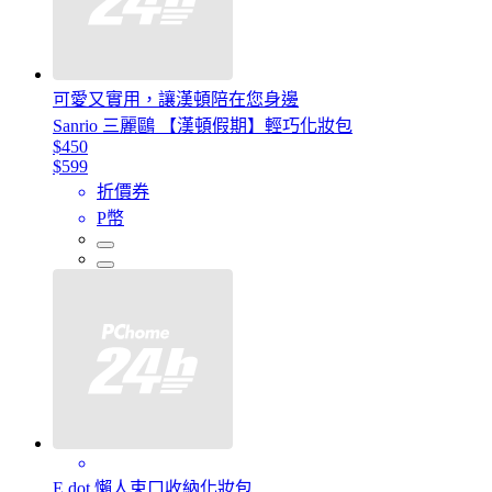
可愛又實用，讓漢頓陪在您身邊
Sanrio 三麗鷗 【漢頓假期】輕巧化妝包
$450
$599
折價券
P幣
E.dot 懶人束口收納化妝包