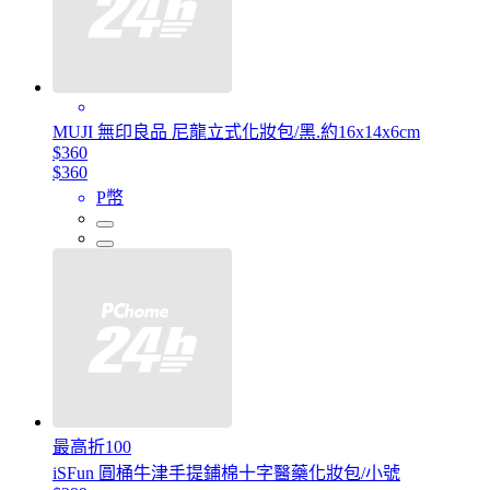
MUJI 無印良品 尼龍立式化妝包/黑.約16x14x6cm
$360
$360
P幣
最高折100
iSFun 圓桶牛津手提鋪棉十字醫藥化妝包/小號