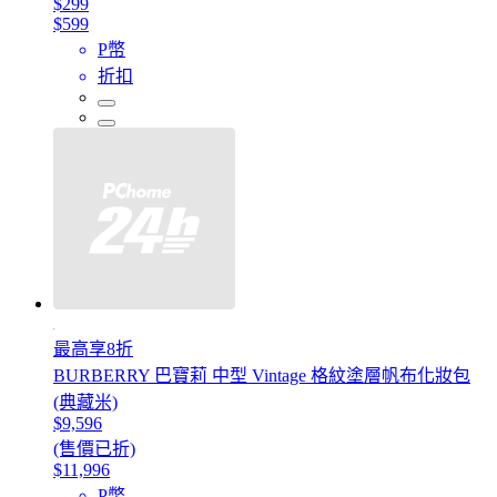
$299
$599
P幣
折扣
最高享8折
BURBERRY 巴寶莉 中型 Vintage 格紋塗層帆布化妝包
(典藏米)
$9,596
(售價已折)
$11,996
P幣