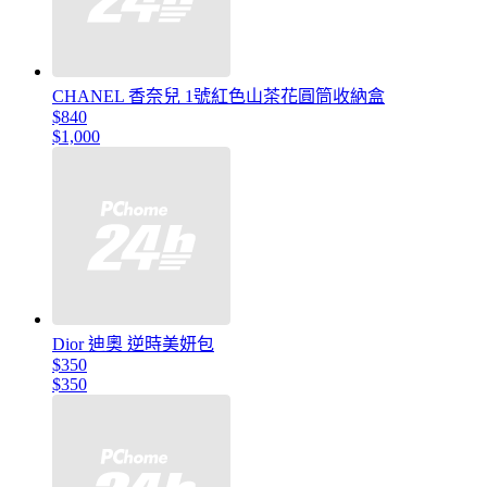
CHANEL 香奈兒 1號紅色山茶花圓筒收納盒
$840
$1,000
Dior 迪奧 逆時美妍包
$350
$350