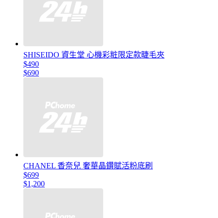
SHISEIDO 資生堂 心機彩粧限定款睫毛夾
$490
$690
CHANEL 香奈兒 奢華晶鑽賦活粉底刷
$699
$1,200