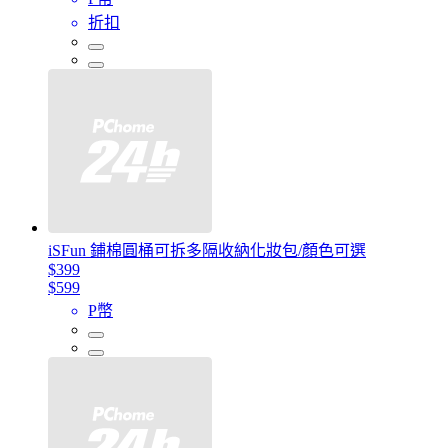
折扣
iSFun 鋪棉圓桶可拆多隔收納化妝包/顏色可選
$399
$599
P幣