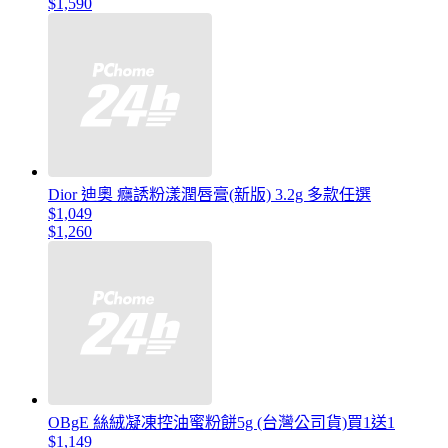
$1,590
Dior 迪奧 癮誘粉漾潤唇膏(新版) 3.2g 多款任選
$1,049
$1,260
OBgE 絲絨凝凍控油蜜粉餅5g (台灣公司貨)買1送1
$1,149