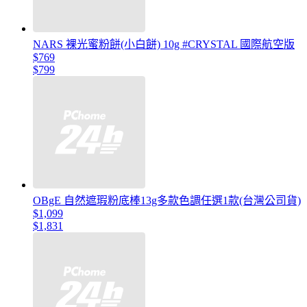
NARS 裸光蜜粉餅(小白餅) 10g #CRYSTAL 國際航空版
$769
$799
OBgE 自然遮瑕粉底棒13g多款色調任選1款(台灣公司貨)
$1,099
$1,831