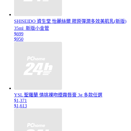
SHISEIDO 資生堂 怡麗絲爾 膠原彈潤多效美肌乳(新版)
35ml_新版小金管
$699
$950
YSL 聖羅蘭 情挑裸吻煙霧唇膏 3g 多款任選
$1,371
$1,613