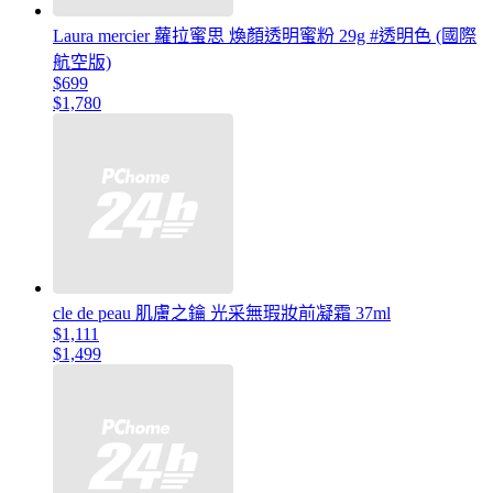
Laura mercier 蘿拉蜜思 煥顏透明蜜粉 29g #透明色 (國際
航空版)
$699
$1,780
cle de peau 肌膚之鑰 光采無瑕妝前凝霜 37ml
$1,111
$1,499