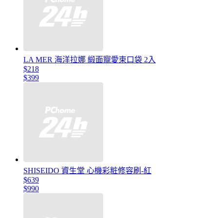
LA MER 海洋拉娜 緞面寵愛束口袋 2入
$218
$399
SHISEIDO 資生堂 心機彩粧修容刷-紅
$639
$990