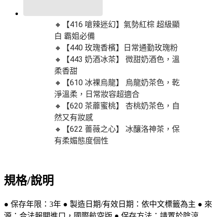
🔸【416 嗆辣迷幻】氣勢紅棕 超級顯
白 霸姐必備
🔸【440 玫瑰香檳】日常通勤玫瑰粉
🔸【443 奶酒冰茶】 微甜奶酒色，溫
柔香甜
🔸【610 冰裸烏龍】 烏龍奶茶色，乾
淨溫柔，日常妝容超適合
🔸【620 茶蘼蜜桃】 杏桃奶茶色，自
然又有妝感
🔸【622 薔薇之心】 冰釀洛神茶，保
有柔媚態度個性
規格/說明
● 保存年限：3年 ● 製造日期/有效日期：依中文標籤為主 ● 來
源：合法報關進口，國際航空版 ● 保存方法：請置於陰涼