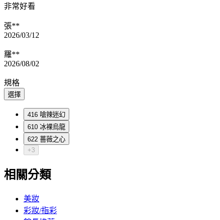
非常好看
張**
2026/03/12
羅**
2026/08/02
規格
選擇
416 嗆辣迷幻
610 冰裸烏龍
622 薔薇之心
+3
相關分類
美妝
彩妝/指彩