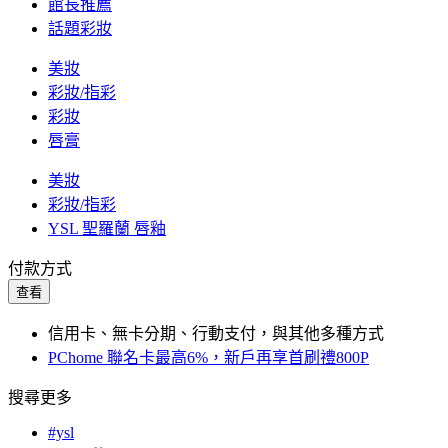
館長推薦
話題彩妝
美妝
彩妝/指彩
彩妝
唇膏
美妝
彩妝/指彩
YSL 聖羅蘭 唇釉
付款方式
查看
信用卡、無卡分期、行動支付，與其他多種方式
PChome 聯名卡最高6%，新戶再享首刷禮800P
搜尋更多
#ysl