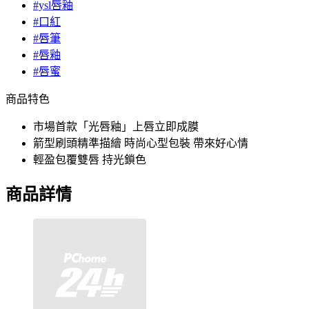
#ysl唇釉
#口紅
#唇筆
#唇釉
#唇蜜
商品特色
市場首款「光唇釉」上唇立即成膜
箭型刷頭精準描繪 時尚心型包裝 帶來好心情
輕盈包覆雙唇 持光鎖色
商品詳情