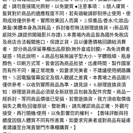
處，請勿直接陽光照射，以免變質 ●注意事項： 1.個人膚質、
髮質對於商品的適應程度不同，若有過敏請即刻停止使用。使
用成效僅供參考，實際效果因人而異。 2.保養品/香水/化妝品/
美髮/美體本身為消耗品，拆封後恕無法辦理退換貨。(新品瑕
疵除外,請提供開箱影片存證) 3.本賣場內商品皆為國外免稅店
及商店合法報關進口，保證正貨，且以優惠價格回饋給消費
者， 部分商品保留專櫃出品原貌(無外盒或封膜)，為免消費者
疑惑，特此說明。 4.商品包裝無論字型大小、字體粗細、瓶身
顏色、印刷方式等，皆會因為商品批號、出產時間、製作國家
而有所不同，屬正常現象。如要求完美者，不建議使用網路購
物。 5.因電腦螢幕設定及個人觀感之差異，本賣場之商品圖片
僅供參考，以收到實際商品為準，請見諒。 6.辦理退換貨須
知：辦理退貨商品必須是全新狀態且包裝及配件完整，商品一
經拆封，等同商品價值已受損，若需退換貨，我方須收取價值
損失之費用(回復原狀、整新費)，請先確認商品正確、外觀可
接受，再行開機/使用，以免影響您的權利。 【香味評斷與持
續度因個人體質不同有所差異，如要求完美者或對商品有疑慮
者建議至台灣直營門市專櫃購買。】