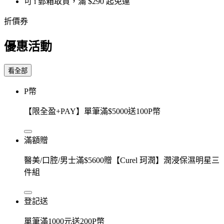
可 i 郵箱取貨，滿 $290 起免運
折價券
優惠活動
看全部
P幣
【限全盈+PAY】單筆滿$5000送100P幣
滿額贈
醫美/口腔/男士滿$5600贈【Curel 珂潤】潤浸保濕明星三
件組
登記送
單筆滿1000元送200P幣