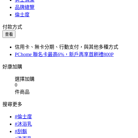
品牌總覽
倫士度
付款方式
查看
信用卡、無卡分期、行動支付，與其他多種方式
PChome 聯名卡最高6%，新戶再享首刷禮800P
好康加購
選擇加購
0
件商品
搜尋更多
#倫士度
#沐浴乳
#刮鬍