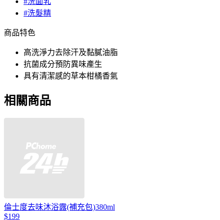
#洗面乳
#洗髮精
商品特色
高洗淨力去除汗及黏膩油脂
抗菌成分預防異味產生
具有清潔感的草本柑橘香氣
相關商品
倫士度去味沐浴露(補充包)380ml
$199