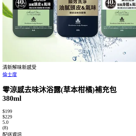
清新解味新感受
倫士度
零涼感去味沐浴露(草本柑橘)補充包
380ml
$199
$229
5.0
(8)
配送資訊