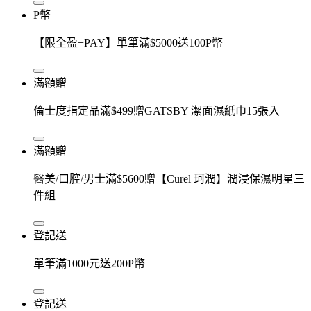
P幣
【限全盈+PAY】單筆滿$5000送100P幣
滿額贈
倫士度指定品滿$499贈GATSBY 潔面濕紙巾15張入
滿額贈
醫美/口腔/男士滿$5600贈【Curel 珂潤】潤浸保濕明星三
件組
登記送
單筆滿1000元送200P幣
登記送