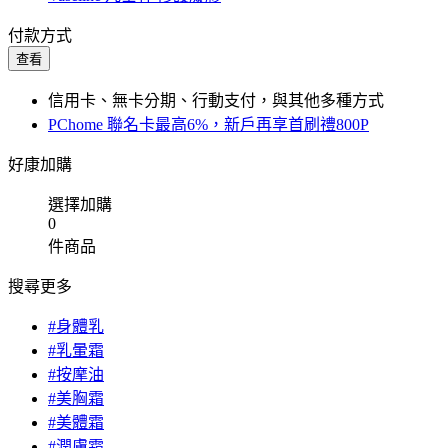
付款方式
查看
信用卡、無卡分期、行動支付，與其他多種方式
PChome 聯名卡最高6%，新戶再享首刷禮800P
好康加購
選擇加購
0
件商品
搜尋更多
#身體乳
#乳暈霜
#按摩油
#美胸霜
#美體霜
#潤膚霜