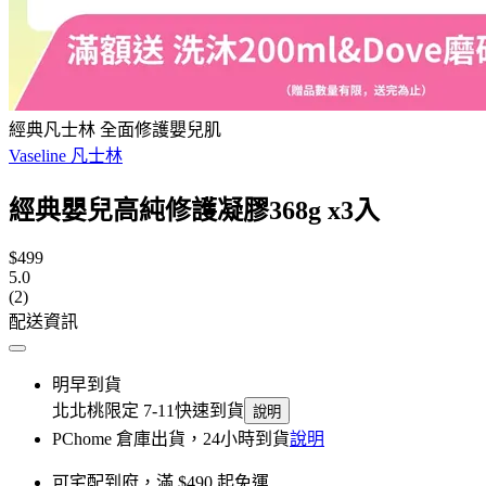
經典凡士林 全面修護嬰兒肌
Vaseline 凡士林
經典嬰兒高純修護凝膠368g x3入
$499
5.0
(2)
配送資訊
明早到貨
北北桃限定 7-11快速到貨
說明
PChome 倉庫出貨，24小時到貨
說明
可宅配到府，滿 $490 起免運