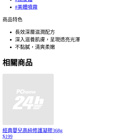
#美體噴霧
商品特色
長效深層滋潤配方
深入滋養肌膚，呈現透亮光澤
不黏膩，清爽柔嫩
相關商品
經典嬰兒高純修護凝膠368g
$199