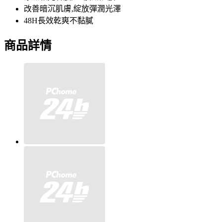
改善暗沉肌膚,綻放彈潤光澤
48H長效乾爽不黏膩
商品詳情