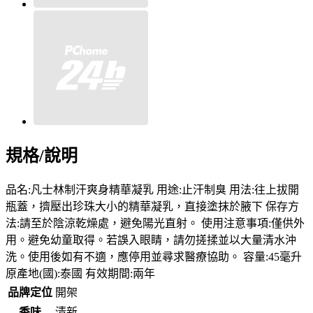
規格/說明
品名:凡士林制汗爽身精華凝乳 用途:止汗制臭 用法:往上拔開
瓶蓋，擠壓出珍珠大小的精華凝乳，直接塗抹於腋下 保存方
法:請至於陰涼乾燥處，避免陽光直射。 使用注意事項:僅供外
用。避免幼童取得。若誤入眼睛，請勿搓揉並以大量清水沖
洗。使用後如有不適，應停用並尋求醫療協助。 容量:45毫升
原產地(國):泰國 有效期間:兩年
品牌定位
開架
香味
清新