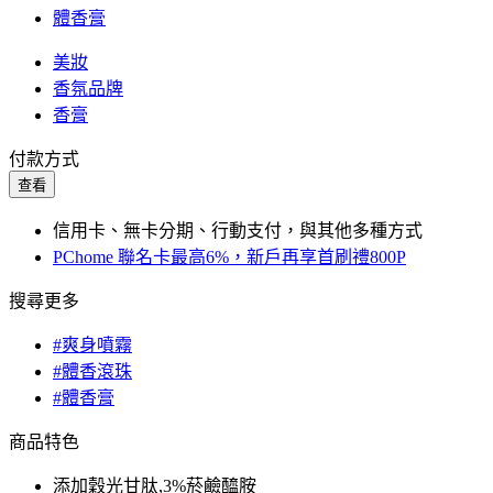
體香膏
美妝
香氛品牌
香膏
付款方式
查看
信用卡、無卡分期、行動支付，與其他多種方式
PChome 聯名卡最高6%，新戶再享首刷禮800P
搜尋更多
#爽身噴霧
#體香滾珠
#體香膏
商品特色
添加穀光甘肽,3%菸鹼醯胺