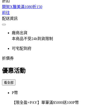
折扣
開架X醫美滿1080折150
前往
配送資訊
廠商出貨
本商品不受24h到貨限制
可宅配到府
折價券
優惠活動
看全部
P幣
【限全盈+PAY】單筆滿$5000送100P幣