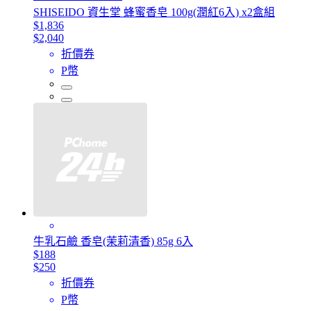
SHISEIDO 資生堂 蜂蜜香皂 100g(潤紅6入) x2盒組
$1,836
$2,040
折價券
P幣
牛乳石鹼 香皂(茉莉清香) 85g 6入
$188
$250
折價券
P幣