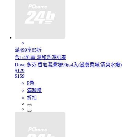
滿499享85折
含1/4乳霜 溫和洗淨肌膚
Dove 多芬 香皂潔膚塊90g-4入(滋養柔嫩/清爽水嫩)
$129
$159
P幣
滿額贈
折扣