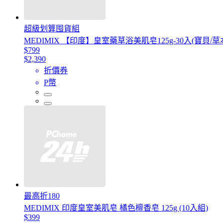
超級划算囤貨組
MEDIMIX 【印度】皇室藥草浴美肌皂125g-30入(寶貝/草
$799
$2,390
折價券
P幣
最高折180
MEDIMIX 印度皇室美肌皂 橘色檀香皂 125g (10入組)
$399