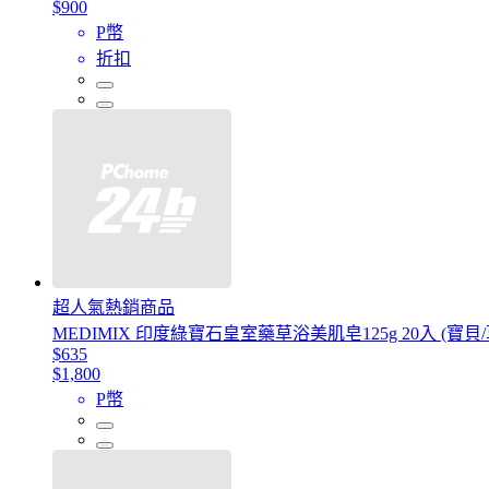
$900
P幣
折扣
超人氣熱銷商品
MEDIMIX 印度綠寶石皇室藥草浴美肌皂125g 20入 (寶貝
$635
$1,800
P幣