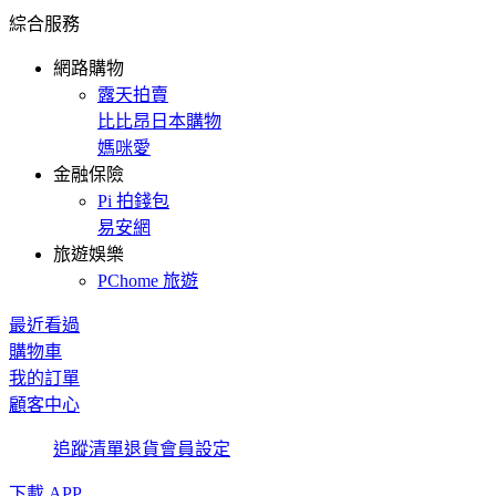
綜合服務
網路購物
露天拍賣
比比昂日本購物
媽咪愛
金融保險
Pi 拍錢包
易安網
旅遊娛樂
PChome 旅遊
最近看過
購物車
我的訂單
顧客中心
追蹤清單
退貨
會員設定
下載 APP