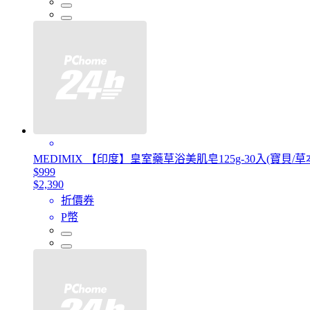
MEDIMIX 【印度】皇室藥草浴美肌皂125g-30入(寶貝/草
$999
$2,390
折價券
P幣