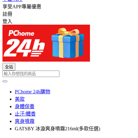
享受APP專屬優惠
註冊
登入
全站
PChome 24h購物
美妝
身體保養
止汗/體香
爽身噴霧
GATSBY 冰漩爽身噴霧216ml(多款任選)