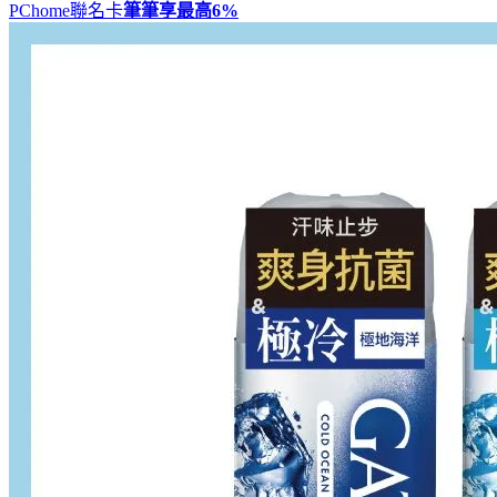
PChome聯名卡
筆筆享最高
6%