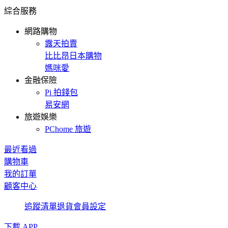
綜合服務
網路購物
露天拍賣
比比昂日本購物
媽咪愛
金融保險
Pi 拍錢包
易安網
旅遊娛樂
PChome 旅遊
最近看過
購物車
我的訂單
顧客中心
追蹤清單
退貨
會員設定
下載 APP