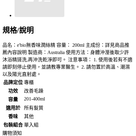
規格/說明
品名：e'bio無香味潤絲精 容量： 200ml 主成份：詳見商品推
薦內容說明 製造商：Australia 使用方法：身體沖溼後取少許
沐浴精搓洗,再沖洗乾淨即可。 注意事項： 1. 使用後若有不適
請即刻停止使用，並請教專業醫生。 2. 請勿置於高溫、潮濕
以及陽光直射處。
品牌定位
專櫃
功效
改善毛躁
201-400ml
容量
適用於
所有髮質
香味
其他
包裝組合
單入組
購物須知