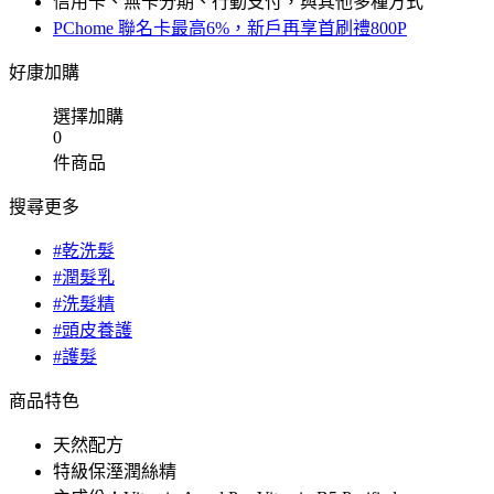
信用卡、無卡分期、行動支付，與其他多種方式
PChome 聯名卡最高6%，新戶再享首刷禮800P
好康加購
選擇加購
0
件商品
搜尋更多
#乾洗髮
#潤髮乳
#洗髮精
#頭皮養護
#護髮
商品特色
天然配方
特級保溼潤絲精