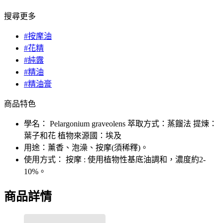
搜尋更多
#按摩油
#花精
#純露
#精油
#精油膏
商品特色
學名： Pelargonium graveolens 萃取方式：蒸餾法 提煉：
葉子和花 植物來源國：埃及
用途：薰香、泡澡、按摩(須稀釋)。
使用方式： 按摩 : 使用植物性基底油調和，濃度約2-
10%。
商品詳情