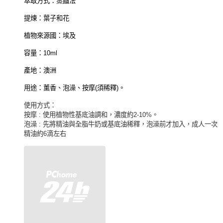
萃取方式：蒸餾法
提煉：葉子和花
植物來源國：埃及
容量：10ml
產地：澳洲
用途：薰香、泡澡、按摩(須稀釋)。
使用方式：
按摩
:
使用植物性基底油調和，濃度約
2-10%
。
泡澡
:
先將精油與全脂牛奶或基底油稀釋，泡澡前才加入，成人一次
精油約
6
滴左右