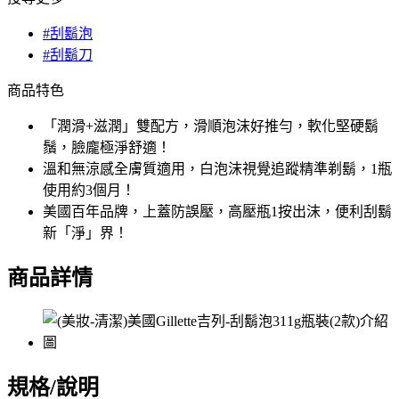
#刮鬍泡
#刮鬍刀
商品特色
「潤滑+滋潤」雙配方，滑順泡沫好推勻，軟化堅硬鬍
鬚，臉龐極淨舒適！
溫和無涼感全膚質適用，白泡沫視覺追蹤精準剃鬍，1瓶
使用約3個月！
美國百年品牌，上蓋防誤壓，高壓瓶1按出沫，便利刮鬍
新「淨」界！
商品詳情
規格/說明