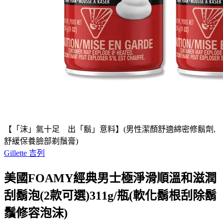
【「沫」氣十足 出「鬍」意料】(男性潔顏舒適綿密修鬍劑,
舒緩保養臉部剃鬚膏)
Gillette 吉列
美國FOAMY經典男士極淨滑順溫和滋潤
刮鬍泡(2款可選)311g/瓶(軟化鬍根刮除鬍
鬚修容泡沫)