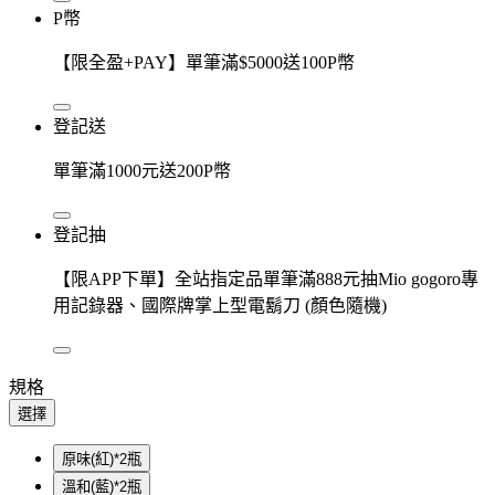
P幣
【限全盈+PAY】單筆滿$5000送100P幣
登記送
單筆滿1000元送200P幣
登記抽
【限APP下單】全站指定品單筆滿888元抽Mio gogoro專
用記錄器、國際牌掌上型電鬍刀 (顏色隨機)
規格
選擇
原味(紅)*2瓶
溫和(藍)*2瓶