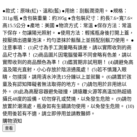
●款式：原味(紅)、溫和(藍) ●用途：刮鬍潤滑用。 ●規格：
311g/瓶 ●含包裝重量：約395g ●含包裝尺寸：約長7.6×寬7.6×
高15.5公分 ●產地：美國 ●物流方式：常溫 ●保存方法：常溫
下保存，勿讓陽光照射。 ●使用方法：輕搖瓶身後打開上蓋，
按壓擠出適量泡沫，均勻塗抹於鬍鬚上並搭配刮鬍刀使用。 ●
注意事項： (1)尺寸為手工測量略有誤差，請以實際收到的商
品尺寸為準！ (2)商品圖片因電腦螢幕不同會略有色差，請以
實際收到的商品顏色為準！ (3)鑑賞期非試用期！ (4)請避免高
溫及陽光直射，小心存放於陰涼通風處！ (5)若不慎濺入眼
睛，勿揉搓，請用清水沖洗15分鐘以上並就醫。 (6)請置於孩
童及有認知障礙者無法取得的地方。 (7)請勿用於非用途以
外。 (8)此為高壓容器避免碰撞，請遠離火源等高溫加熱超過
攝氏48度的設備，切勿穿孔或焚燒，以免發生危險。 (9)請勿
放置於潮濕處，瓶身如有生鏽請勿使用，以免發生危險。 (10)
使用後若有不適，請立即停用並請教醫師。
購物須知
查看