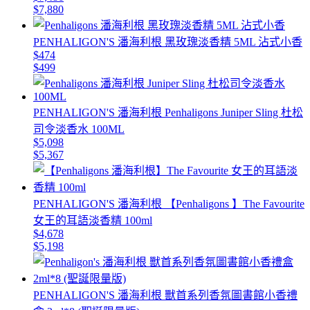
$7,880
PENHALIGON'S 潘海利根 黑玫瑰淡香精 5ML 沾式小香
$474
$499
PENHALIGON'S 潘海利根 Penhaligons Juniper Sling 杜松
司令淡香水 100ML
$5,098
$5,367
PENHALIGON'S 潘海利根 【Penhaligons 】The Favourite
女王的耳語淡香精 100ml
$4,678
$5,198
PENHALIGON'S 潘海利根 獸首系列香氛圖書館小香禮