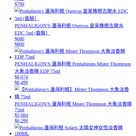
$799
PENHALIGON'S 潘海利根 Quercus 皇家橡樹古龍水
EDC 5ml (盒裝）
$680
$800
PENHALIGON'S 潘海利根 Penhaligons Mister Thompson
大象淡香精 EDP 75ml
$8,074
$8,499
PENHALIGON'S 潘海利根 Mister Thompson 大象淡香精
75ml
$5,984
$6,299