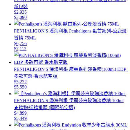
新包裝
$2,935
$3,090
PENHALIGON'S 潘海利根 Penhaligons 獸首系列-公鹿淡
香精 75ML
$6,756
$7,112
PENHALIGON'S 潘海利根 魔藥系列淡香精(100ml) EDP-
多款可選-香水航空版
$5,272
$5,550
PENHALIGON'S 潘海利根 伊莉莎白玫瑰淡香精 100ml
★禮物/送禮推薦 (國際航空版)
$4,899
$5,449