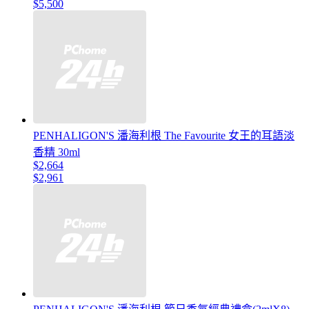
$5,500
PENHALIGON'S 潘海利根 The Favourite 女王的耳語淡
香精 30ml
$2,664
$2,961