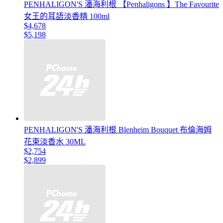
PENHALIGON'S 潘海利根 【Penhaligons 】The Favourite
女王的耳語淡香精 100ml
$4,678
$5,198
PENHALIGON'S 潘海利根 Blenheim Bouquet 布倫海姆
花束淡香水 30ML
$2,754
$2,899