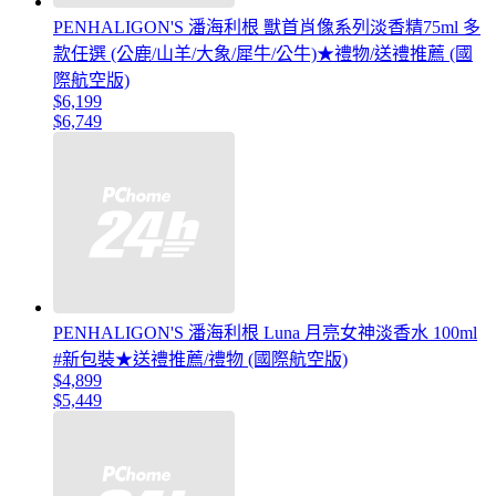
PENHALIGON'S 潘海利根 獸首肖像系列淡香精75ml 多
款任選 (公鹿/山羊/大象/犀牛/公牛)★禮物/送禮推薦 (國
際航空版)
$6,199
$6,749
PENHALIGON'S 潘海利根 Luna 月亮女神淡香水 100ml
#新包裝★送禮推薦/禮物 (國際航空版)
$4,899
$5,449