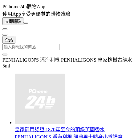
PChome24h購物App
使用App享受更優質的購物體驗
立即體驗
全站
PENHALIGON'S 潘海利根 PENHALIGONS 皇家橡樹古龍水
5ml
皇家御用認證 1870年至今的頂級英國香水
PENHALIGON'S 潘海利根 經典男士隨身小香禮盒