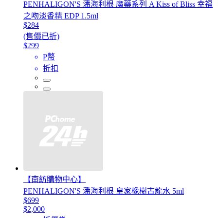
PENHALIGON'S 潘海利根 魔藥系列 A Kiss of Bliss 幸福
之吻淡香精 EDP 1.5ml
$284
(售價已折)
$299
P幣
折扣
【南紡購物中心】
PENHALIGON'S 潘海利根 皇家橡樹古龍水 5ml
$699
$2,000