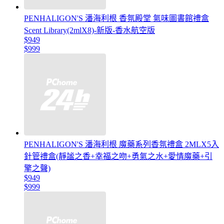
PENHALIGON'S 潘海利根 香氛殿堂 氣味圖書館禮盒
Scent Library(2mlX8)-新版-香水航空版
$949
$999
PENHALIGON'S 潘海利根 魔藥系列香氛禮盒 2MLX5入
針管禮盒(靜謐之香+幸福之吻+勇氣之水+愛情魔藥+引
擎之聲)
$949
$999