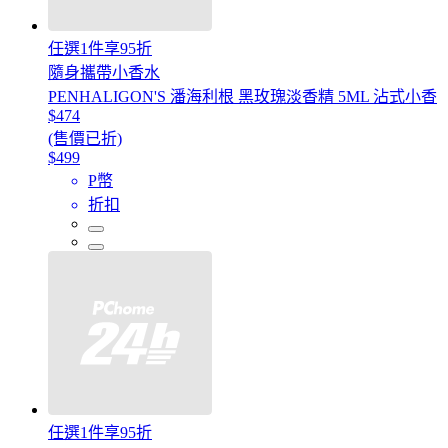
任選1件享95折
隨身攜帶小香水
PENHALIGON'S 潘海利根 黑玫瑰淡香精 5ML 沾式小香
$474
(售價已折)
$499
P幣
折扣
任選1件享95折