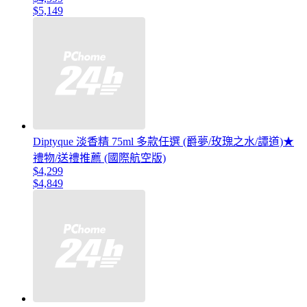
$5,149
Diptyque 淡香精 75ml 多款任選 (爵夢/玫瑰之水/譚道)★
禮物/送禮推薦 (國際航空版)
$4,299
$4,849