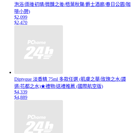
泡浴/雨後初晴/微醺之後/梧葉秋聲/爵士酒廊/春日公園/咖
啡小憩)
$2,099
$2,470
Diptyque 淡香精 75ml 多款任選 (肌膚之華/玫瑰之水/譚
道/花都之水)★禮物/送禮推薦 (國際航空版)
$4,339
$4,889