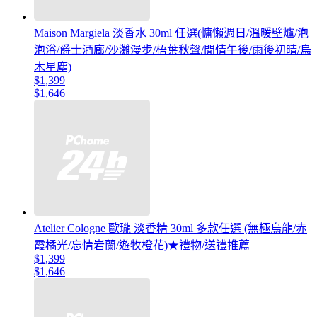
Maison Margiela 淡香水 30ml 任選(慵懶週日/溫暖壁爐/泡
泡浴/爵士酒廊/沙灘漫步/梧葉秋聲/閒情午後/雨後初晴/烏
木星塵)
$1,399
$1,646
Atelier Cologne 歐瓏 淡香精 30ml 多款任選 (無極烏龍/赤
霞橘光/忘情岩蘭/遊牧橙花)★禮物/送禮推薦
$1,399
$1,646