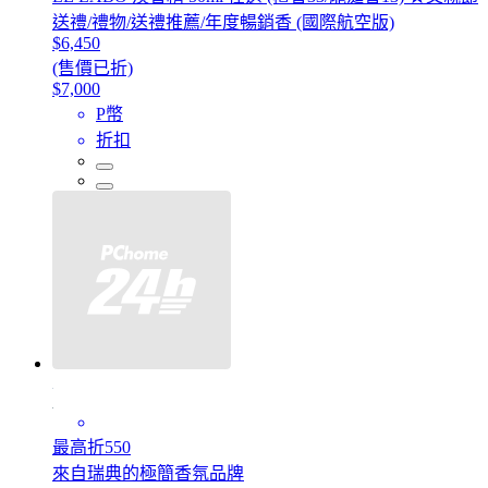
送禮/禮物/送禮推薦/年度暢銷香 (國際航空版)
$6,450
(售價已折)
$7,000
P幣
折扣
最高折550
來自瑞典的極簡香氛品牌