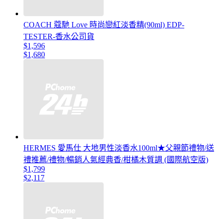
COACH 蔻馳 Love 時尚戀紅淡香精(90ml) EDP-
TESTER-香水公司貨
$1,596
$1,680
HERMES 愛馬仕 大地男性淡香水100ml★父親節禮物/送
禮推薦/禮物/暢銷人氣經典香/柑橘木質調 (國際航空版)
$1,799
$2,117