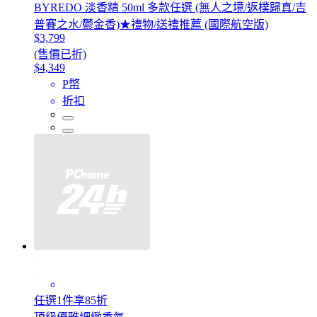
BYREDO 淡香精 50ml 多款任選 (無人之境/返樸歸真/吉
普賽之水/鬱金香)★禮物/送禮推薦 (國際航空版)
$3,799
(售價已折)
$4,349
P幣
折扣
任選1件享85折