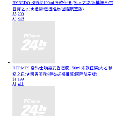
BYREDO 淡香精100ml 多款任選 (無人之境/返樸歸真/吉
普賽之水)★禮物/送禮推薦(國際航空版)
$5,299
$5,849
HERMES 愛馬仕 噴霧式香體液 150ml 兩款任選(大地/橘
綠之泉)★體香噴霧/禮物/送禮推薦(國際航空版)
$1,199
$1,411