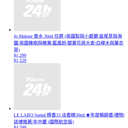
Jo Malone 香水 30ml 任選 (英國梨與小蒼蘭/鼠尾草與海
鹽/英國橡樹與榛果/藍風鈴/罌粟花與大麥/白樺木與薰衣
草)
$1,299
$1,529
LE LABO Santal 檀香33 淡香精30ml ★年度暢銷香/禮物/
送禮推薦/年中慶 (國際航空版)
$4,599