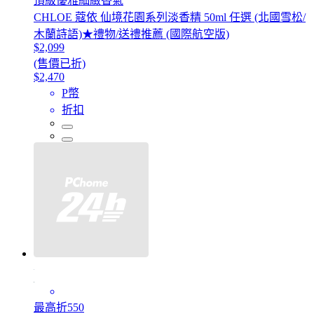
頂級優雅細緻香氣
CHLOE 蔻依 仙境花園系列淡香精 50ml 任選 (北國雪松/
木蘭詩語)★禮物/送禮推薦 (國際航空版)
$2,099
(售價已折)
$2,470
P幣
折扣
最高折550