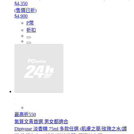
$4,350
(售價已折)
$4,900
P幣
折扣
最高折550
氣質文青首選 男女都適合
Diptyque 淡香精 75ml 多款任選 (肌膚之華/玫瑰之水/譚