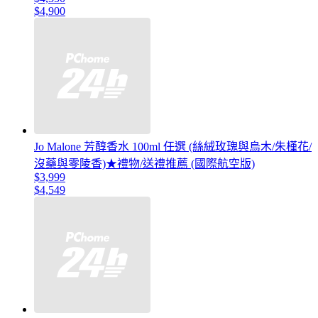
$4,900
Jo Malone 芳醇香水 100ml 任選 (絲絨玫瑰與烏木/朱槿花/
沒藥與零陵香)★禮物/送禮推薦 (國際航空版)
$3,999
$4,549