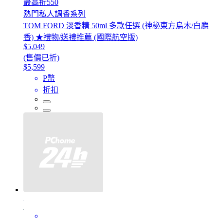
最高折550
熱門私人調香系列
TOM FORD 淡香精 50ml 多款任選 (神秘東方烏木/白麝
香) ★禮物/送禮推薦 (國際航空版)
$5,049
(售價已折)
$5,599
P幣
折扣