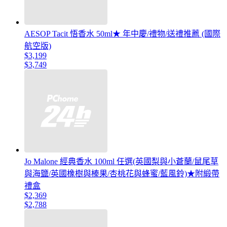
AESOP Tacit 悟香水 50ml★ 年中慶/禮物/送禮推薦 (國際
航空版)
$3,199
$3,749
Jo Malone 經典香水 100ml 任選(英國梨與小蒼蘭/鼠尾草
與海鹽/英國橡樹與榛果/杏桃花與蜂蜜/藍風鈴)★附緞帶
禮盒
$2,369
$2,788