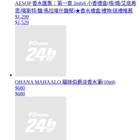
AESOP 香水匯集：第一章 2mlx6 小香禮盒(悟/熾/艾底希
思/喀斯特/馥/馬拉喀什馥郁)★香水禮盒/禮物/送禮推薦
$1,299
$1,529
OHANA MAHAALO 貓咪伯爵淡香水筆(10ml)
$680
$680