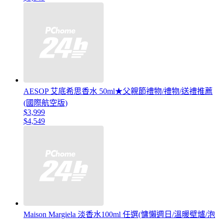
AESOP 艾底希思香水 50ml★父親節禮物/禮物/送禮推薦
(國際航空版)
$3,999
$4,549
Maison Margiela 淡香水100ml 任選(慵懶週日/溫暖壁爐/泡