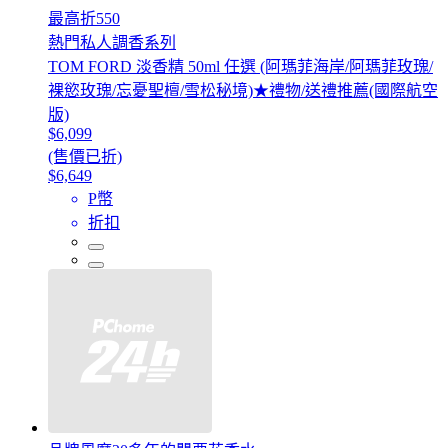
最高折550
熱門私人調香系列
TOM FORD 淡香精 50ml 任選 (阿瑪菲海岸/阿瑪菲玫瑰/
裸慾玫瑰/忘憂聖檀/雪松秘境)★禮物/送禮推薦(國際航空
版)
$6,099
(售價已折)
$6,649
P幣
折扣