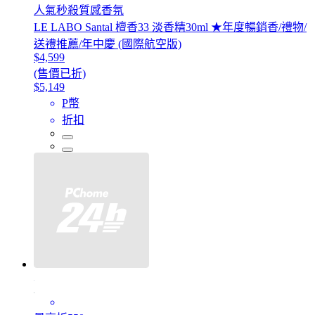
人氣秒殺質感香氛
LE LABO Santal 檀香33 淡香精30ml ★年度暢銷香/禮物/
送禮推薦/年中慶 (國際航空版)
$4,599
(售價已折)
$5,149
P幣
折扣