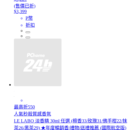
(售價已折)
$3,399
P幣
折扣
最高折550
人氣秒殺質感香氛
LE LABO 淡香精 30ml 任選 (檀香33/玫瑰31/佛手柑22/抹
茶26/黑茶29) ★年度暢銷香/禮物/送禮推薦 (國際航空版)