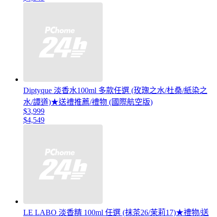
Diptyque 淡香水100ml 多款任選 (玫瑰之水/杜桑/紙染之
水/譚道)★送禮推薦/禮物 (國際航空版)
$3,999
$4,549
LE LABO 淡香精 100ml 任選 (抹茶26/茉莉17)★禮物/送