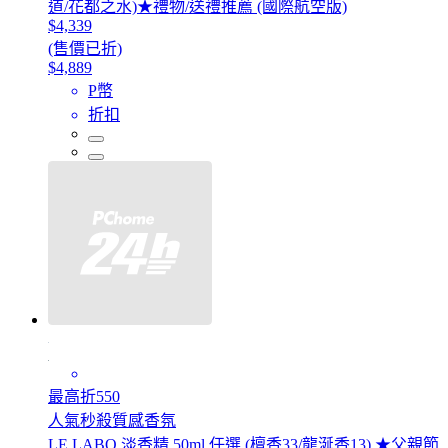
道/花都之水)★禮物/送禮推薦 (國際航空版)
$4,339
(售價已折)
$4,889
P幣
折扣
最高折550
人氣秒殺質感香氛
LE LABO 淡香精 50ml 任選 (檀香33/龍涎香13) ★父親節