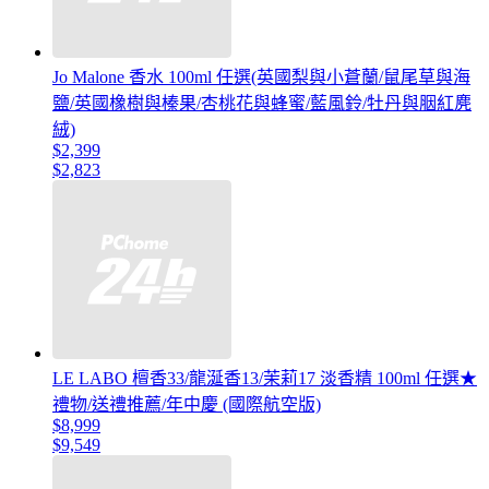
Jo Malone 香水 100ml 任選(英國梨與小蒼蘭/鼠尾草與海
鹽/英國橡樹與榛果/杏桃花與蜂蜜/藍風鈴/牡丹與胭紅麂
絨)
$2,399
$2,823
LE LABO 檀香33/龍涎香13/茉莉17 淡香精 100ml 任選★
禮物/送禮推薦/年中慶 (國際航空版)
$8,999
$9,549