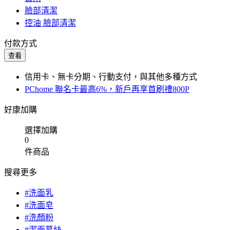
臉部清潔
控油 臉部清潔
付款方式
查看
信用卡、無卡分期、行動支付，與其他多種方式
PChome 聯名卡最高6%，新戶再享首刷禮800P
好康加購
選擇加購
0
件商品
搜尋更多
#洗面乳
#洗面皂
#洗顏粉
#潔面慕絲