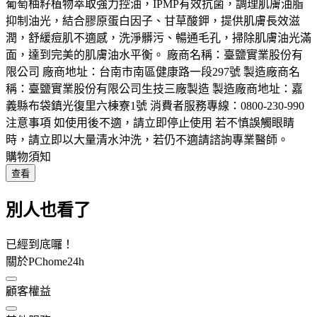
葡萄柚籽植物萃取強力控油，IPMP有效抗菌，調理肌膚油脂
抑制油光，結合膠原蛋白因子、甘草酸鉀，提供肌膚長效滋
潤，舒緩痘肌不適感，洗淨髒污、暢通毛孔，掃除肌膚油光滿
面，達到完美的肌膚油水平衡。 廠商名稱：臺鹽實業股份有
限公司 廠商地址：台南市南區健康路一段297號 製造廠商名
稱：臺鹽實業股份有限公司生技三廠製造 製造廠商地址：嘉
義縣布袋鎮光復里六棟寮1號 消費者服務專線：0800-230-990
注意事項 如使用後不適，請立即停止使用 若不慎誤觸眼睛
時，請立即以大量清水沖洗，若仍不適請諮詢專業醫師。
購物須知
查看
別人也看了
已經到底囉！
關於PChome24h
顧客權益