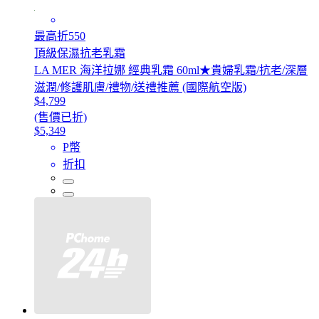
最高折550
頂級保濕抗老乳霜
LA MER 海洋拉娜 經典乳霜 60ml★貴婦乳霜/抗老/深層
滋潤/修護肌膚/禮物/送禮推薦 (國際航空版)
$4,799
(售價已折)
$5,349
P幣
折扣