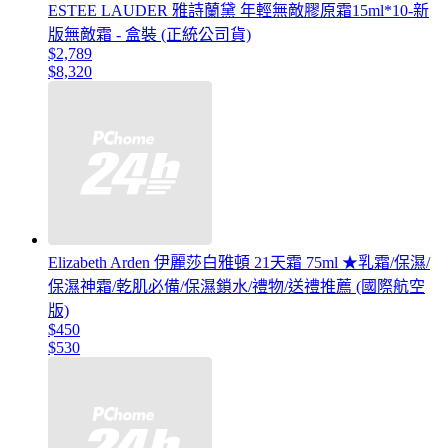
ESTEE LAUDER 雅詩蘭黛 年輕無敵膠原霜15ml*10-新
版無敵霜 - 盒裝 (正統公司貨)
$2,789
$8,320
Elizabeth Arden 伊麗莎白雅頓 21天霜 75ml ★乳霜/保濕/
保濕神霜/乾肌必備/保濕鎖水/禮物/送禮推薦 (國際航空
版)
$450
$530