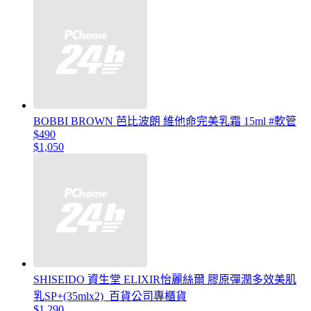
BOBBI BROWN 芭比波朗 維他命完美乳霜 15ml #軟管
$490
$1,050
SHISEIDO 資生堂 ELIXIR怡麗絲爾 膠原彈潤多效美肌
乳SP+(35mlx2)_百貨公司專櫃貨
$1,290