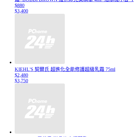
$880
$3,400
KIEHL'S 契爾氏 超進化全能修護超級乳霜 75ml
$2,480
$3,750