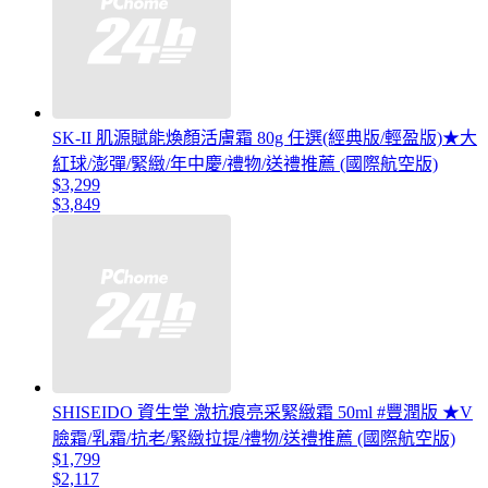
SK-II 肌源賦能煥顏活膚霜 80g 任選(經典版/輕盈版)★大
紅球/澎彈/緊緻/年中慶/禮物/送禮推薦 (國際航空版)
$3,299
$3,849
SHISEIDO 資生堂 激抗痕亮采緊緻霜 50ml #豐潤版 ★V
臉霜/乳霜/抗老/緊緻拉提/禮物/送禮推薦 (國際航空版)
$1,799
$2,117