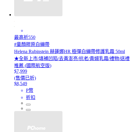
最高折550
#童顏膠原白繃帶
Helena Rubinstein 赫蓮娜HR 極彈白繃帶修護乳霜 50ml
★全新上市/填補凹陷/去黃澎亮/抗老/貴婦乳霜/禮物/送禮
推薦 (國際航空版)
$7,999
(售價已折)
$8,549
P幣
折扣