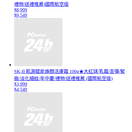
禮物/送禮推薦)國際航空版
$8,999
$9,549
SK-II 肌源賦能煥顏活膚霜 100g★大紅球/乳霜/澎彈/緊
緻/淡化細紋/年中慶/禮物/送禮推薦 (國際航空版)
$3,999
$4,549