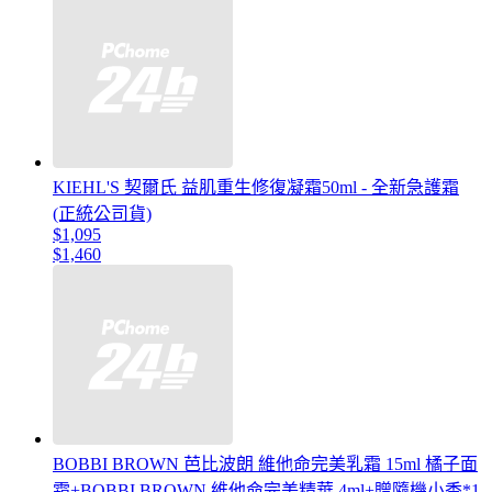
KIEHL'S 契爾氏 益肌重生修復凝霜50ml - 全新急護霜
(正統公司貨)
$1,095
$1,460
BOBBI BROWN 芭比波朗 維他命完美乳霜 15ml 橘子面
霜+BOBBI BROWN 維他命完美精華 4ml+贈隨機小香*1