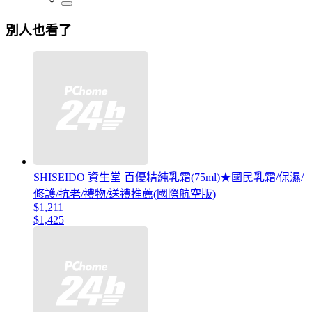
別人也看了
SHISEIDO 資生堂 百優精純乳霜(75ml)★國民乳霜/保濕/
修護/抗老/禮物/送禮推薦(國際航空版)
$1,211
$1,425