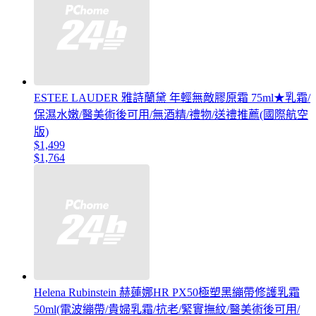
ESTEE LAUDER 雅詩蘭黛 年輕無敵膠原霜 75ml★乳霜/
保濕水嫩/醫美術後可用/無酒精/禮物/送禮推薦(國際航空
版)
$1,499
$1,764
Helena Rubinstein 赫蓮娜HR PX50極塑黑繃帶修護乳霜
50ml(電波繃帶/貴婦乳霜/抗老/緊實撫紋/醫美術後可用/