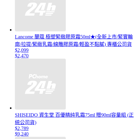
Lancome 蘭蔻 極塑緊緻膠原霜50ml★(全新上市/緊實輪
廓/拉提/緊緻乳霜/線雕膠原霜/輕盈不黏膩) 專櫃公司貨
$2,099
$2,470
SHISEIDO 資生堂 百優精純乳霜75ml 贈90ml容量組 (正
統公司貨)
$2,789
$9,240