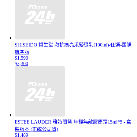
SHISEIDO 資生堂 激抗痕亮采緊緻乳(100ml)-任選-國際
航空版
$1,590
$3,300
ESTEE LAUDER 雅詩蘭黛 年輕無敵膠原霜15ml*5 - 盒
裝版本 (正統公司貨)
$1,489