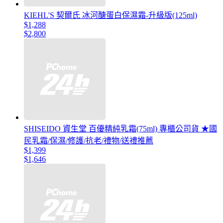
KIEHL'S 契爾氏 冰河醣蛋白保濕霜-升級版(125ml)
$1,288
$2,800
SHISEIDO 資生堂 百優精純乳霜(75ml) 專櫃公司貨 ★國
民乳霜/保濕/修護/抗老/禮物/送禮推薦
$1,399
$1,646