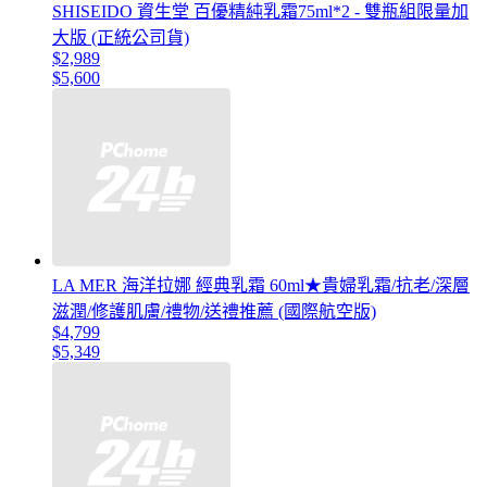
SHISEIDO 資生堂 百優精純乳霜75ml*2 - 雙瓶組限量加
大版 (正統公司貨)
$2,989
$5,600
LA MER 海洋拉娜 經典乳霜 60ml★貴婦乳霜/抗老/深層
滋潤/修護肌膚/禮物/送禮推薦 (國際航空版)
$4,799
$5,349