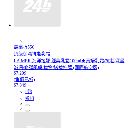
最高折550
頂級保濕抗老乳霜
LA MER 海洋拉娜 經典乳霜100ml★貴婦乳霜/抗老/深層
滋潤/修護肌膚/禮物/送禮推薦 (國際航空版)
$7,299
(售價已折)
$7,849
P幣
折扣