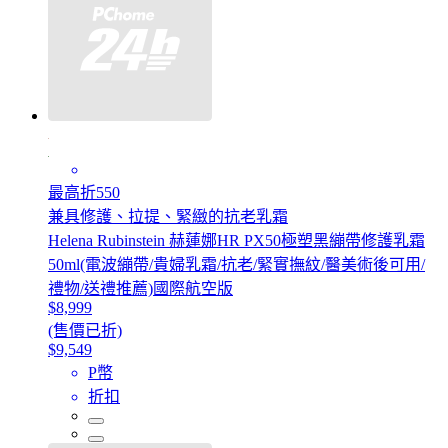
最高折550
兼具修護、拉提、緊緻的抗老乳霜
Helena Rubinstein 赫蓮娜HR PX50極塑黑繃帶修護乳霜
50ml(電波繃帶/貴婦乳霜/抗老/緊實撫紋/醫美術後可用/
禮物/送禮推薦)國際航空版
$8,999
(售價已折)
$9,549
P幣
折扣