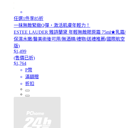
任選1件享85折
一抹無敵緊緻Q彈，激活肌膚年輕力！
ESTEE LAUDER 雅詩蘭黛 年輕無敵膠原霜 75ml★乳霜/
保濕水嫩/醫美術後可用/無酒精/禮物/送禮推薦(國際航空
版)
$1,499
(售價已折)
$1,764
P幣
滿額贈
折扣