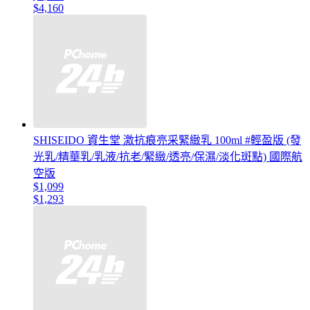
$4,160
SHISEIDO 資生堂 激抗痕亮采緊緻乳 100ml #輕盈版 (發
光乳/精華乳/乳液/抗老/緊緻/透亮/保濕/淡化斑點) 國際航
空版
$1,099
$1,293