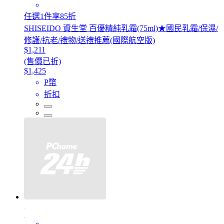
任選1件享85折
SHISEIDO 資生堂 百優精純乳霜(75ml)★國民乳霜/保濕/
修護/抗老/禮物/送禮推薦(國際航空版)
$1,211
(售價已折)
$1,425
P幣
折扣