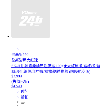
最高折550
全新澎彈大紅球
SK-II 肌源賦能煥顏活膚霜 100g★大紅球/乳霜/澎彈/緊
緻/淡化細紋/年中慶/禮物/送禮推薦 (國際航空版)
$3,999
(售價已折)
$4,549
P幣
折扣