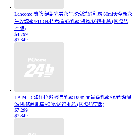
Lancome 蘭蔻 絕對完美永生玫瑰逆齡乳霜 60ml★全新永
生玫瑰霜/PDRN/抗老/貴婦乳霜/禮物/送禮推薦 (國際航
空版)
$4,799
$5,349
LA MER 海洋拉娜 經典乳霜100ml★貴婦乳霜/抗老/深層
滋潤/修護肌膚/禮物/送禮推薦 (國際航空版)
$7,299
$7,849