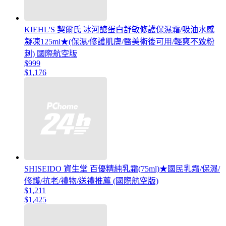
KIEHL'S 契爾氏 冰河醣蛋白舒敏修護保濕霜/吸油水感
凝凍125ml★(保濕/修護肌膚/醫美術後可用/輕爽不致粉
刺) 國際航空版
$999
$1,176
SHISEIDO 資生堂 百優精純乳霜(75ml)★國民乳霜/保濕/
修護/抗老/禮物/送禮推薦 (國際航空版)
$1,211
$1,425