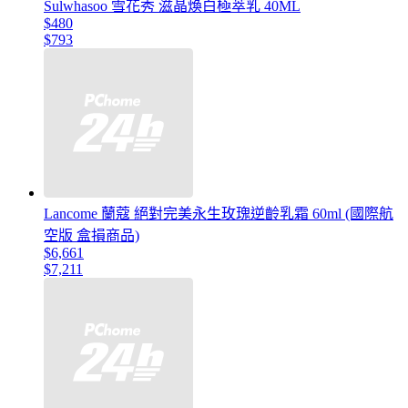
Sulwhasoo 雪花秀 滋晶煥白極萃乳 40ML
$480
$793
Lancome 蘭蔻 絕對完美永生玫瑰逆齡乳霜 60ml (國際航
空版 盒損商品)
$6,661
$7,211