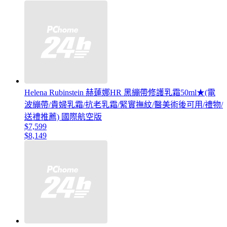
Helena Rubinstein 赫蓮娜HR 黑繃帶修護乳霜50ml★(電
波繃帶/貴婦乳霜/抗老乳霜/緊實撫紋/醫美術後可用/禮物/
送禮推薦) 國際航空版
$7,599
$8,149