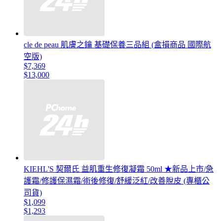
cle de peau 肌膚之鑰 基礎保養三品組 (盒損商品 國際航
空版)
$7,369
$13,000
KIEHL'S 契爾氏 益肌重生修復凝霜 50ml ★新品上市/急
護霜/修護保濕霜/術後修復/舒緩泛紅/改善脫皮 (專櫃公
司貨)
$1,099
$1,293