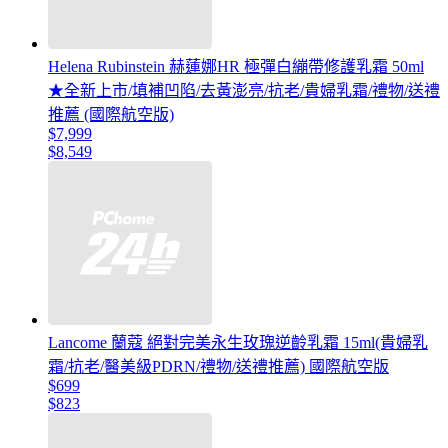
Helena Rubinstein 赫蓮娜HR 極彈白繃帶修護乳霜 50ml
★全新上市/填補凹陷/去黃澎亮/抗老/貴婦乳霜/禮物/送禮
推薦 (國際航空版)
$7,999
$8,549
Lancome 蘭蔻 絕對完美永生玫瑰逆齡乳霜 15ml(貴婦乳
霜/抗老/醫美級PDRN/禮物/送禮推薦) 國際航空版
$699
$823