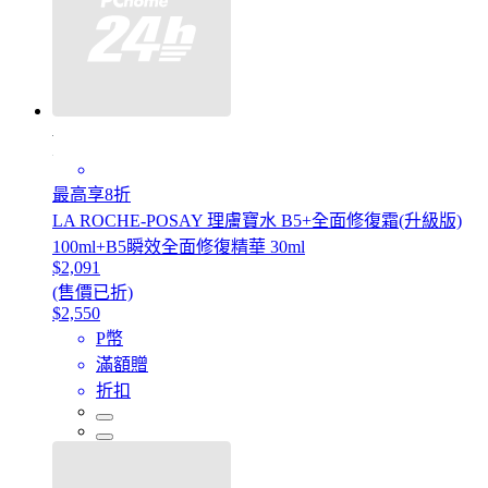
最高享8折
LA ROCHE-POSAY 理膚寶水 B5+全面修復霜(升級版)
100ml+B5瞬效全面修復精華 30ml
$2,091
(售價已折)
$2,550
P幣
滿額贈
折扣