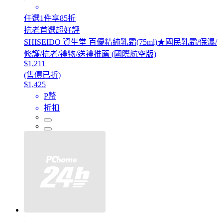
任選1件享85折
抗老首選超好評
SHISEIDO 資生堂 百優精純乳霜(75ml)★國民乳霜/保濕/
修護/抗老/禮物/送禮推薦 (國際航空版)
$1,211
(售價已折)
$1,425
P幣
折扣