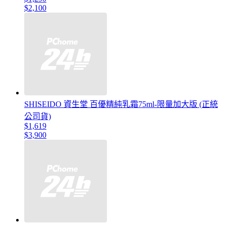
$2,100
SHISEIDO 資生堂 百優精純乳霜75ml-限量加大版 (正統
公司貨)
$1,619
$3,900