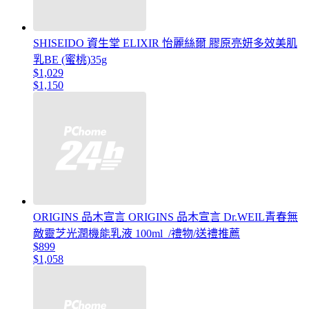
SHISEIDO 資生堂 ELIXIR 怡麗絲爾 膠原亮妍多效美肌
乳BE (蜜桃)35g
$1,029
$1,150
ORIGINS 品木宣言 ORIGINS 品木宣言 Dr.WEIL青春無
敵靈芝光潤機能乳液 100ml_/禮物/送禮推薦
$899
$1,058