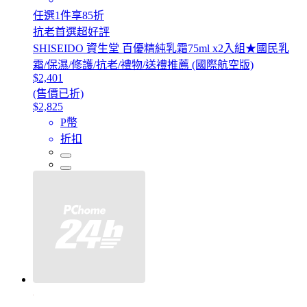
任選1件享85折
抗老首選超好評
SHISEIDO 資生堂 百優精純乳霜75ml x2入組★國民乳
霜/保濕/修護/抗老/禮物/送禮推薦 (國際航空版)
$2,401
(售價已折)
$2,825
P幣
折扣