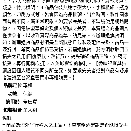
者， 部分商品保留專櫃出品原貌(無外盒或封膜)，為免消費者
疑惑，特此說明。 4.商品包裝無論字型大小、字體粗細、瓶身
顏色、印刷方式等，皆會因為商品批號、出產時間、製作國家
而有所不同，屬正常現象。如要求完美者，不建議使用網路購
物。 5.因電腦螢幕設定及個人觀感之差異，本賣場之商品圖片
僅供參考，以收到實際商品為準，請見諒。 6.辦理退換貨須
知：辦理退貨商品必須是全新狀態且包裝及配件完整，商品一
經拆封，等同商品價值已受損，若需退換貨，我方須收取價值
損失之費用(回復原狀、整新費)，請先確認商品正確、外觀可
接受，再行開機/使用，以免影響您的權利。 【香味評斷與持
續度因個人體質不同有所差異，如要求完美者或對商品有疑慮
者建議至台灣直營門市專櫃購買。】
品牌定位
專櫃
功效
保濕
適用於
全膚質
包裝組合
單入組
備註
≡ 商品為海外平行輸入之正品，下單前務必確認是否能接受再