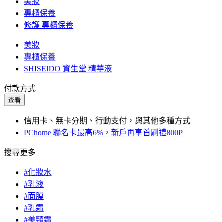
美妝
專櫃保養
修護 專櫃保養
美妝
專櫃保養
SHISEIDO 資生堂 精華液
付款方式
查看
信用卡、無卡分期、行動支付，與其他多種方式
PChome 聯名卡最高6%，新戶再享首刷禮800P
搜尋更多
#化妝水
#乳液
#面膜
#乳霜
#美頸霜