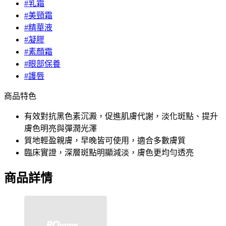
#乳霜
#美頸霜
#精華液
#凝膠
#素顏霜
#眼部保養
#護唇
商品特色
有效對抗黑色素沉澱，促進肌膚代謝，淡化斑點、提升
膚色明亮與彈潤光澤
質地輕盈親膚，早晚皆可使用，適合多數膚質
臨床實證，深層斑點明顯減淡，膚色更均勻透亮
商品詳情