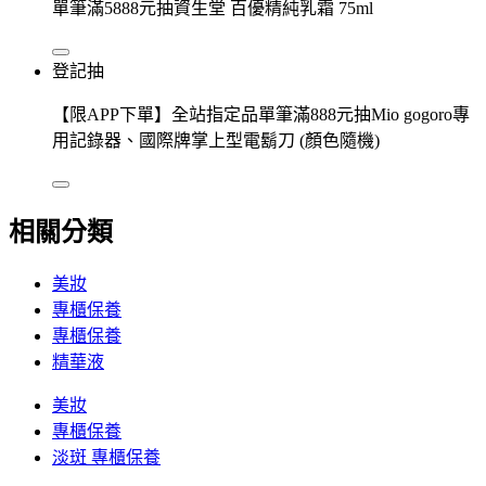
單筆滿5888元抽資生堂 百優精純乳霜 75ml
登記抽
【限APP下單】全站指定品單筆滿888元抽Mio gogoro專
用記錄器、國際牌掌上型電鬍刀 (顏色隨機)
相關分類
美妝
專櫃保養
專櫃保養
精華液
美妝
專櫃保養
淡斑 專櫃保養