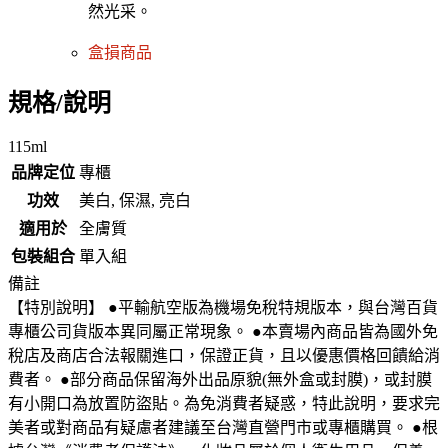
然光采。
盒損商品
規格/說明
115ml
品牌定位
專櫃
功效
美白, 保濕, 亮白
適用於
全膚質
包裝組合
單入組
備註
【特別說明】 ●平輸航空版為機場免稅特規版本，與台灣百貨
專櫃公司貨版本異同屬正常現象。 ●本賣場內商品皆為國外免
稅店及商店合法報關進口，保證正貨，且以優惠價格回饋給消
費者。 ●部分商品保留海外出品原貌(無外盒或封膜)，或封膜
有小開口為放置防盜貼。為免消費者疑惑，特此說明，要求完
美者或對商品有疑慮者建議至台灣直營門市或專櫃購買。 ●根