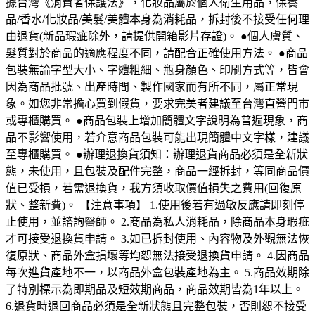
據台灣《消費者保護法》，化妝品屬於個人衛生用品，保養
品/香水/化妝品/美髮/美體本身為消耗品，拆封後不接受任何理
由退貨(新品瑕疵除外，請提供開箱影片存證)。 ●個人膚質、
髮質對於商品的適應程度不同，請配合正確使用方法。 ●商品
包裝無論字型大小、字體粗細、瓶身顏色、印刷方式等，皆會
因為商品批號、出產時間、製作國家而有所不同，屬正常現
象。如您非常擔心買到假貨，要求完美者建議至台灣直營門市
或專櫃購買。 ●商品包裝上增加簡體文字說明為普遍現象，商
品不影響使用，若介意商品包裝可能出現簡體中文字樣，建議
至專櫃購買。 ●辦理退換貨須知：辦理退貨商品必須是全新狀
態，未使用，且包裝及配件完整，商品一經拆封，等同商品價
值已受損，若需退換貨，我方須收取價值損失之費用(回復原
狀、整新費)。 【注意事項】 1.使用後若有過敏反應請即刻停
止使用，並諮詢醫師。 2.商品為私人消耗品，除商品本身瑕疵
才可接受退換貨申請。 3.如已拆封使用、內容物及外觀無法恢
復原狀、商品外盒損壞等均恕無法接受退換貨申請。 4.因商品
每次進貨產地不一，以商品外盒包裝產地為主。 5.商品效期除
了特別標示為即期品及短效期商品，商品效期皆為1年以上。
6.退貨時退回商品必須是全新狀態且完整包裝，否則恕不接受