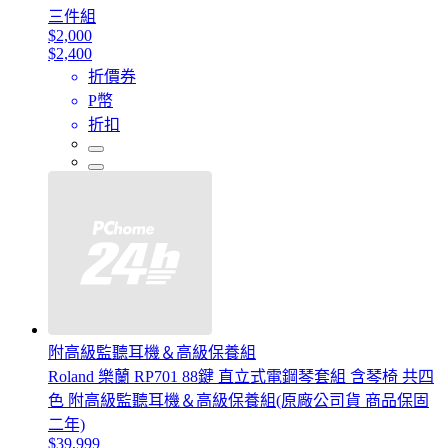
三件組
$2,000
$2,400
折價券
P幣
折扣
附高級監聽耳機＆高級保養組
Roland 樂蘭 RP701 88鍵 直立式電鋼琴套組 含琴椅 共四
色 附高級監聽耳機＆高級保養組(原廠公司貨 商品保固
二年)
$39,999