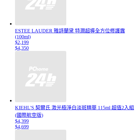
ESTEE LAUDER 雅詩蘭黛 特潤超導全方位修護露
(100ml)
$2,199
$4,350
KIEHL'S 契爾氏 激光極淨白淡斑精華 115ml 超值2入組
(國際航空版)
$4,399
$4,699