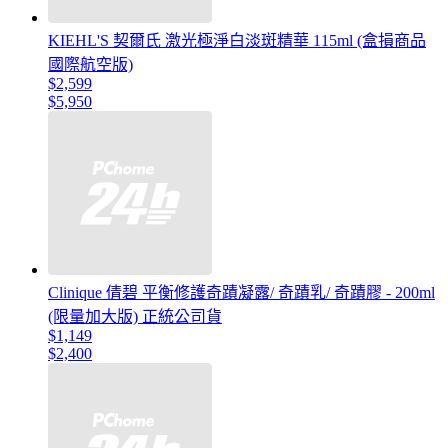
KIEHL'S 契爾氏 激光極淨白淡斑精華 115ml (盒損商品
國際航空版)
$2,599
$5,950
Clinique 倩碧 平衡修護奇蹟凝露/ 奇蹟乳/ 奇蹟膠 - 200ml
(限量加大版) 正統公司貨
$1,149
$2,400