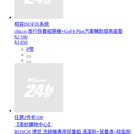
相容ISOFIX系統
chicco 旅行保養組隨機+GoFit Plus汽車輔助增高座墊
$2,590
$3,850
P幣
任選2件折100
【南紡購物中心】
BOSCH 博世 洗碗機專用保養組 清潔粉+保養液+除垢劑