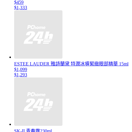
$459
$1,333
ESTEE LAUDER 雅詩蘭黛 特潤冰導緊緻眼部精華 15ml
$1,099
$1,293
SK-II 青春露230ml