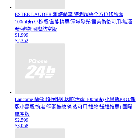
ESTEE LAUDER 雅詩蘭黛 特潤超導全方位修護露
100ml★(小棕瓶/全能精華/彈嫩發光/醫美術後可用/無酒
精/禮物)國際航空版
$1,999
$2,352
Lancome 蘭蔻 超極限肌因賦活露 100ml★(小黑瓶PRO/新
版小黑瓶/抗老/彈潤撫紋/術後可用/禮物/送禮推薦) 國際
航空版
$2,599
$3,058