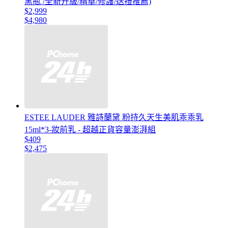
黑瓶 /全新升級/精華/修護/送禮推薦)
$2,999
$4,980
ESTEE LAUDER 雅詩蘭黛 粉持久天生美肌乖乖乳
15ml*3-妝前乳 - 超越正貨容量澎湃組
$409
$2,475