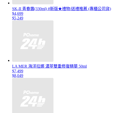
SK-II 青春露(330ml) #新版★禮物/送禮推薦 (專櫃公司貨)
$4,699
$5,249
LA MER 海洋拉娜 濃萃雙重修復精華 50ml
$7,499
$8,049