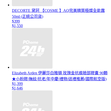
DECORTE 黛珂 【COSME 】AQ完美精質極燦全能露
50ml (正統公司貨)
$399
$1,550
Elizabeth Arden 伊麗莎白雅頓 玫瑰金抗痕臉部膠囊 90顆
★小粉膠/撫紋/抗老/年中慶/禮物/送禮推薦(國際航空版)
$1,399
$1,646