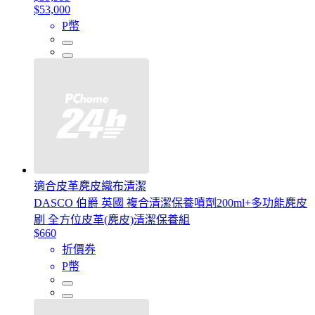
$53,000
P幣
適合皮革麂皮織布清潔
DASCO 伯爵 英國 複合清潔保養噴劑200ml+多功能麂皮
刷 全方位皮革(麂皮)清潔保養組
$660
折價券
P幣