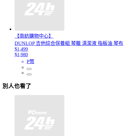
【南紡購物中心】
DUNLOP 吉他綜合保養組 琴臘 清潔液 指板油 琴布
$1,499
$1,980
P幣
別人也看了