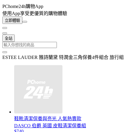
PChome24h購物App
使用App享受更優質的購物體驗
立即體驗
全站
ESTEE LAUDER 雅詩蘭黛 特潤金三角保養4件組合 旅行組
鞋靴清潔保養與亮光 人氣熱賣款
DASCO 伯爵 英國 皮鞋清潔保養組
$740