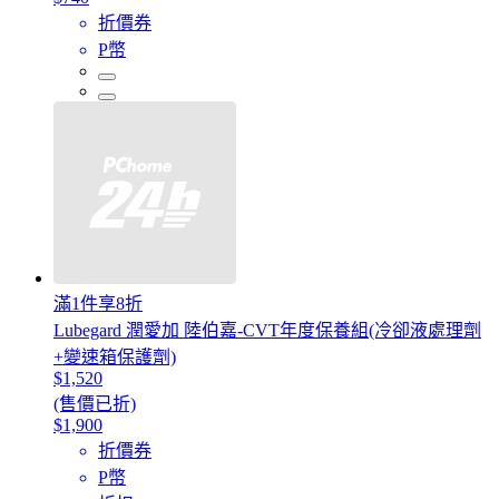
折價券
P幣
滿1件享8折
Lubegard 潤愛加 陸伯嘉-CVT年度保養組(冷卻液處理劑
+變速箱保護劑)
$1,520
(售價已折)
$1,900
折價券
P幣