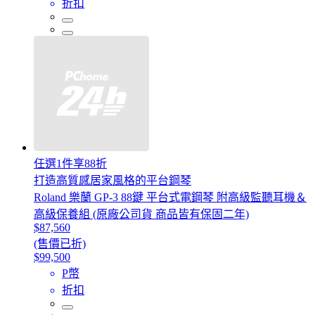
折扣
任選1件享88折
打造高質感居家風格的平台鋼琴
Roland 樂蘭 GP-3 88鍵 平台式電鋼琴 附高級監聽耳機＆
高級保養組 (原廠公司貨 商品皆有保固二年)
$87,560
(售價已折)
$99,500
P幣
折扣