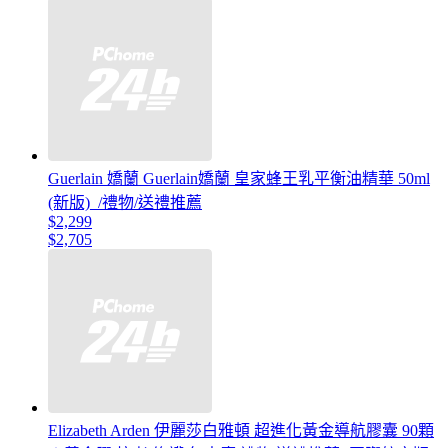
Guerlain 嬌蘭 Guerlain嬌蘭 皇家蜂王乳平衡油精華 50ml
(新版)_/禮物/送禮推薦
$2,299
$2,705
Elizabeth Arden 伊麗莎白雅頓 超進化黃金導航膠囊 90顆