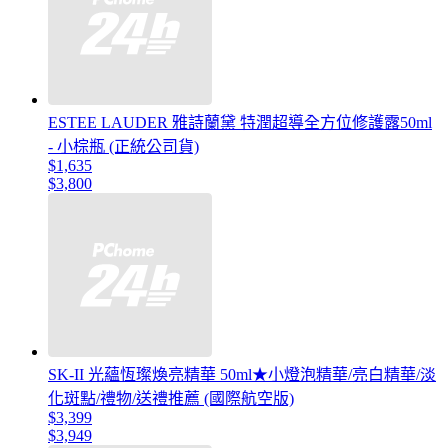
ESTEE LAUDER 雅詩蘭黛 特潤超導全方位修護露50ml
- 小棕瓶 (正統公司貨)
$1,635
$3,800
SK-II 光蘊恆璨煥亮精華 50ml★小燈泡精華/亮白精華/淡
化斑點/禮物/送禮推薦 (國際航空版)
$3,399
$3,949