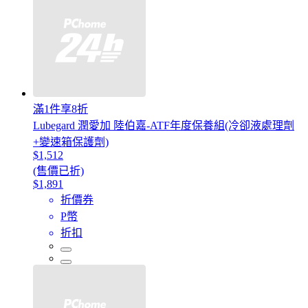
滿1件享8折
Lubegard 潤愛加 陸伯嘉-ATF年度保養組(冷卻液處理劑
+變速箱保護劑)
$1,512
(售價已折)
$1,891
折價券
P幣
折扣