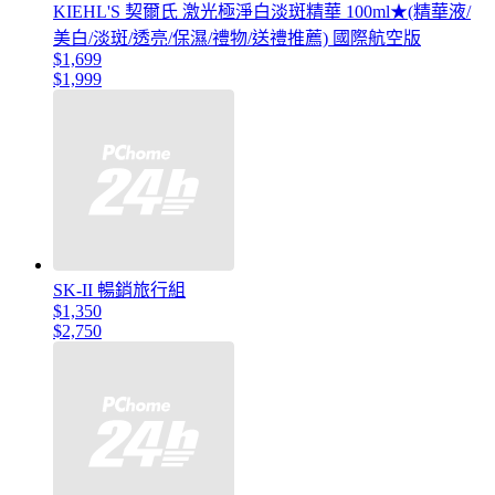
KIEHL'S 契爾氏 激光極淨白淡斑精華 100ml★(精華液/
美白/淡斑/透亮/保濕/禮物/送禮推薦) 國際航空版
$1,699
$1,999
SK-II 暢銷旅行組
$1,350
$2,750