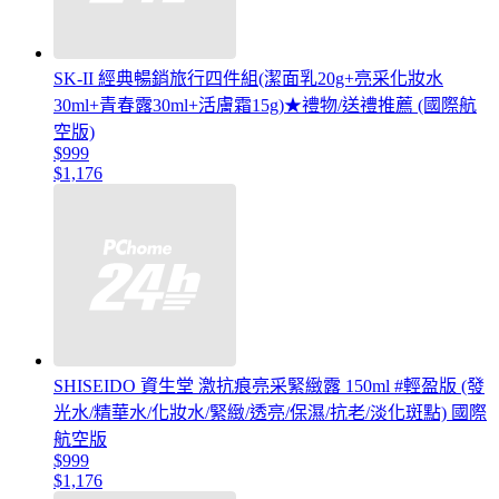
SK-II 經典暢銷旅行四件組(潔面乳20g+亮采化妝水
30ml+青春露30ml+活膚霜15g)★禮物/送禮推薦 (國際航
空版)
$999
$1,176
SHISEIDO 資生堂 激抗痕亮采緊緻露 150ml #輕盈版 (發
光水/精華水/化妝水/緊緻/透亮/保濕/抗老/淡化斑點) 國際
航空版
$999
$1,176