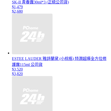
SK-II 青春露30ml*3 (正統公司貨)
$1,479
$2,680
ESTEE LAUDER 雅詩蘭黛 (小棕瓶) 特潤超導全方位修
護露115ml 公司貨
$3,520
$3,820