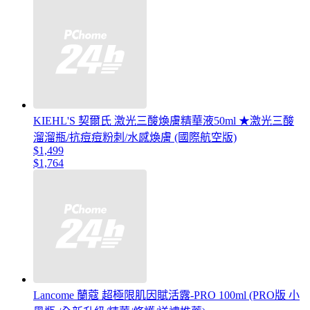
KIEHL'S 契爾氏 激光三酸煥膚精華液50ml ★激光三酸
溜溜瓶/抗痘痘粉刺/水感煥膚 (國際航空版)
$1,499
$1,764
Lancome 蘭蔻 超極限肌因賦活露-PRO 100ml (PRO版 小