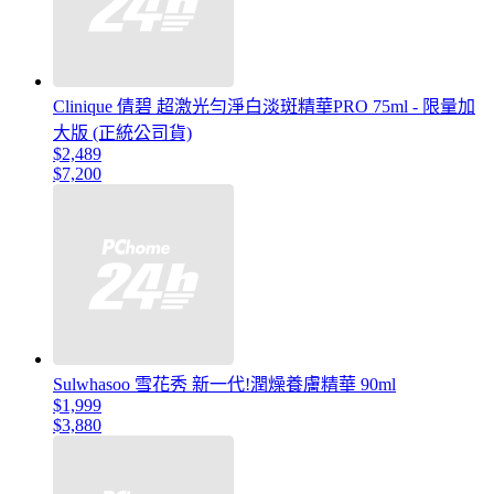
Clinique 倩碧 超激光勻淨白淡斑精華PRO 75ml - 限量加
大版 (正統公司貨)
$2,489
$7,200
Sulwhasoo 雪花秀 新一代!潤燥養膚精華 90ml
$1,999
$3,880