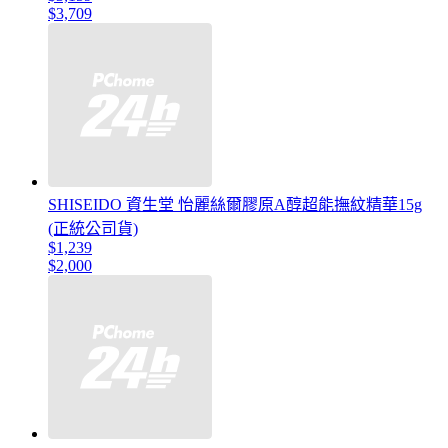
$3,709
SHISEIDO 資生堂 怡麗絲爾膠原A醇超能撫紋精華15g
(正統公司貨)
$1,239
$2,000