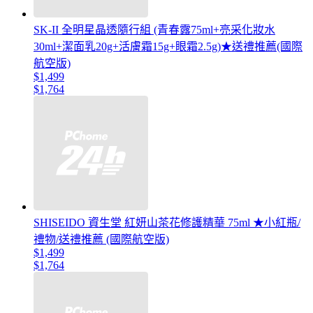
SK-II 全明星晶透隨行組 (青春露75ml+亮采化妝水
30ml+潔面乳20g+活膚霜15g+眼霜2.5g)★送禮推薦(國際
航空版)
$1,499
$1,764
SHISEIDO 資生堂 紅妍山茶花修護精華 75ml ★小紅瓶/
禮物/送禮推薦 (國際航空版)
$1,499
$1,764