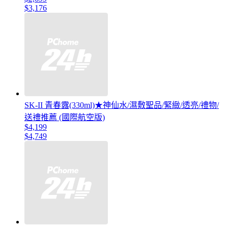
$3,176
SK-II 青春露(330ml)★神仙水/濕敷聖品/緊緻/透亮/禮物/
送禮推薦 (國際航空版)
$4,199
$4,749