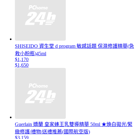
SHISEIDO 資生堂 d program 敏感話題 保濕修護精華(急
救小粉瓶)45ml
$1,170
$1,650
Guerlain 嬌蘭 皇家蜂王乳雙導精華 50ml ★煥白拋光/緊
緻修護/禮物/送禮推薦(國際航空版)
$3,159