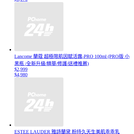
Lancome 蘭蔻 超極限肌因賦活露-PRO 100ml (PRO版 小
黑瓶 /全新升級/精華/修護/送禮推薦)
$2,999
$4,980
ESTEE LAUDER 雅詩蘭黛 粉持久天生美肌乖乖乳