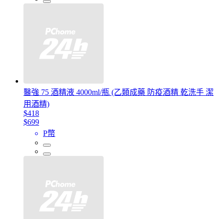
醫強 75 酒精液 4000ml/瓶 (乙類成藥 防疫酒精 乾洗手 潔
用酒精)
$418
$699
P幣