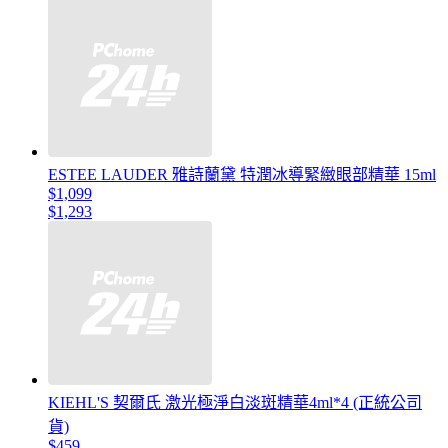
ESTEE LAUDER 雅詩蘭黛 特潤冰導緊緻眼部精華 15ml
$1,099
$1,293
KIEHL'S 契爾氏 激光極淨白淡斑精華4ml*4 (正統公司
貨)
$459