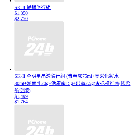
SK-II 暢銷旅行組
$1,350
$2,750
SK-II 全明星晶透隨行組 (青春露75ml+亮采化妝水
30ml+潔面乳20g+活膚霜15g+眼霜2.5g)★送禮推薦(國際
航空版)
$1,499
$1,764