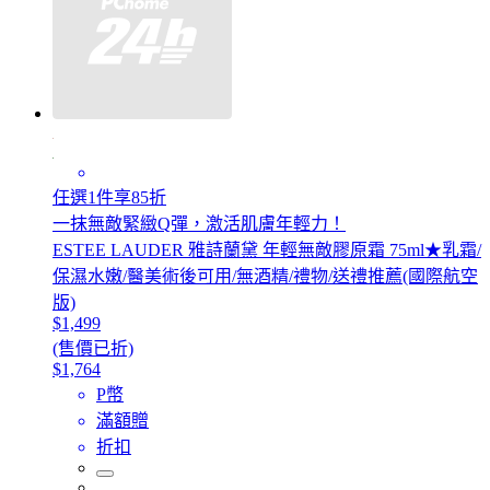
任選1件享85折
一抹無敵緊緻Q彈，激活肌膚年輕力！
ESTEE LAUDER 雅詩蘭黛 年輕無敵膠原霜 75ml★乳霜/
保濕水嫩/醫美術後可用/無酒精/禮物/送禮推薦(國際航空
版)
$1,499
(售價已折)
$1,764
P幣
滿額贈
折扣