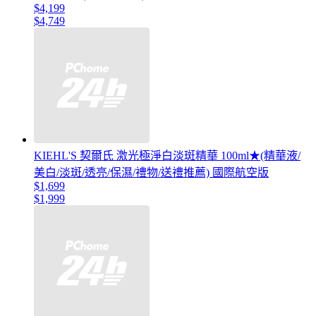
$4,199
$4,749
KIEHL'S 契爾氏 激光極淨白淡斑精華 100ml★(精華液/
美白/淡斑/透亮/保濕/禮物/送禮推薦) 國際航空版
$1,699
$1,999