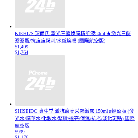
KIEHL'S 契爾氏 激光三酸煥膚精華液50ml ★激光三酸
溜溜瓶/抗痘痘粉刺/水感煥膚 (國際航空版)
$1,499
$1,764
SHISEIDO 資生堂 激抗痕亮采緊緻露 150ml #輕盈版 (發
光水/精華水/化妝水/緊緻/透亮/保濕/抗老/淡化斑點) 國際
航空版
$999
$1,176