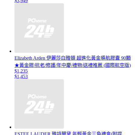
$3,949
Elizabeth Arden 伊麗莎白雅頓 超進化黃金導航膠囊 90顆
★黃金膠/抗老/修護/年中慶/禮物/送禮推薦 (國際航空版)
$1,235
$1,453
ESTEE LAUDER 雅詩蘭黛 年輕黃金三角禮盒(附提