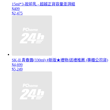
15ml*3-妝前乳 - 超越正貨容量澎湃組
$409
$2,475
SK-II 青春露(330ml) #新版★禮物/送禮推薦 (專櫃公司貨)
$4,699
$5,249