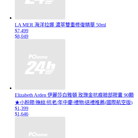
LA MER 海洋拉娜 濃萃雙重修復精華 50ml
$7,499
$8,049
Elizabeth Arden 伊麗莎白雅頓 玫瑰金抗痕臉部膠囊 90顆
★小粉膠/撫紋/抗老/年中慶/禮物/送禮推薦(國際航空版)
$1,399
$1,646