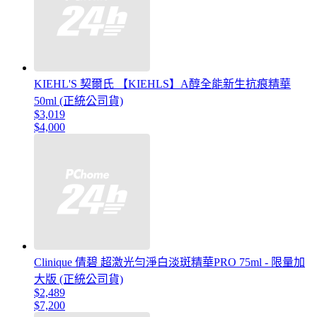
KIEHL'S 契爾氏 【KIEHLS】A醇全能新生抗痕精華
50ml (正統公司貨)
$3,019
$4,000
Clinique 倩碧 超激光勻淨白淡斑精華PRO 75ml - 限量加
大版 (正統公司貨)
$2,489
$7,200