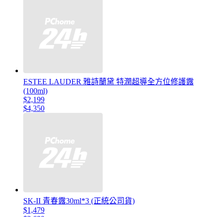
ESTEE LAUDER 雅詩蘭黛 特潤超導全方位修護露
(100ml)
$2,199
$4,350
SK-II 青春露30ml*3 (正統公司貨)
$1,479