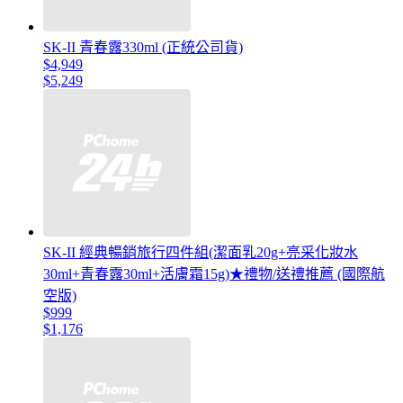
SK-II 青春露330ml (正統公司貨)
$4,949
$5,249
SK-II 經典暢銷旅行四件組(潔面乳20g+亮采化妝水
30ml+青春露30ml+活膚霜15g)★禮物/送禮推薦 (國際航
空版)
$999
$1,176