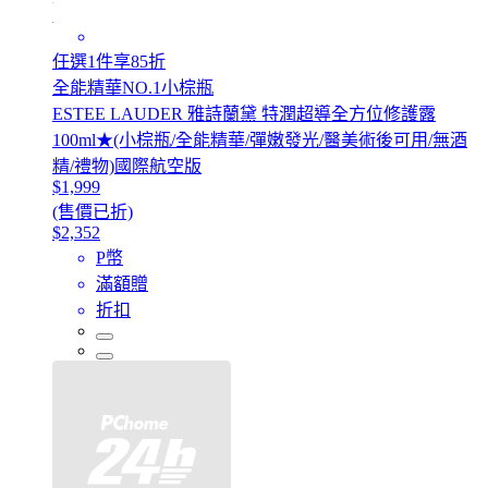
任選1件享85折
全能精華NO.1小棕瓶
ESTEE LAUDER 雅詩蘭黛 特潤超導全方位修護露
100ml★(小棕瓶/全能精華/彈嫩發光/醫美術後可用/無酒
精/禮物)國際航空版
$1,999
(售價已折)
$2,352
P幣
滿額贈
折扣