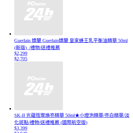
Guerlain 嬌蘭 Guerlain嬌蘭 皇家蜂王乳平衡油精華 50ml
(新版)_/禮物/送禮推薦
$2,299
$2,705
SK-II 光蘊恆璨煥亮精華 50ml★小燈泡精華/亮白精華/淡
化斑點/禮物/送禮推薦 (國際航空版)
$3,399