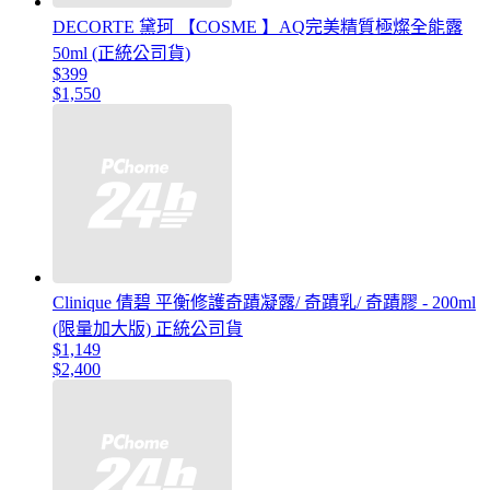
DECORTE 黛珂 【COSME 】AQ完美精質極燦全能露
50ml (正統公司貨)
$399
$1,550
Clinique 倩碧 平衡修護奇蹟凝露/ 奇蹟乳/ 奇蹟膠 - 200ml
(限量加大版) 正統公司貨
$1,149
$2,400