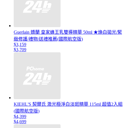
Guerlain 嬌蘭 皇家蜂王乳雙導精華 50ml ★煥白拋光/緊
緻修護/禮物/送禮推薦(國際航空版)
$3,159
$3,709
KIEHL'S 契爾氏 激光極淨白淡斑精華 115ml 超值2入組
(國際航空版)
$4,399
$4,699