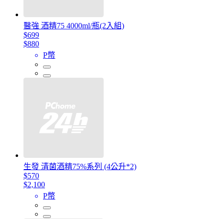
醫強 酒精75 4000ml/瓶(2入組)
$699
$880
P幣
生發 清菌酒精75%系列 (4公升*2)
$570
$2,100
P幣