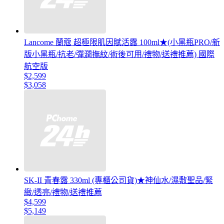
Lancome 蘭蔻 超極限肌因賦活露 100ml★(小黑瓶PRO/新
版小黑瓶/抗老/彈潤撫紋/術後可用/禮物/送禮推薦) 國際
航空版
$2,599
$3,058
SK-II 青春露 330ml (專櫃公司貨)★神仙水/濕敷聖品/緊
緻/透亮/禮物/送禮推薦
$4,599
$5,149