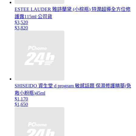
ESTEE LAUDER 雅詩蘭黛 (小棕瓶) 特潤超導全方位修
護露115ml 公司貨
$3,520
$3,820
SHISEIDO 資生堂 d program 敏感話題 保濕修護精華(急
救小粉瓶)45ml
$1,170
$1,650