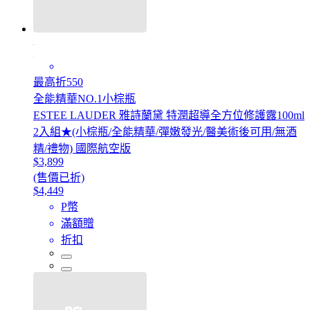
最高折550
全能精華NO.1小棕瓶
ESTEE LAUDER 雅詩蘭黛 特潤超導全方位修護露100ml
2入組★(小棕瓶/全能精華/彈嫩發光/醫美術後可用/無酒
精/禮物) 國際航空版
$3,899
(售價已折)
$4,449
P幣
滿額贈
折扣