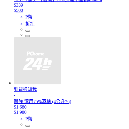
$339
$500
P幣
折扣
到貨通知我
-
醫強 潔用75%酒精 (4公升*6)
$1,680
$1,980
P幣