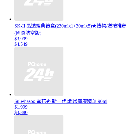
SK-II 晶透經典禮盒(230mlx1+30mlx5)★禮物/送禮推薦
(國際航空版)
$3,999
$4,549
Sulwhasoo 雪花秀 新一代!潤燥養膚精華 90ml
$1,999
$3,880