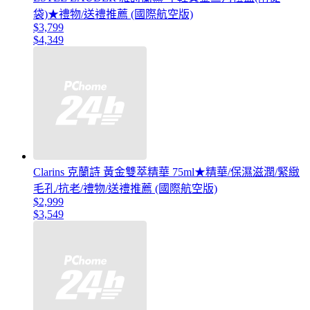
袋)★禮物/送禮推薦 (國際航空版)
$3,799
$4,349
Clarins 克蘭詩 黃金雙萃精華 75ml★精華/保濕滋潤/緊緻
毛孔/抗老/禮物/送禮推薦 (國際航空版)
$2,999
$3,549