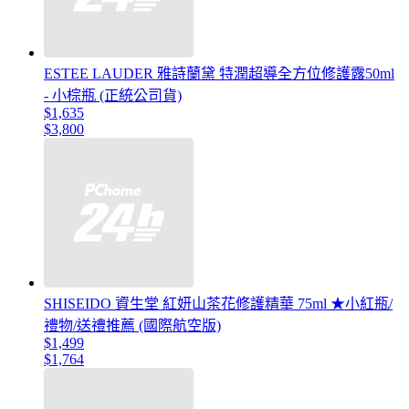
ESTEE LAUDER 雅詩蘭黛 特潤超導全方位修護露50ml
- 小棕瓶 (正統公司貨)
$1,635
$3,800
SHISEIDO 資生堂 紅妍山茶花修護精華 75ml ★小紅瓶/
禮物/送禮推薦 (國際航空版)
$1,499
$1,764