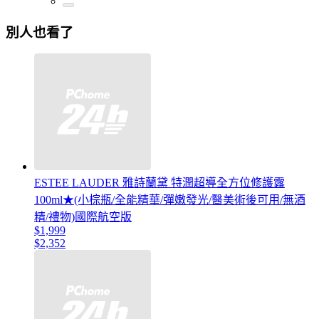
別人也看了
ESTEE LAUDER 雅詩蘭黛 特潤超導全方位修護露
100ml★(小棕瓶/全能精華/彈嫩發光/醫美術後可用/無酒
精/禮物)國際航空版
$1,999
$2,352