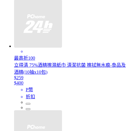
最高折100
立得清 75%酒精擦濕紙巾 清潔抗菌 擦拭無水痕-食品及
酒精(10抽x10包)
$259
$400
P幣
折扣