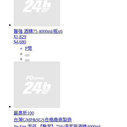
醫強 酒精75 4000ml/瓶x6
$1,829
$4,680
P幣
最高折100
台灣GMP&SGS合格廠商製造
Jie Fen 潔芬 【醫潔】75%清潔用酒精4000ml