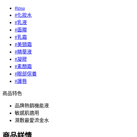
#ipsa
#化妝水
#乳液
#面膜
#乳霜
#美頸霜
#精華液
#凝膠
#素顏霜
#眼部保養
#護唇
商品特色
品牌熱銷機能液
敏感肌適用
濕敷最愛流金水
商品詳情