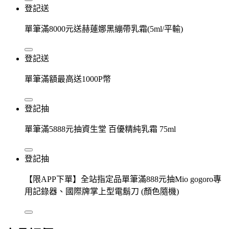
登記送
單筆滿8000元送赫蓮娜黑繃帶乳霜(5ml/平輸)
登記送
單筆滿額最高送1000P幣
登記抽
單筆滿5888元抽資生堂 百優精純乳霜 75ml
登記抽
【限APP下單】全站指定品單筆滿888元抽Mio gogoro專
用記錄器、國際牌掌上型電鬍刀 (顏色隨機)