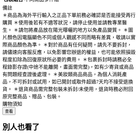
備註
＊商品為海外平行輸入之正品下單前務必確認是否能接受再行
購買 ＊使用後若有不適等狀況，請停止使用並請教專業醫
生。 ＊請勿將產品放在陽光曝曬的地方以免產品變質。 ＊圖
片顏色因電腦顯色不同或個人觀感不同而略有差異，敬請以實
際商品顏色為準。 ＊對於商品有任何疑問，請先不要拆封，
請儘速向客服反應，以免影響您辦退的權益，也可能依照損毀
程度扣除為回復原狀所必要的費用。 ＊包裹拆封時請務必全
程錄影存證(中途不能離開，畫面需完整)，如有少寄貨或商品
有問題經查證後處理。 ＊美妝類商品商品，為個人消耗產
品，不可拆封或試用，如已開封或取件超過7天均不接受退換
貨。 ＊退貨商品需完整包裝未拆封/未使用，退貨時務必附回
原完整商品、贈品、包裝。
購物須知
查看
別人也看了