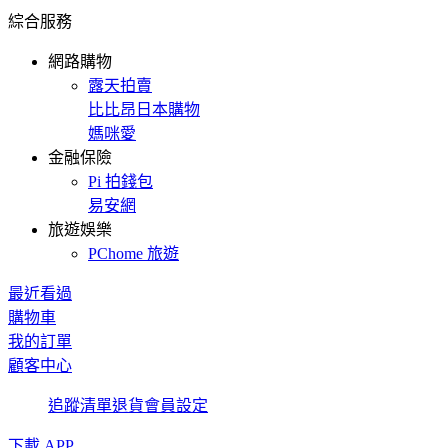
綜合服務
網路購物
露天拍賣
比比昂日本購物
媽咪愛
金融保險
Pi 拍錢包
易安網
旅遊娛樂
PChome 旅遊
最近看過
購物車
我的訂單
顧客中心
追蹤清單
退貨
會員設定
下載 APP