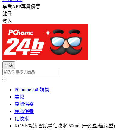
享受APP專屬優惠
註冊
登入
全站
PChome 24h購物
美妝
專櫃保養
專櫃保養
化妝水
KOSE高絲 雪肌精化妝水 500ml (一般型/極潤型)