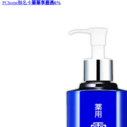
PChome聯名卡
筆筆享最高
6%