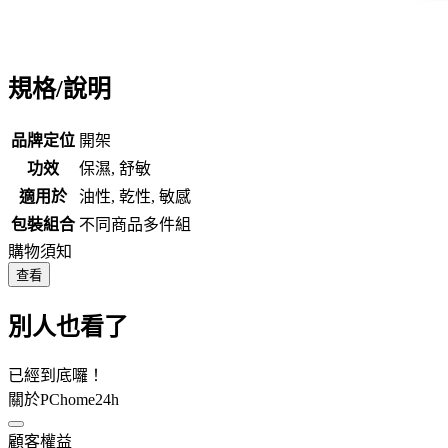
規格/說明
品牌定位
開架
功效
保濕, 舒敏
適用於
油性, 乾性, 敏感
包裝組合
不同商品多件組
購物須知
查看
別人也看了
已經到底囉！
關於PChome24h
顧客權益