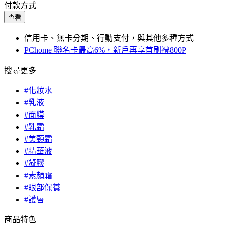
付款方式
查看
信用卡、無卡分期、行動支付，與其他多種方式
PChome 聯名卡最高6%，新戶再享首刷禮800P
搜尋更多
#化妝水
#乳液
#面膜
#乳霜
#美頸霜
#精華液
#凝膠
#素顏霜
#眼部保養
#護唇
商品特色