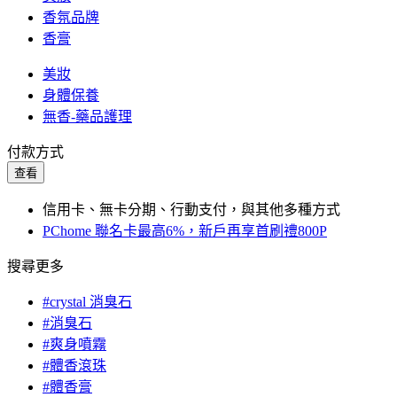
香氛品牌
香膏
美妝
身體保養
無香-藥品護理
付款方式
查看
信用卡、無卡分期、行動支付，與其他多種方式
PChome 聯名卡最高6%，新戶再享首刷禮800P
搜尋更多
#crystal 消臭石
#消臭石
#爽身噴霧
#體香滾珠
#體香膏