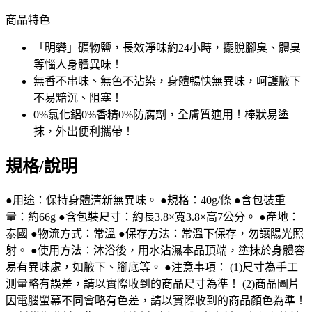
商品特色
「明礬」礦物鹽，長效淨味約24小時，擺脫腳臭、體臭
等惱人身體異味！
無香不串味、無色不沾染，身體暢快無異味，呵護腋下
不易黯沉、阻塞！
0%氯化鋁0%香精0%防腐劑，全膚質適用！棒狀易塗
抹，外出便利攜帶！
規格/說明
●用途：保持身體清新無異味。 ●規格：40g/條 ●含包裝重
量：約66g ●含包裝尺寸：約長3.8×寬3.8×高7公分。 ●產地：
泰國 ●物流方式：常溫 ●保存方法：常溫下保存，勿讓陽光照
射。 ●使用方法：沐浴後，用水沾濕本品頂端，塗抹於身體容
易有異味處，如腋下、腳底等。 ●注意事項： (1)尺寸為手工
測量略有誤差，請以實際收到的商品尺寸為準！ (2)商品圖片
因電腦螢幕不同會略有色差，請以實際收到的商品顏色為準！