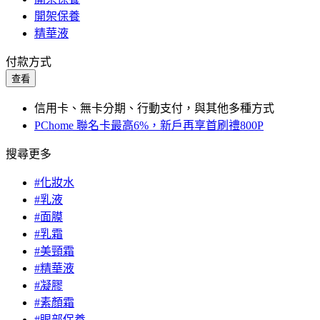
開架保養
精華液
付款方式
查看
信用卡、無卡分期、行動支付，與其他多種方式
PChome 聯名卡最高6%，新戶再享首刷禮800P
搜尋更多
#化妝水
#乳液
#面膜
#乳霜
#美頸霜
#精華液
#凝膠
#素顏霜
#眼部保養