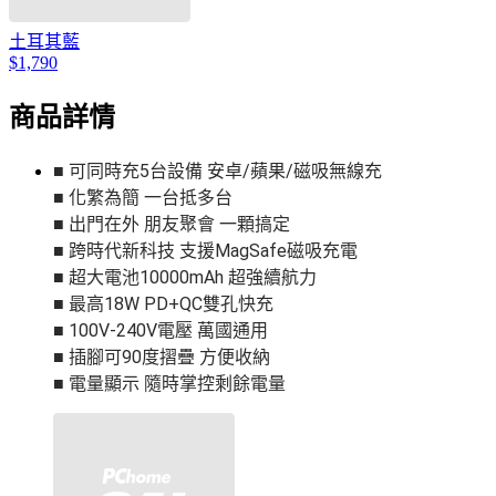
土耳其藍
$1,790
商品詳情
■ 可同時充5台設備 安卓/蘋果/磁吸無線充
■ 化繁為簡 一台抵多台
■ 出門在外 朋友聚會 一顆搞定
■ 跨時代新科技 支援MagSafe磁吸充電
■ 超大電池10000mAh 超強續航力
■ 最高18W PD+QC雙孔快充
■ 100V-240V電壓 萬國通用
■ 插腳可90度摺疊 方便收納
■ 電量顯示 隨時掌控剩餘電量