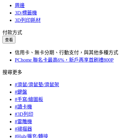
周邊
3D/標籤機
3D列印耗材
付款方式
查看
信用卡、無卡分期、行動支付，與其他多種方式
PChome 聯名卡最高6%，新戶再享首刷禮800P
搜尋更多
#滑鼠/滑鼠墊/滑鼠架
#鍵盤
#手寫/繪圖板
#讀卡機
#3D列印
#雷雕機
#掃描器
#Hub/擴充/轉接