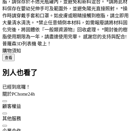
脂，請保存於不透光瓶罐內，並避免和新料混合。 *請將此材
料保存在嬰幼兒伸手可及範圍外，並避免陽光直接照射。 *操
作時請穿戴手套和口罩。如皮膚或眼睛接觸到樹脂，請立即用
大量清水清洗。 *禁止任意傾倒本材料，如需報廢請將材料固
化完後，將固體依『一般類資源物』回收處理。 *開封後的樹
脂使用期限為一年，請盡速使用完畢。 感謝您的支持與配合!
普羅森3D列表機 敬上！
購物須知
查看
別人也看了
已經到底囉！
關於PChome24h
顧客權益
其他服務
企業合作