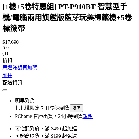
[1機+5卷特惠組] PT-P910BT 智慧型手
機/電腦兩用旗艦版藍芽玩美標籤機+5卷
標籤帶
$17,690
5.0
(1)
折扣
周邊滿額再加碼
前往
配送資訊
明早到貨
北北桃限定 7-11快速到貨
說明
PChome 倉庫出貨，24小時到貨
說明
可宅配到府，滿 $490 起免運
可超商取貨，滿 $199 起免運