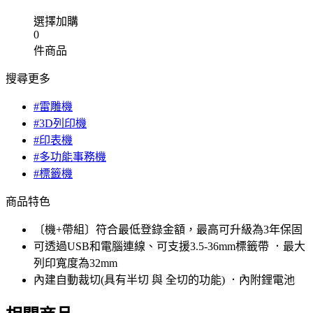
選擇加購
0
件商品
搜尋更多
#雷雕機
#3D列印機
#印表機
#多功能事務機
#標籤機
商品特色
〔機+帶組〕符合最低登錄金額，最高可升級為3年保固
可透過USB和電腦連線、可支援3.5-36mm標籤帶 ．最大
列印寬度為32mm
內建自動裁切(具有半切 與 全切的功能) ．內附鋰電池