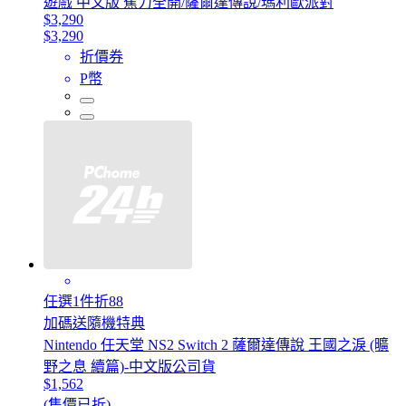
遊戲 中文版 蕉力全開/薩爾達傳說/瑪利歐派對
$3,290
$3,290
折價券
P幣
任選1件折88
加碼送隨機特典
Nintendo 任天堂 NS2 Switch 2 薩爾達傳說 王國之淚 (曠
野之息 續篇)-中文版公司貨
$1,562
(售價已折)