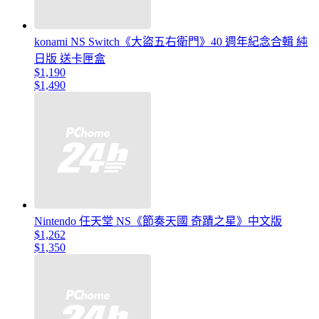
konami NS Switch《大盜五右衛門》40 週年紀念合輯 純
日版 送卡匣盒
$1,190
$1,490
Nintendo 任天堂 NS《節奏天國 奇蹟之星》中文版
$1,262
$1,350