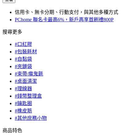
信用卡、無卡分期、行動支付，與其他多種方式
PChome 聯名卡最高6%，新戶再享首刷禮800P
搜尋更多
#口紅膠
#包裝耗材
#自黏袋
#夾鏈袋
#束帶/魔鬼氈
#桌面清潔
#理線器
#錢幣整理盒
#鑰匙圈
#橡皮筋
#其他庶務小物
商品特色