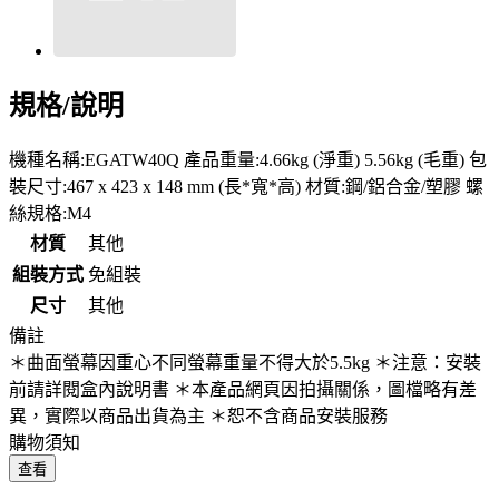
規格/說明
機種名稱:EGATW40Q 產品重量:4.66kg (淨重) 5.56kg (毛重) 包
裝尺寸:467 x 423 x 148 mm (長*寬*高) 材質:鋼/鋁合金/塑膠 螺
絲規格:M4
材質
其他
組裝方式
免組裝
尺寸
其他
備註
＊曲面螢幕因重心不同螢幕重量不得大於5.5kg ＊注意：安裝
前請詳閱盒內說明書 ＊本產品網頁因拍攝關係，圖檔略有差
異，實際以商品出貨為主 ＊恕不含商品安裝服務
購物須知
查看