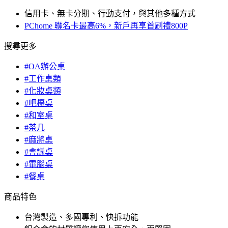
信用卡、無卡分期、行動支付，與其他多種方式
PChome 聯名卡最高6%，新戶再享首刷禮800P
搜尋更多
#OA辦公桌
#工作桌類
#化妝桌類
#吧檯桌
#和室桌
#茶几
#麻將桌
#會議桌
#電腦桌
#餐桌
商品特色
台灣製造、多國專利、快拆功能