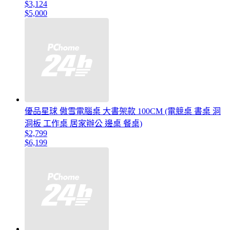
$3,124
$5,000
優品星球 傲雪電腦桌 大書架款 100CM (電競桌 書桌 洞
洞板 工作桌 居家辦公 邊桌 餐桌)
$2,799
$6,199