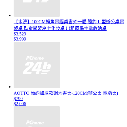
【木洸】100CM轉角電腦桌書架一體 簡約 L 型辦公桌電
競桌 臥室學習寫字化妝桌 出租屋學生黨收納桌
$3,529
$3,999
AOTTO 簡約加厚款鋼木書桌-120CM(辦公桌 電腦桌)
$790
$2,006