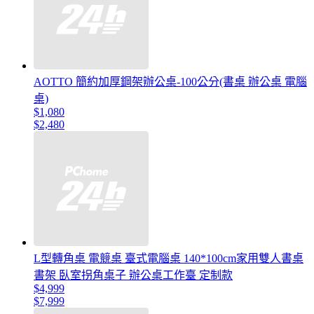
AOTTO 簡約加厚鋼架辦公桌-100公分(書桌 辦公桌 電腦
桌)
$1,080
$2,480
L型轉角桌 電競桌 臺式電腦桌 140*100cm家用雙人書桌
書架 臥室拐角桌子 辦公桌工作臺 定制款
$4,999
$7,999