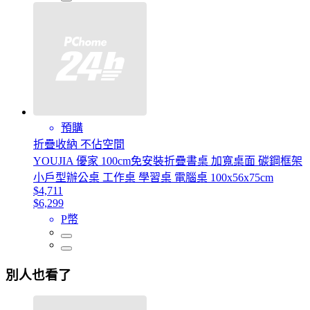
預購
折疊收納 不佔空間
YOUJIA 優家 100cm免安裝折疊書桌 加寬桌面 碳鋼框架
小戶型辦公桌 工作桌 學習桌 電腦桌 100x56x75cm
$4,711
$6,299
P幣
別人也看了