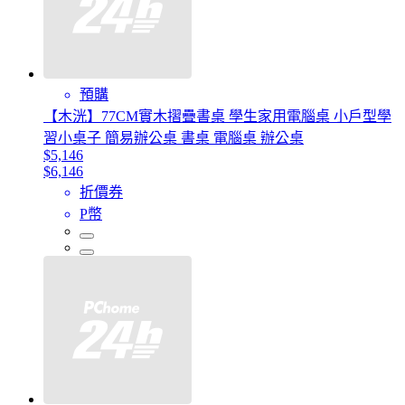
預購
【木洸】77CM實木摺疊書桌 學生家用電腦桌 小戶型學
習小桌子 簡易辦公桌 書桌 電腦桌 辦公桌
$5,146
$6,146
折價券
P幣