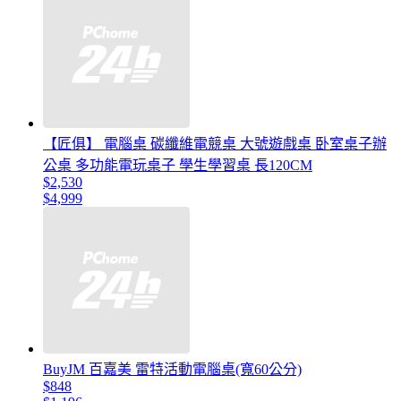
【匠俱】 電腦桌 碳纖維電競桌 大號遊戲桌 卧室桌子辦
公桌 多功能電玩桌子 學生學習桌 長120CM
$2,530
$4,999
BuyJM 百嘉美 雷特活動電腦桌(寬60公分)
$848