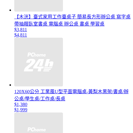
【木洸】臺式家用工作臺桌子 簡易長方形辦公桌 寫字桌
帶抽屜臥室書桌 電腦桌 辦公桌 書桌 學習桌
$3,811
$4,811
120X60公分 工業風U型平面電腦桌-黃梨木黑架/書桌/辦
公桌/學生桌/工作桌/長桌
$1,380
$1,999