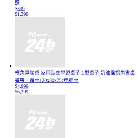
選
$399
$1,399
轉角電腦桌 家用臥室學習桌子 L型桌子 奶油風拐角書桌
書架一體桌120x80x75c电脑桌
$4,999
$6,299