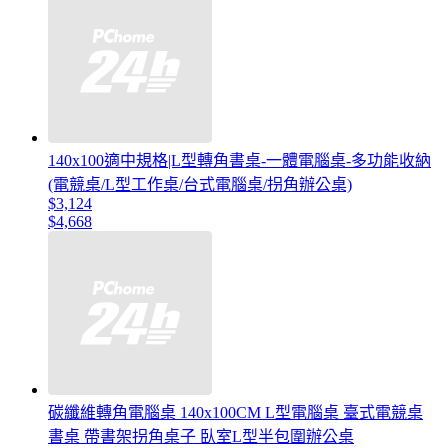
140x100適中規格|L型轉角書桌-一體電腦桌-多功能收納
(電競桌/L型工作桌/台式電腦桌/拐角辦公桌)
$3,124
$4,668
碳纖維轉角電腦桌 140x100CM L型電腦桌 臺式電競桌
書桌 帶書架拐角桌子 臥室L型半包圍辦公桌