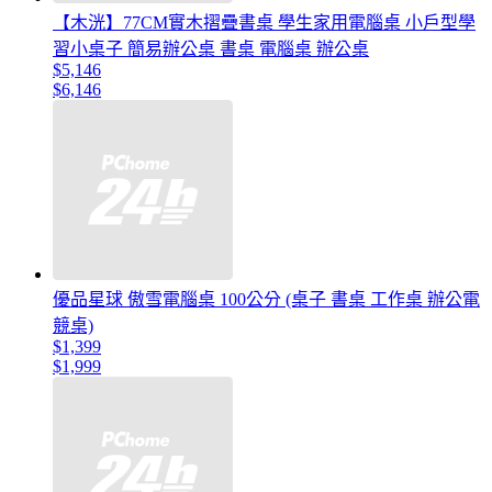
【木洸】77CM實木摺疊書桌 學生家用電腦桌 小戶型學
習小桌子 簡易辦公桌 書桌 電腦桌 辦公桌
$5,146
$6,146
優品星球 傲雪電腦桌 100公分 (桌子 書桌 工作桌 辦公電
競桌)
$1,399
$1,999