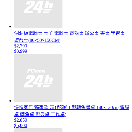
洞洞板電腦桌 桌子 電腦桌 電競桌 辦公桌 書桌 學習桌
遊戲桌(80×50×150CM)
$2,799
$3,999
慢慢家居 獨家款-現代簡約L型轉角書桌 140x120cm(電腦
桌 轉角桌 辦公桌 工作桌)
$2,850
$5,000