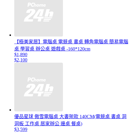
【極美家居】電腦桌 電競桌 書桌 轉角電腦桌 簡易電腦
桌 學習桌 辦公桌 遊戲桌 -160*120cm
$1,890
$2,100
優品星球 傲雪電腦桌 大書架款 140CM(電競桌 書桌 洞
洞板 工作桌 居家辦公 邊桌 餐桌)
$3,599