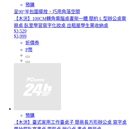
預購
呈90°半包圍擺放，巧用角落空間
【木洸】100CM轉角電腦桌書架一體 簡約 L 型辦公桌電
競桌 臥室學習寫字化妝桌 出租屋學生黨收納桌
$3,529
$3,999
折價券
P幣
預購
【木洸】臺式家用工作臺桌子 簡易長方形辦公桌 寫字桌