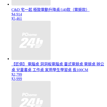
C&D 宅一起 極致電動升降桌/140款（電競款）
$4,914
$5,461
【匠俱】 電腦桌 洞洞板電腦桌 臺式電競桌 電競桌 辦公
桌 兒童書桌 工作桌 家用學生學習桌 長100CM
$2,799
$3,999