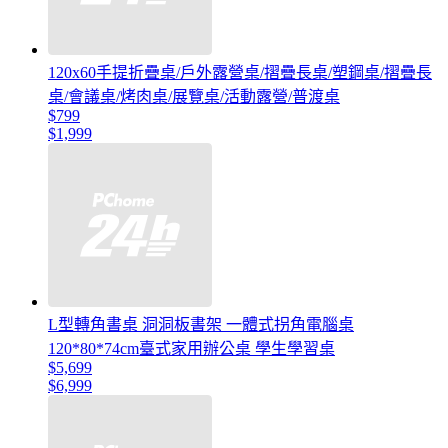
120x60手提折疊桌/戶外露營桌/摺疊長桌/塑鋼桌/摺疊長
桌/會議桌/烤肉桌/展覽桌/活動露營/普渡桌
$799
$1,999
L型轉角書桌 洞洞板書架 一體式拐角電腦桌
120*80*74cm臺式家用辦公桌 學生學習桌
$5,699
$6,999