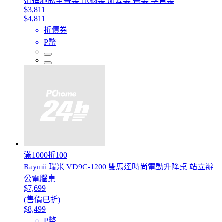
帶抽屜臥室書桌 電腦桌 辦公桌 書桌 學習桌
$3,811
$4,811
折價券
P幣
滿1000折100
Raymii 瑞米 VD9C-1200 雙馬達時尚電動升降桌 站立辦
公電腦桌
$7,699
(售價已折)
$8,499
P幣