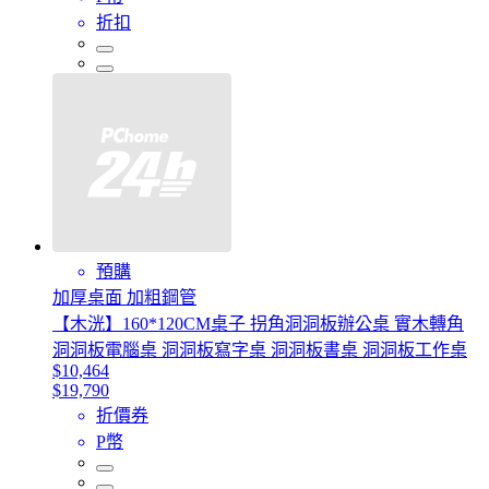
折扣
預購
加厚桌面 加粗鋼管
【木洸】160*120CM桌子 拐角洞洞板辦公桌 實木轉角
洞洞板電腦桌 洞洞板寫字桌 洞洞板書桌 洞洞板工作桌
$10,464
$19,790
折價券
P幣