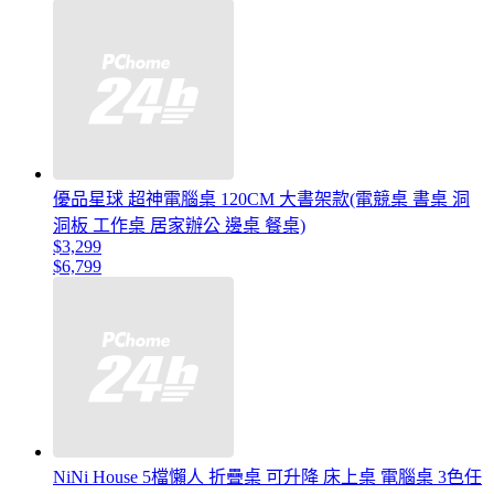
優品星球 超神電腦桌 120CM 大書架款(電競桌 書桌 洞
洞板 工作桌 居家辦公 邊桌 餐桌)
$3,299
$6,799
NiNi House 5檔懶人 折疊桌 可升降 床上桌 電腦桌 3色任