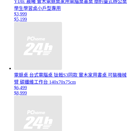
YIJIE 晨曦 實木電競桌家用電腦桌書桌 簡約臺式辦公桌
學生學習桌小戶型專用
$3,999
$5,199
電競桌 台式電腦桌 钛戟S3同款 實木家用書桌 可裝機械
臂 碳纖維工作台 140x70x75cm
$6,499
$8,999