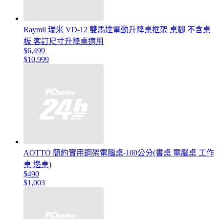
Raymii 瑞米 VD-12 雙馬達電動升降桌框架 桌腳 不含桌
板 客訂尺寸升降桌適用
$6,499
$10,999
AOTTO 簡約實用鋼架電腦桌-100公分(書桌 電腦桌 工作
桌 邊桌)
$490
$1,003