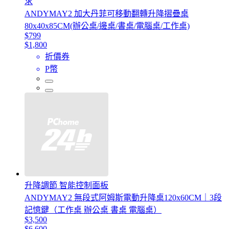
求
ANDYMAY2 加大丹菲可移動翻轉升降摺疊桌
80x40x85CM(辦公桌/邊桌/書桌/電腦桌/工作桌)
$799
$1,800
折價券
P幣
升降調節 智能控制面板
ANDYMAY2 無段式阿姆斯電動升降桌120x60CM｜3段
記憶鍵（工作桌 辦公桌 書桌 電腦桌）
$3,500
$6,600