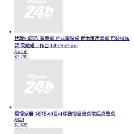
钛戟S3同款 電競桌 台式電腦桌 實木家用書桌 可裝機械
臂 碳纖維工作台 120x70x75cm
$5,456
$7,799
慢慢家居 3秒摺-60長可移動摺疊書桌電腦桌邊桌
$949
$1,699