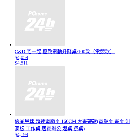
C&D 宅一起 極致電動升降桌/100款（電競款）
$4,059
$4,511
優品星球 超神電腦桌 160CM 大書架款(電競桌 書桌 洞
洞板 工作桌 居家辦公 邊桌 餐桌)
$4,199