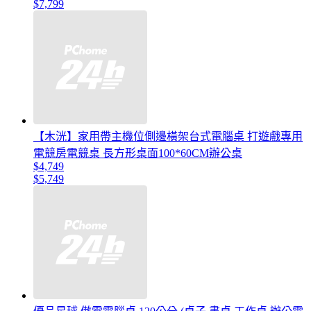
$7,799
【木洸】家用帶主機位側邊橫架台式電腦桌 打遊戲專用
電競房電競桌 長方形桌面100*60CM辦公桌
$4,749
$5,749