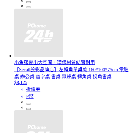
小角落變出大空間，環保材質結實耐用
【Secaii設彩品牌店】左轉角單桌款 160*100*75cm 電腦
桌 辦公桌 寫字桌 書桌 電競桌 轉角桌 拐角書桌
$8,125
折價券
P幣