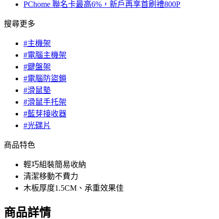
PChome 聯名卡最高6%，新戶再享首刷禮800P
搜尋更多
#主機架
#電腦主機架
#鍵盤架
#電腦防盜鎖
#滑鼠墊
#滑鼠手托架
#藍芽接收器
#光碟片
商品特色
輕巧組裝簡易收納
清潔移動不費力
木板厚度1.5CM、承重效果佳
商品詳情